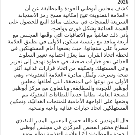
2026
كشف مجلس أبوظبي للجودة والمطابقة عن أن
«العلامة التغذوية» تتيح إمكانية مسح رمز الاستجابة
السريعة للمنتجات في مختلف منافذ البيع للحصول على
القيمة الغذائية بشكل فوري وواضح.
يأتي ذلك تماشياً مع الاتفاقيات التي وقّعها المجلس مع
أربعة منافذ بيع رئيسية ستكون الأولى في تطبيق العلامة
حصرياً على منتجاتها، حيث يضعها أمام المستهلكين في
لحظة اتخاذ القرار، مما يعزّز احتمالية تغيير السلوك
الغذائي نحو خيارات صحية، في خطوة تهدف إلى تعزيز
وعي المستهلك وتمكينه من اتخاذ قرارات غذائية أكثر
صحة وسرعة. وتُمثّل مبادرة «العلامة التغذوية»، وهي
الأولى من نوعها في المنطقة، التي أطلقها مجلس
أبوظبي للجودة والمطابقة، وبالتعاون مع مركز أبوظبي
للصحة العامة، نظاماً جديداً للبطاقات التغذويّة يتم
وضعها على الواجهة الأمامية للمنتجات الغذائيّة، وتمكين
المستهلكين اتخاذ خيارات غذائية واعية وصحية.
قال المهندس عبدالله حسن المعيني، المدير التنفيذي
لقطاع مختبر الفحص المركزي في مجلس أبوظبي
للجودة والمطابقة: إنّ العلامة التغذوية نظام وضع