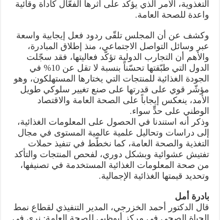
التغذوية، الأمر الذي يؤكّد على أثرها الفعّال كأداة وقائية
واعدة للصحة العامة.
وكشف عن أن المجلس تلقّى ردود فعل إيجابية واسعة
عبر وسائل التواصل الاجتماعي، منذ إطلاق المبادرة،
والأهم أن التجارب الدولية تؤكّد فعاليتها، فقد سجّلت
الدول التي طبّقتها تحسّناً بنسبة لا تقل عن 10% في
الجودة الغذائية للمنتجات التي يختارها المستهلكون، وهو
مؤشّر قوي على قدرتها على صنع تغيير سلوكي طويل
الأمد، ينعكس إيجاباً على الصحة العامة والاقتصاد
الوطني على حدٍّ سواء.
وذكر أنه استندنا في الحصول على المعلومات الغذائية،
إلى دراسات وتحاليل علمية عالمية المستوى في مجال
التغذية والصحة العامة، كما نخطّط في تنفيذ حملات
تفتيش عشوائية وبشكل دوري، لفحص المنتجات والتأكد
من صحة المعلومات الغذائية المستخدمة في تصنيفها،
وتحديد قيمتها الغذائية الإجمالية.
بادرة أمل
قال الدكتور أحمد الخزرجي، المدير التنفيذي لقطاع نمط
الحياة الصحي في مركز أبوظبي للصحة العامة: نرى في