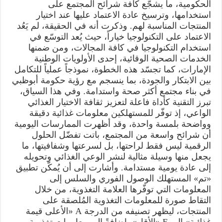
الحكومية، ما يشجّع كافة شرائح المجتمع على
استخدامها، وترسيخ عادة الاعتماد عليها عند اختيار
المنتجات المناسبة لهم. وذكرت أنه في الحقيقة، لم يَعُد
الاعتماد على التكنولوجيا خياراً، حيث يُعد التوسّع في
استخدام التكنولوجيا في كافة المجالات، ومن ضمنها
الخدمات الصحية الوقائية، إحدى الأولويات الوطنية
الإمارات، كما تجسّد هذه الخطوة، نموذجاً عملياً للتكامل
بين الابتكار والجودة، بما ينسجم مع رؤية حكومة أبوظبي
في بناء مجتمع أكثر صحة واستدامة. وفي هذا السياق،
تبرز التقنية كأداة فاعلة لتعزيز ثقافة الاختيار الغذائي
الواعي، إذ توفّر للمستهلكين معلومات غذائية دقيقة
وواضحة بلمسة واحدة، وقد أظهرت الممارسات اليومية
أن شرائح واسعة من المجتمع، باتت تفضّل الحلول
الرقمية ليس فقط لراحتها، بل لسرعتها وشفافيتها، ما
يجعل منها وسيلة مثالية لنشر الوعي الغذائي وتحويله
إلى عادة يومية مستدامة. وأشارت إلى أن يُمكّن تطبيق
«تم» المستهلك الوصول الفوري والسلس إلى
المعلومات التي توفّرها العلامة التغذوية، من خلال
التقاط صورة للمعلومات التغذوية المُلصقة على
المنتجات، ليظهر تصنيفه من الدرجة A «الأعلى قيمة