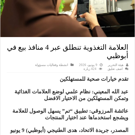
العلامة التغذوية تنطلق عبر 4 منافذ بيع في
أبوظبي
هيئة التحرير
9 يونيو، 2026
انشطة وفعاليات مسؤولة
اضف تعليق
424 زيارة
تقدم خيارات صحية للمستهلكين
عبد الله المعيني: نظام علمي لوضع العلامات الغذائية
وتمكن المستهلكين من الاختيار الافضل
عائشة المرزوقي: تطبيق “تم” يسهل الوصول للعلامة
ويشجع استخدماها عند اختيار المنتجات
المصدر، جريدة الاتحاد، هدى الطنيجي (أبوظبي) 9 يونيو