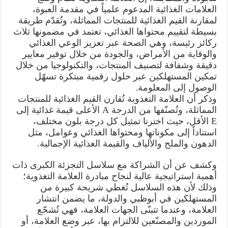
العلامات الغذائية المدعوم علمياً في مقدمة العبوة،
لمقارنة القيم الغذائية للمنتجات المماثلة، وتُقدّم طريقة
بسيطة لتقييم محتواها الغذائي، تعتمد في مضمونها ثلاث
ركائز رئيسة، وهي الصحة عبر تعزيز الوعي الغذائي
والوقاية من الأمراض، والجودة من خلال توفير معايير
دقيقة وشفافة لتصنيف المنتجات، والتكنولوجيا من خلال
تمكين المستهلكين عبر حلول رقمية مبتكرة تسهّل
الوصول إلى المعلومة.
وذكر أن العلامة التغذوية تُقارن القيم الغذائية للمنتجات
المماثلة، وتُصنّفها من الدرجة A الأعلى قيمة غذائية إلى
E الأقل، حيث اخترنا تمثيل كل درجة بلون مختلف،
استناداً إلى مكوناتها ومحتواها الغذائي وعوامل، مثل
الدهون والملح والألياف والقيمة الغذائية الإجمالية.
وكشف عن أن الشراكة مع سلاسل التجزئة الكبرى ذات
أهمية استراتيجية عالية لنجاح مبادرة العلامة التغذوية؛
وذلك لأن هذه السلاسل تُغطي شريحة كبيرة من
المستهلكين في أبوظبي والدولة، ما يضمن انتشار
العلامة، وعندما تتبنّى الجهات العلامة، فهي تُشجّع
الموردين والمصنّعين للالتزام بها، عبر وضع العلامة، أو