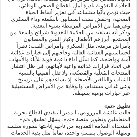
العلامة التغذوية بادرة أملٍ للقطاع الصحي الوقائي،
حيث نؤمن بأنّها ستساعد في تعزيز أنماط الحياة
الصحية، وخفض نسب المصابين بالسِّمنة وداء السكري
وغيرهما من الأمراض المرتبطة بسوء التغذية.
وذكر أنه تستفيد من العلامة التغذوية شرائح واسعة من
المجتمع، أبرزهم الأطفال وكبار السن والمصابون
بأمراض مزمنة، مثل السكري وأمراض القلب؛ نظراً
لحساسيتهم الغذائية العالية وحاجتهم إلى خيارات غذائية
آمنة وواضحة، كما تمثّل أداة داعمة قوية للآباء والأمهات
في اتخاذ قرارات غذائية واعية لأبنائهم، في ظل انتشار
المنتجات المُعلّبة والمُصنّعة، ولا تقل أهميتها بالنسبة
للشباب والبالغين الأصحاء، إذ تساعدهم على ترسيخ
وعي غذائي مستدام، والوقاية من الأمراض المستقبلية
عبر خيارات يومية بسيطة.
تطبيق «تم»
قالت عائشة المرزوقي، المدير التنفيذي لقطاع تجربة
المتعاملين وتطوير منصة «تم»: يسهّل تطبيق «تم»
استخدام العلامة التغذوية من ناحية إتاحتها بصورة سلسة
وسهلة الوصول بلمسةٍ واحدة، تماماً مثل بقية الخدمات