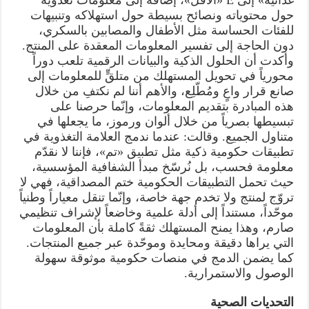
غذائية» إلى E «الأقل»، إضافةً إلى معلومات تغذوية
حول محتوياته ونصائح بسيطة حول استهلاكه وتنبيهات
للفئات الحساسة مثل الأطفال والمصابين بالسكري،
دون الحاجة إلى تفسير المعلومات المعقدة على المنتج.
وأكدت أن الحلول الذكية والبيانات الرقمية تلعب دوراً
محورياً في تحويل المستهلك من متلقٍّ للمعلومات إلى
صانع قرار واعٍ ومُطّلِع، والأهم أننا لم نكتفِ من خلال
هذه المبادرة بتقديم المعلومات، وإنّما حرصنا على
تبسيطها بصرياً من خلال ألوان ورموز، ما يجعلها في
متناول الجميع. وقالت: عندما ندمج العلامة التغذوية في
تطبيقات حكومية ذكية مثل تطبيق «تم»، فإننا لا نقدّم
معلومة فحسب، بل نُرسّخ مبدأ الشفافية المؤسسية،
حيث تحمل التطبيقات الحكومية ختم المصداقية، فهي لا
تروّج لمنتج ولا تخدم جهة خاصة، وإنّما تنقل معياراً وطنياً
موحّداً، مستنداً إلى أدلة علمية وخاضعاً لإشراف تنظيمي
صارم، وهذا يمنح المستهلك ثقةً كاملة بأن المعلومات
التي يراها دقيقة ومحايدة وموحّدة عبر جميع المنتجات.
كما يضمن الدمج في منصات حكومية موثوقة سهولة
الوصول والاستمرارية.
التحديات الصحية