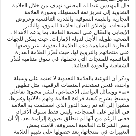
قال المهندس عبدالله المعيني: نهدف من خلال العلامة
التغذوية إلى تعزيز ثقة المستهلك وصورة العلامة
التجارية والقيمة السوقية والقدرة التنافسية وعروض
المنتجات، وإطلاق العنان لجاذبية السوق، والتأثير
الإيجابي والفعّال على الصحة العامة، بما يدعم الأهداف
الصحية طويلة الأجل لدولة الإمارات، حيث يمكن للجهات
التجارية المساهمة دعم العلامة التغذوية، عبر وضعها
على منتجاتهم والترويج لها، حيث تُعزّز العلامة القدرة
التنافسية للمنتجات التي تحملها، في سوق متنامية تُقدِّر
الشفافية والجودة الغذائية.
وذكر أن التوعية بالعلامة التغذوية لا تعتمد على وسيلة
واحدة، فنحن نستخدم المنصات الرقمية، مثل تطبيق
«تم» ووسائل التواصل الاجتماعي، لنشر محتوىً تفاعلي
وبسيط يشرح كيفية قراءة العلامة وفهم دلالاتها وغيرها،
مشيراً إلى أنه تم رصد الدور الذي اضطلعت به العلامة
في التأثير على المنتجات، وليس فقط سلوك الأفراد،
فعلى الرغم من أنّها لم تنطلق بصورة إلزامية بعد، إلّا أن
بعض الشركات العالمية المعروفة، قامت ببعض
التغييرات في منتجاتها، بعد حصولها على تقييم العلامة