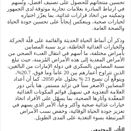
تحسين منتجاتهم للحصول على تصنيف أفضل، وتُسهم
في ارتباط المبادرة بعلامات تجارية موثوقة لدى الجمهور
وتمكينه من اتخاذ قرارات غذائية، بما يعزّز اختياره
لخيارات صحية، وينعكس إيجاباً على تحسين جودة الحياة
والصحة العامة.
وذكر أن أنماط الحياة الحديثة والقائمة على قلّة الحركة
والخيارات الغذائية الخاطئة، تزيد نسبة المصابين
بأمراض مختلفة، ما أسهم في انتقال العبء الصحي من
الأمراض المعدية إلى هذه الأمراض المُزمنة، حيث تبلغ
نسبة المصابين بالسكري في دولة الإمارات من البالغين،
الذين تتراوح أعمارهم بين 20 عاماً وما فوق، 20.7%،
ويتوقّع أن تصبح 23 % بحلول عام 2050، كما أن أعداد
المصابين الأصغر سناً في تزايد مستمر. هنا يأتي دور
العلامة التغذوية في تسهيل قوائم المكونات الغذائية
المعقّدة وآثارها الصحية، بما يسهّل على الأفراد اتخاذ
خيارات غذائية صحية وأكثر وعياً، الأمر الذي يسهم في
تعزيز جودة الحياة الوقائية، وخفض نسب الأمراض
المرتبطة بسوء التغذية على المدى الطويل.
التأثير المجتمعي