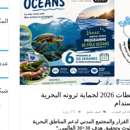
المك
عدد ال
شبكة
المغرب يطلق أسبوع المحيطات 2026 لحماية ثروته البحرية
ستدام
ة في المغرب
اضف تعليق
371 زيارة
القرار والمجتمع المدني لدعم المناطق البحرية
يق هدف 30×30 العالمي.”