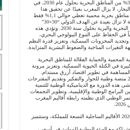
وبينما التزم المجتمع الدولي بحماية 30% من المناطق البحرية بحلول عام 2030، في
دة أعالي البحار، لا يزال المغرب بعيدًا عن تحقيق هذا
الهدف، حيث أنشأ المغرب ثماني (8) مناطق بحرية محمية تغطي حوالي 1,1% فقط
من مياهه البحرية الوطنية، وهي نسبة لا تزال بعيدة عن الهدف الدولي “30×30”
الرامي إلى حماية 30% من المجالات البحرية والبرية بحلول سنة 2030. وتؤدي هذه
اً في الحفاظ على التنوع البيولوجي البحري،
وتجديد المخزونات السمكية، وتعزيز قدرة النظم
ة التغيرات المناخية والضغوط البشرية المتزايدة.
ة المحمية والحماية الفعّالة للمناطق البحرية
رة في الكتلة الحيوية السمكية، وتعزيز مرونة
والمساهمة في تطوير اقتصاد أزرق مستدام.
وبذلك، يُشكّل أسبوع المحيطات 2026 منصة وطنية للحوار والتفكير وتقديم المقترحات
 هذه الدورة مع الديناميكية الوطنية للتنمية
بين البرامج الوطنية والإقليمية، وتطوير التجمعات
مؤتمر الوطني الذي نظمته رابطة أقاليم المغرب
ستشمل فعاليات أسبوع المحيطات 2026 الأقاليم الساحلية التسعة للمملكة، وستتميز
آسفي، بالشراكة مع الهيئة الوطنية للموانئ في آسفي،