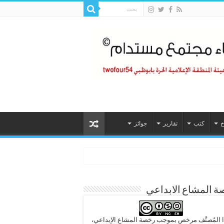
خ
كتب
تقارير
جوائز
 المشاع الابداعي
 المُصنَّف مرخص بموجب رخصة المشاع الإبداعي،