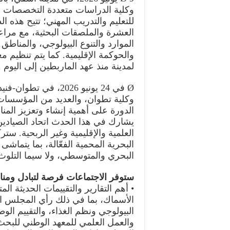
وكلية الدراسات متعددة التخصصات 
للتعليم والتدريب المهني؛ تتيح هذه
العشرة والملصقات البحثية، مع مراعاة
الموارد والتنوع البيولوجي، والمناطق 
والحوكمة الإقليمية. كما يتم تنظيم
لمدينة منذ عهد الماربطين إلى اليوم .
Ø في 24 يونيو 2026، ف
وكلية تطوان، والعديد من المؤسسات ا
الدورة على أهمية إنشاء وتعزيز المنا
يشارك في هذا الحدث اتحاد الصيادين
العلمية والإقليمية وغير الربحية. ست
البحري والمتوسطي، ولا سيما التلوث 
ستوفر الاجتماعات فرصة لتبادل ومنا
• أهم التقارير والتقييمات الحديثة ال
الأسماك، بما في ذلك رأي المجلس الا
البيولوجي ونظم الغذاء، والتقييم الو
والعمل العلمي للمعهد الوطني للبحث 