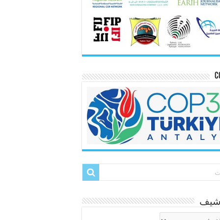
C
رشيف
شيف