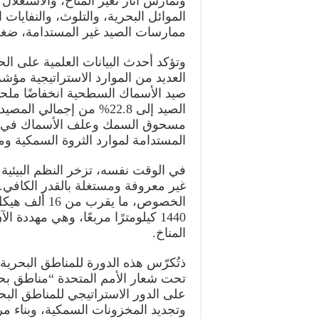
وتُمارس آثار تغير المناخ، والاستغل
الموائل البحرية، والتلوث، والنفايات
ممارسات الصيد غير المستدامة، ضغوطا
وتؤكد أحدث البيانات العلمية على الح
العديد من الموارد الاستراتيجية م
المستدامة لموارد الثروة السمكية وم
في الوقت نفسه، تزخر النظم البيئية ال
غير معروفة ومستغلة بالقدر الكاف
الخصوص، ما ي
1440 كيلومترًا مربعًا، وهي مهددة 
المناخ.
تحت شعار الأمم المتحدة “مناطق بحر
على الدور الاستراتيجي للمناطق البح
وتجديد المخزونات السمكية، وبناء مر