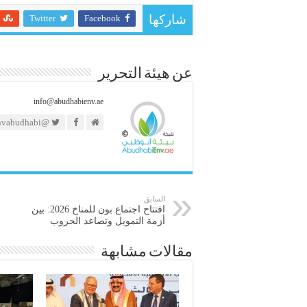
Twitter
Facebook
شاركها
عن هيئة التحرير
info@abudhabienv.ae
@https://twitter.com/envabudhabi
السابق
افتتاح اجتماع بون للمناخ 2026: بين
أزمة التمويل وتصاعد الحروب
مقالات مشابهة