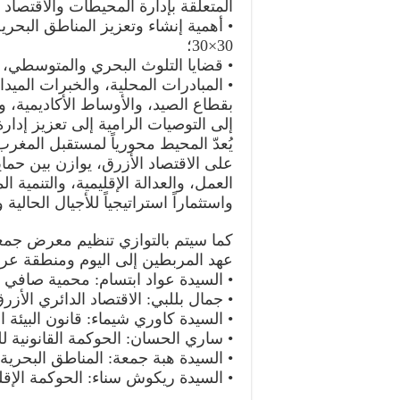
المتعلقة بإدارة المحيطات والاقتصاد 
• أهمية إنشاء وتعزيز المناطق البحرية
30×30؛
• قضايا التلوث البحري والمتوسطي، و
• المبادرات المحلية، والخبرات الميدان
بقطاع الصيد، والأوساط الأكاديمية، و
إلى التوصيات الرامية إلى تعزيز إدا
يُعدّ المحيط محورياً لمستقبل المغرب
على الاقتصاد الأزرق، يوازن بين حما
العمل، والعدالة الإقليمية، والتنمية 
واستثماراً استراتيجياً للأجيال الحالية 
كما سيتم بالتوازي تنظيم معرض جمعي
عهد المربطين إلى اليوم ومنطقة عر
• السيدة عواد ابتسام: محمية صافي ا
• جمال بللبي: الاقتصاد الدائري الأزرق
• السيدة كاوري شيماء: قانون البيئة 
• ساري الحسان: الحوكمة القانونية لل
• السيدة هبة جمعة: المناطق البحرية
• السيدة ريكوش سناء: الحوكمة الإقل