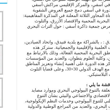
في آسفي، والمركز الإقليمي مراكش-آسفي
 الدورة في آسفي دمج جميع العروض الشفوية
 المحاور الثلاثة المعلنة في المذكرة المفاهيمية:
البحرية المحمية والاقتصاد الأزرق، والتلوث
 معرض جمعية ذاكرة أسفي : حول التراث البحري
ي تطوان-فنيدق : ، بالشراكة مع بلدية فنيدق، واتحاد الصيادين،
لعلمية والإقليمية والجمعياتية. ستركز هذه
طق البحرية المحمية الفعالة، وذلك بالارتباط مع
، وكلية العلوم بتطوان، والعديد من المؤسسات
ركز هذه الدورة على أهمية إنشاء وتعزيز المناطق
البحرية المحمية الفعّالة، بما يتماشى مع الهدف الدولي 30×30، وعلى قضايا التلوث
البلاستيكي.
قشة ما يلي :
متعلقة بالتنوع البيولوجي البحري وموارد مصايد
قتصادي والاجتماعي والبيئي بشأن التنوع
طني للتنوع البيولوجي وخدمات النظم الإيكولوجية،
البحري، والعديد من المراجع الوطنية والدولية