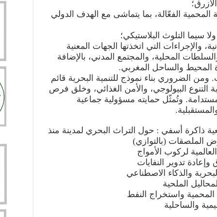
الأزرق؛
 المحمية الفعّالة، بما يتماشى مع الهدف الدولي
لا سيما التلوث البلاستيكي؛
ية، والإجراءات التي اتخذتها الجهات المعنية
السلطات المحلية، والمجتمع المدني، بالإضافة
رة المحيط والساحل المغربي.
. ومن الضروري بناء نموذج للتنمية البحرية قائم
ية التنوع البيولوجي، والأمن الغذائي، وخلق فرص
المستدامة. وتُمثّل حمايته مسؤولية جماعية
والمستقبلية.
ة ذاكرة أسفي : حول التراث البحري لمدينة منذ
ض الملصقات (بالتوازي)
لعالمية لركوب الأمواج
 وإعادة تدوير النفايات
البحرية والذكاء الاصطناعي
محاليل الملحية
 المحمية واستخراج النفط
يمية والساحلية