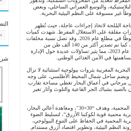
ال المفرط للعديد من المخزونات السمكية، وتدهور
 البلاستيكية، والتوسع العمراني الساحلي، وبعض
ً غير مسبوقة على النظم البيئية البحرية.
التص
اجة المُلحة لاتخاذ إجراءات عاجلة، حيث تُظهر
ؤشرات مقلقة على الاستغلال المفرط. شهدت كميات
التص
صيد الأسماك السطحية انخفاضًا ملحوظًا في مطلع عام 2026. وقد تصل نسبة مخلفات
الصيد إلى 22.8% من إجمالي المصيد، كما تم تصدير أكثر من 140 ألف طن من
مسحوق السمك وعلف الأسماك في عام 2023، مما يثير تساؤلات عديدة حول الإدارة
ساهمتها في الأمن الغذائي الوطني.
شركا
بحرية المغربية بثروات بيولوجية استثنائية لا تزال
ي. ويضم ساحل شمال المحيط الأطلسي، على وجه
قرب من 16 ألف هيكل مرجاني في أعماق البحار تغطي مساحة تقارب
الآن بالصيد بشباك الجر القاعية والتلوث وآثار تغير
ذتُكرّس هذه الدورة للمناطق البحرية المحمية، وهدف “30×30″، ومعاهدة أعالي البحار،
ية محمية قوية لكوكبنا الأزرق”، لتسليط الضوء
رية المحمية في الحفاظ على التنوع البيولوجي،
ونة النظم البيئية، وتطوير اقتصاد أزرق مستدام.