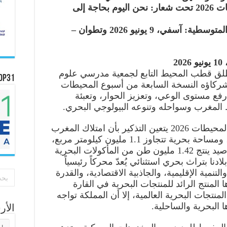
• النسخة السابعة من أسبوع المحيطات 2026 تحت شعار: نحن اليوم بحاجة إلى
• انطلاق اللقاءات الوطنية الأطلسية المتوسطية: آسفي، 9 يونيو 2026 وتطوان –
2
ُطلق قطب المحيط التابع لجمعية مدرسي علوم
OP31
ة والأرض بالمغرب (AESVT) وشركاؤه النسخة السابعة من أسبوع المحيطات
ى رفع مستوى الوعي، وتعزيز الحوار، وتعبئة
 المغرب وسواحله وتنوعه البيولوجي البحري.
بمناسبة النسخة السابعة من أسبوع المحيطات 2026 يتعين التذكير بأن امتلاك المغرب
أكثر من 3500 كيلومتر من السواحل، ومساحة بحرية تتجاوز 1.1 مليون كيلومتر مربع،
ونحو 8000 نوع بحري موثق، وقطاع صيد ينتج 1.42 مليون طن من المأكولات البحرية
هم، تتمتع بلادنا بتراث بحري استثنائي يُعدّ محركاً رئيسياً
تنمية الإقليمية، والجاذبية الاقتصادية، والقدرة
 المنتج الرائد للمنتجات البحرية في القارة
المنتجات البحرية العالمية، إلا أن المملكة تواجه
 البحرية والساحلية.
الأ
الأر