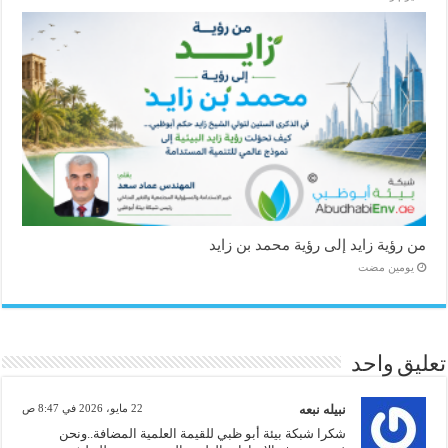
من رؤية زايد إلى رؤية محمد بن زايد
‏يومين مضت
تعليق واحد
نبيله نبعه
22 مايو، 2026 في 8:47 ص
شكرا شبكة بيئة أبو ظبي للقيمة العلمية المضافة..ونحن