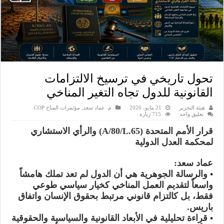
تحول تاريخي في ترسيخ الالتزامات
القانونية للدول تجاه التغير المناخي
هيئة التحرير
21 مايو، 2026
م. عماد سعد
,
مؤتمرات المناخ COP
تعليق واحد
715 زيارة
قرار الأمم المتحدة (A/80/L.65) والرأي الاستشاري
لمحكمة العدل الدولية
عماد سعد:
• والرسالة الجوهرية هي أن الدول لم تعد تملك هامشاً
واسعاً لتقديم العمل المناخي كخيار سياسي طوعي
فقط، بل كالتزام قانوني مرتبط بحقوق الإنسان واتفاق
باريس.
• قراءة تحليلية في الأبعاد القانونية والسياسية والحقوقية