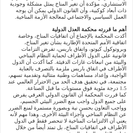
الاستشاري، مؤكدة أن تغير المناخ يمثل مشكلة وجودية
ذات أبعاد كوكبية، وأن القانون الدولي يمكن أن يوجه
العمل السياسي والاجتماعي لمعالجة الأزمة المناخية.
أهم ما قررته محكمة العدل الدولية
أكدت المحكمة بالإجماع أن اتفاقيات المناخ، وخاصة
اتفاقية الأمم المتحدة الإطارية بشأن تغير المناخ،
وبروتوكول كيوتو، واتفاق باريس، تفرض التزامات
قانونية على الدول الأطراف لحماية النظام المناخي
والبيئة من انبعاثات غازات الدفيئة. كما أكدت أن الدول
الأطراف في اتفاق باريس ملزمة بالتصرف بالعناية
الواجبة، وإعداد مساهمات وطنية متتالية وتقدمية تسهم،
مجتمعة، في تحقيق هدف الحد من الاحترار العالمي عند
1.5 درجة مئوية فوق مستويات ما قبل الصناعة.
كما قررت المحكمة أن القانون الدولي العرفي يفرض
على جميع الدول واجب منع الضرر البيئي الجسيم،
وواجب التعاون بحسن نية وبصورة مستمرة لمنع الضرر
عن النظام المناخي وأجزاء البيئة الأخرى. وهذا مهم لأنه
يعني أن الالتزامات المناخية لا تنحصر فقط في الدول
الأطراف في اتفاقيات المناخ، بل تمتد أيضاً من خلال