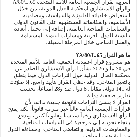
العربية لقرار الجمعية العامة للأمم المتحدة A/80/L.65
والرأي الاستشاري لمحكمة العدل الدولية، من خلال
استعراض خلفياته القانونية والسياسية، ومضامينه
الأساسية، وانعكاساته المستقبلية على القانون الدولي
والسياسات المناخية العالمية، إضافة إلى تحليل أبعاده
بالنسبة للدول العربية ومسارات التنمية المستدامة
والعمل المناخي خلال المرحلة المقبلة.
ما هو القرار A/80/L.65؟
هو مشروع قرار اعتمدته الجمعية العامة للأمم المتحدة
في 20 مايو 2026 بشأن الرأي الاستشاري الصادر عن
محكمة العدل الدولية حول التزامات الدول فيما يتعلق
بالتغير المناخي. وقد حظي القرار بتأييد واسع، إذ صوّتت
له 141 دولة، مقابل 8 دول ضد و28 امتناعاً، بحسب
تقارير صحفية دولية.
القرار لا ينشئ التزامات قانونية جديدة بذاته، لأن
قرارات الجمعية العامة غالباً غير ملزمة قانوناً، لكنه يمنح
الرأي الاستشاري زخماً سياسياً وقانونياً كبيراً، ويدفع
باتجاه تحويله إلى مرجعية في السياسات المناخية،
والمفاوضات الدولية، والتقاضي المناخي، ومساءلة الدول
عن التقاعس المناخي.