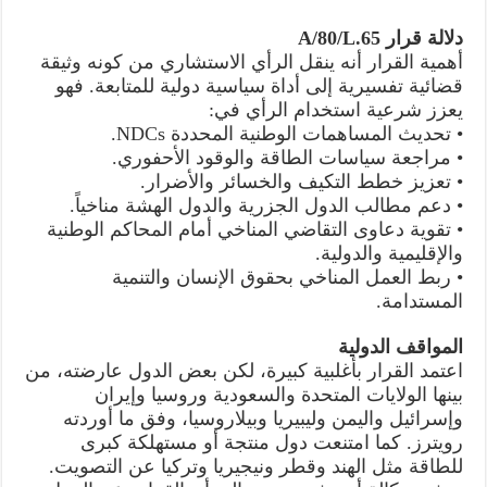
دلالة قرار A/80/L.65
أهمية القرار أنه ينقل الرأي الاستشاري من كونه وثيقة
قضائية تفسيرية إلى أداة سياسية دولية للمتابعة. فهو
يعزز شرعية استخدام الرأي في:
• تحديث المساهمات الوطنية المحددة NDCs.
• مراجعة سياسات الطاقة والوقود الأحفوري.
• تعزيز خطط التكيف والخسائر والأضرار.
• دعم مطالب الدول الجزرية والدول الهشة مناخياً.
• تقوية دعاوى التقاضي المناخي أمام المحاكم الوطنية
والإقليمية والدولية.
• ربط العمل المناخي بحقوق الإنسان والتنمية
المستدامة.
المواقف الدولية
اعتمد القرار بأغلبية كبيرة، لكن بعض الدول عارضته، من
بينها الولايات المتحدة والسعودية وروسيا وإيران
وإسرائيل واليمن وليبيريا وبيلاروسيا، وفق ما أوردته
رويترز. كما امتنعت دول منتجة أو مستهلكة كبرى
للطاقة مثل الهند وقطر ونيجيريا وتركيا عن التصويت.