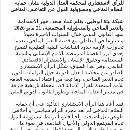
للرأي الاستشاري لمحكمة العدل الدولية بشأن حماية
النظام المناخي ومسؤولية الدول عن التقاعس المناخي
شبكة بيئة ابوظبي، بقلم عماد سعد، خبير الاستدامة
والتغير المناخي والمسؤولية المجتمعية، 21 مايو 2026
شهد القانون الدولي خلال السنوات الأخيرة تحولاً
متسارعاً في التعاطي مع قضية التغير المناخي، بعدما
تجاوزت الأزمة حدود النقاشات البيئية التقليدية لتصبح
إحدى أبرز القضايا المرتبطة بالأمن الإنساني والتنمية
المستدامة وحقوق الإنسان والاستقرار الاقتصادي
العالمي. وفي هذا السياق، شكّل الرأي الاستشاري
الصادر عن محكمة العدل الدولية حول التزامات الدول
تجاه التغير المناخي، وما تبعه من اعتماد الجمعية العامة
للأمم المتحدة للقرار A/80/L.65، محطة تاريخية فارقة
في مسار العدالة المناخية وتطور القانون الدولي البيئي.
فقد أعاد هذا الرأي الاستشاري التأكيد على أن حماية
النظام المناخي لم تعد مجرد التزام سياسي أو أخلاقي
طوعي، بل أصبحت واجباً قانونياً يرتبط بمسؤولية الدول
تجاه المجتمع الدولي والأجيال القادمة، في ضوء ما
تفرضه اتفاقية الأمم المتحدة الإطارية بشأن تغير المناخ