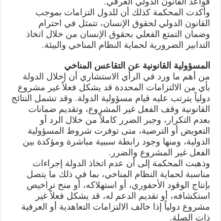
قواعد القانون الدولي العرفي.
وأكدت المحكمة كذلك أن للدول التزامات بموجب
القانون الدولي لحقوق الإنسان، تتمثل في احترام
وضمان التمتع الفعلي بحقوق الإنسان من خلال اتخاذ
التدابير الضرورية لحماية النظام المناخي والبيئة.
المسؤولية القانونية عن التقاعس المناخي
من أهم ما ورد في الرأي الاستشاري أن إخلال الدولة
بأي من الالتزامات المحددة قد يشكل فعلاً غير مشروع
دولياً يترتب عليه قيام مسؤولية الدولة. وقد تشمل النتائج
القانونية وقف الفعل غير المشروع، وتقديم ضمانات
بعدم التكرار، وجبر الضرر كاملاً من خلال الرد أو
التعويض أو الترضية، متى توفرت شروط المسؤولية
الدولية، ومنها وجود رابطة سببية مباشرة ومؤكدة بين
الفعل غير المشروع والضرر.
وذهبت المحكمة إلى أن عدم اتخاذ الدولة إجراءات
مناسبة لحماية النظام المناخي، بما في ذلك ما يتصل
بإنتاج الوقود الأحفوري، أو استهلاكه، أو منح تراخيص
استكشافه، أو تقديم الدعم له، قد يشكل فعلاً غير
مشروع دولياً إذا خالف الالتزامات التعاهدية أو العرفية
ذات الصلة.