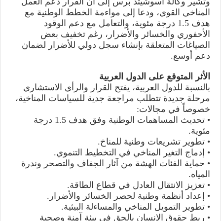
وتشير وكالة أسوشيتد برس إلى أن القرار دعم العمل
المناخي القوي، ودعا إلى مواءمة الخطط الوطنية مع
هدف 1.5 درجة مئوية، والتعامل مع دعم الوقود
الأحفوري والخسائر والأضرار، رغم تخفيف بعض
الصياغات المتعلقة بإنشاء سجل دولي للأضرار لضمان
دعم أوسع.
الأثر المتوقع على الدول العربية
بالنسبة للدول العربية، يفتح القرار والرأي الاستشاري
مرحلة جديدة تتطلب مراجعة جدية للسياسات المناخية،
خصوصاً في مجالات:
• تحديث المساهمات الوطنية وفق هدف 1.5 درجة
مئوية.
• تطوير تشريعات وطنية للمناخ.
• إدماج التغير المناخي في التخطيط التنموي.
• حماية الفئات الهشة من آثار الجفاف والتصحر وندرة
المياه.
• تعزيز الانتقال العادل في قطاع الطاقة.
• إعداد أنظمة وطنية لحصر الخسائر والأضرار.
• تطوير التمويل المناخي والمساءلة البيئية.
• ربط حقوق الإنسان بالحق في بيئة آمنة وصحية