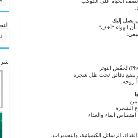
ل نصف الحياة على الكوكب
.
التص
ن الهواء “أخف”.
يعي:
التص
شركا
لس بضع دقائق تحت ظل شجرة
 روحه.
من:
فاع الشجرة
الغذاء، الرسائل الكيميائية، والتحذيرات.