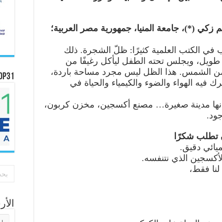
م زكي (*)، جامعة المنيا، جمهورية مصر العربية؛
ب في الكتب العلمية كثيرًا: ظلّ الشجرة. ذلك
 طويل، ويجلس تحته الطفل ليأكل رغيفًا من
 من الشمس. هذا الظل ليس مجرد مساحة باردة،
OP31
فيه الهواء والضوء والكيمياء والحياة في
نها مدينة صغيرة… مصنع أكسجين، مخزن كربون،
ود.
ائي دقيق.
أكسجين الذي نتنفسه.
 لنا فقط،
الأ
الأر