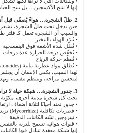
• وللكائنات التي لا نراها لكنها تشك
إنها لا تنتج الأكسجين… بل تنتج الحياة
2. ظلّ الشجرة… هواءٌ يُصفّى قبل أن يصل إليك
حين ندخل تحت ظلّ الشجرة، نشعر بأ
والسبب أن الشجرة تعمل كـ فلتر طب
• تُبرّد الهواء بالتبخير
• تُقلّل شدة الأشعة فوق البنفسجية
• تُخفّض درجة الحرارة عدة درجات
• تُنظّم حركة الرياح
• تُطلق مواد عطرية نباتية (Phytoncides) تُخفّض التوتر
لهذا السبب، يكفي الإنسان أن يج
ليتحسن مزاجه، وينتظم تنفسه، وتهدأ
3. جذور الشجرة… شبكة حياة لا نراها
تحت كل شجرة مدينة أخرى، مكوّنة 
• جذور تمتد أحيانًا لثلاثة أضعاف ارت
• فطريات تكافلية (Mycorrhiza) تزيد امتصاص الماء والغذاء
• نيتروجين تثبّته الكائنات الدقيقة
• قنوات هوائية تسمح للتربة بالتنفس
إنها شبكة معقدة تتبادل فيها الكائنات 