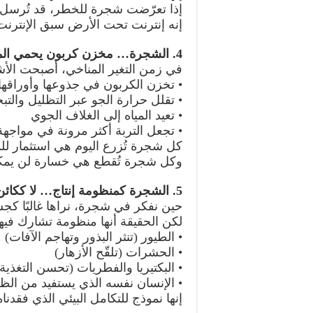
إذا تعرّضت شجرة للخطر، قد تُرسل إ
إنه إنترنت تحت الأرض سبق الإنترنت
4. الشجرة… مخزن كربون يحمي المناخ
في زمن التغير المناخي، أصبحت الأشج
• تخزن الكربون في جذوعها وأوراقها
• تقلل حرارة الجو عبر التظليل والتبخ
• تعيد المياه إلى الغلاف الجوي
• تجعل التربة أكثر مرونة في مواجه
كل شجرة تُزرع اليوم هي استثمار ل
وكل شجرة تُقطع هي خسارة لن يمكن
5. الشجرة كمنظومة إنتاج… لا ككائن منفرد
حين نفكر في شجرة، نراها غالبًا كج
لكن الحقيقة أنها منظومة تشارك فيها
• الطيور (تنثر البذور وتهاجم الآفات)
• الحشرات (تلقّح الأزهار)
• البكتيريا والفطريات (تحسن التغذية)
• الإنسان نفسه الذي يستفيد من الظل
إنها نموذج للتكامل البيئي الذي فقدنا