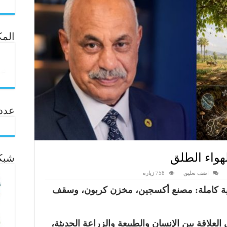
المك
عدد ال
واء الطلق
شبكة
اضف تعليق
758 زيارة
ية كاملة: مصنع أكسجين، مخزن كربون، وسقف
علاقة بين الإنسان والطبيعة والزراعة الحديثة،