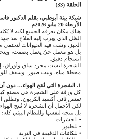
الحلقة (33)
شبكة بيئة أبوظبي، بقلم الدكتور قاس
الأربعاء 20 مايو 2026م
هناك مكان يعرفه الجميع لكنه لا يُكتَ
الظل الذي يهرب إليه الفلاح بعد جهد
الخبز، وتقف فيه الحيوانات لتحتمي
بل هو معمل حيّ يعمل بصمت، ويتحرك 
انسجام دقيق.
الشجرة ليست مجرد ساق وأوراق، إ
محطة مياه، وبيت طيور، وسقف للوج
1. الشجرة التي تُنتج الهواء… دون أن تطلب شكرًا
كل ورقة على الشجرة هي مصنع كيمي
تمتص ثاني أكسيد الكربون، وتطلق ال
لكن الأجمل أن الشجرة لا تُنتج الهواء
بل تنتجه لنفسها وللنظام البيئي كله:
• للحشرات
• للطيور
• للكائنات الدقيقة في التربة