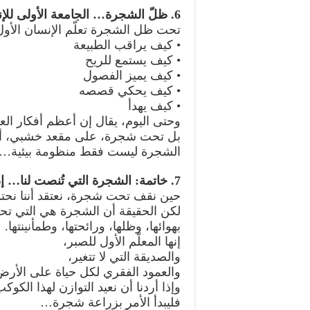
6. ظلّ الشجرة… الجامعة الأولى للإنسان
تحت ظل الشجرة تعلّم الإنسان الأول
• كيف يراقب الطبيعة
• كيف يستمع للريح
• كيف يميز الفصول
• كيف يحكي قصصه
• كيف يهدأ
وحتى اليوم، يقال إن أعظم أفكار العل
بل تحت شجرة، على مقعد خشبي، أو
الشجرة ليست فقط منظومة بيئية… ب
7. خاتمة: الشجرة التي تُنصت لنا… إذا أنصتنا لها
حين نقف تحت شجرة، نعتقد أننا نحتم
لكن الحقيقة أن الشجرة هي التي تحت
بهوائها، وظلها، ورائحتها، وطمأنينتها.
إنها المعلّم الأول للصبر،
والصديقة التي لا تتغير،
والعمود الفقري لكل حياة على الأرض
وإذا أردنا أن نعيد التوازن لهذا الكوكب
فليبدأ الأمر بزراعة شجرة…