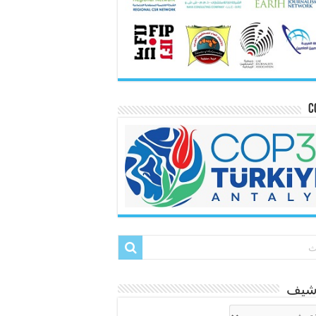
C
رشيف
شيف