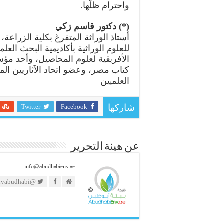
واحترام ظلّها.
(*) دكتور قاسم زكي
أستاذ الوراثة المتفرغ بكلية الزراعة،
للعلوم الوراثية بأكاديمية البحث العل
كتاب مصر، وعضو اتحاد الآثاريين الم
العلميين
Twitter
Facebook
شاركها
عن هيئة التحرير
info@abudhabienv.ae
@https://twitter.com/envabudhabi