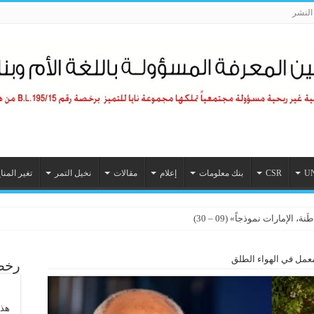
لنشر
U
CSR
بنك معلومات
إعلام
مقالات
نخيل التمر
تغير المنا
ملًا لأول مرة
الإمارات نموذجاً» (09 – 30)
مل في الهواء الطلق
رخصة
هذا