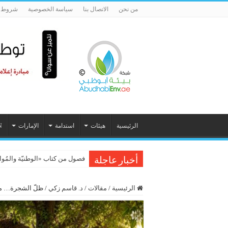
من نحن
الاتصال بنا
سياسة الخصوصية
شروط ا
الرئيسية
هيئات
استدامة
الإمارات
N
الذكاء الاصطناعي يكتب جينومًا كا
فصول من كتاب «الوطنيّة والمُواطَنة، 
أخبار عاجلة
الرئيسية
/
مقالات
/
د. قاسم زكي
/
ظلّ الشجرة… مع