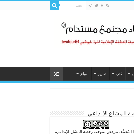
خ
كتب
تقارير
جوائز
 المشاع الابداعي
 المُصنَّف مرخص بموجب رخصة المشاع الإبداعي،