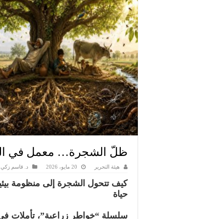
ظلّ الشجرة… معمل في اله
هيئة التحرير
20 مايو، 2026
د. قاسم زكي
كيف تتحول الشجرة إلى منظومة بيئ
حياة
سلسلة “خواطر زراعية”، تأملات في ال