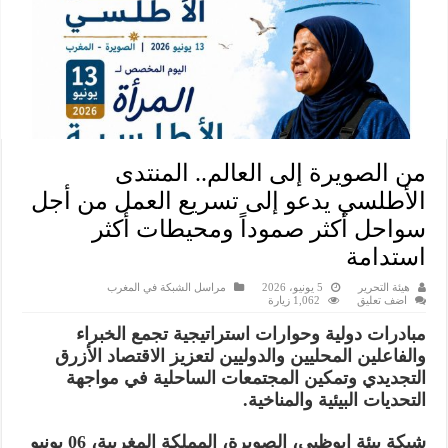
من الصويرة إلى العالم.. المنتدى
الأطلسي يدعو إلى تسريع العمل من أجل
سواحل أكثر صموداً ومحيطات أكثر
استدامة
هيئة التحرير
5 يونيو، 2026
مراسل الشبكة في المغرب
اضف تعليق
1,062 زيارة
مبادرات دولية وحوارات استراتيجية تجمع الخبراء
والفاعلين المحليين والدوليين لتعزيز الاقتصاد الأزرق
التجديدي وتمكين المجتمعات الساحلية في مواجهة
التحديات البيئية والمناخية.
شبكة بيئة ابوظبي، الصويرة، المملكة المغربية، 06 يونيو