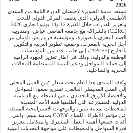
2026
تستعد مدينة الصويرة لاحتضان الدورة الثانية من المنتدى
الأطلسي الدولي، الذي ينظمه المركز الدولي للبحث
وتعزيز القدرات خلال الفترة 12 و13 يونيو الجاري 2026
(CI2RC) بالشراكة مع جامعة القاضي عياض، ومندوبية
الصيد البحري بالصويرة، ومؤسسة فريدريش ناومان من
أجل الحرية بالمغرب، وجمعية تطوير التربية والتكوين
بالخارج (APEFE)، إلى جانب عدد من المؤسسات
الوطنية والدولية، وذلك في إطار تعزيز الجهود الرامية
إلى حماية السواحل ودعم التنمية المستدامة للمجالات
البحرية والساحلية.
ويُعقد المنتدى هذا العام تحت شعار “من العمل المحلي
إلى العمل المحيطي العالمي: تسريع صمود السواحل
والاقتصاد الأزرق التجديدي”، في انسجام مع الدينامية
الدولية المتسارعة التي أطلقتها قمة الأمم المتحدة
للمحيطات بمدينة نيس، والتوجهات الاستراتيجية المنبثقة
عن مؤتمر الأطراف للمناخ COP30 بمدينة بيليم، والتي
أكدت جميعها أهمية العمل المشترك والمتكامل لتعزيز
قدرة السواحل والمحيطات على مواجهة التحديات البيئية