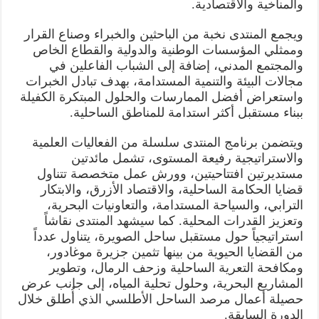
والمناخية والاقتصادية.
ويجمع المنتدى نخبة من الباحثين والخبراء وصناع القرار
وممثلي المؤسسات الوطنية والدولية والقطاع الخاص
والمجتمع المدني، إضافة إلى الشباب الفاعلين في
مجالات البيئة والتنمية المستدامة، بهدف تبادل الخبرات
واستعراض أفضل الممارسات والحلول المبتكرة الكفيلة
ببناء مستقبل أكثر استدامة للمناطق الساحلية.
ويتضمن برنامج المنتدى سلسلة من الفعاليات العلمية
والاستراتيجية رفيعة المستوى، تشمل مائدتين
مستديرتين افتتاحيتين، وورش عمل متخصصة تتناول
قضايا الحكامة الساحلية، والاقتصاد الأزرق، والابتكار
الترابي، والسياحة المستدامة، والتعاونيات البحرية،
وتعزيز القدرات المحلية. كما سيشهد المنتدى نقاشاً
استراتيجياً حول مستقبل ساحل الصويرة، يتناول عدداً
من القضايا الحيوية من بينها تثمين جزيرة موغادور،
ومكافحة التعرية الساحلية وزحف الرمال، وتطوير
المشاريع البحرية، وحلول تحلية المياه، إلى جانب عرض
حصيلة أعمال مرصد الساحل الأطلسي الذي أُطلق خلال
الدورة السابقة.