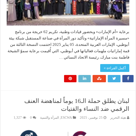
برعاية «أم الإمارات» وبحضور قيادات وطنية، تكريم 62 خريجة من برنامج
«مسيرة المرأة الإماراتية» وتأكيد دور المرأة في صناعة المستقبل شبكة بيئة
أبوظبي، الإمارات العربية المتحدة، 05 يناير 2025 اختتمت النسخة الثالثة من
قمة إماراتيات ملهمات فعالياتها في أبوظبي، التي أُقيمت برعاية سموّ الشيخة
فاطمة بنت مبارك، رئيسة الاتحاد النسائي …
أكمل القراءة »
لبنان يطلق حملة الـ16 يوماً لمناهضة العنف
الرقمي ضد النساء والفتيات
هيئة التحرير
25 نوفمبر، 2025
ESCWA
,
المرأة والتنمية
0
1,327