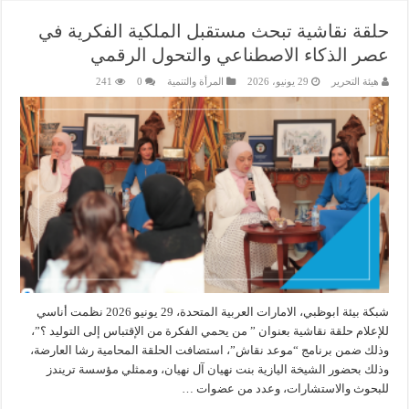
حلقة نقاشية تبحث مستقبل الملكية الفكرية في
عصر الذكاء الاصطناعي والتحول الرقمي
هيئة التحرير
29 يونيو، 2026
المرأة والتنمية
0
241
شبكة بيئة ابوظبي، الامارات العربية المتحدة، 29 يونيو 2026 نظمت أناسي
للإعلام حلقة نقاشية بعنوان ” من يحمي الفكرة من الإقتباس إلى التوليد ؟”،
وذلك ضمن برنامج “موعد نقاش”، استضافت الحلقة المحامية رشا العارضة،
وذلك بحضور الشيخة اليازية بنت نهيان آل نهيان، وممثلي مؤسسة تريندز
للبحوث والاستشارات، وعدد من عضوات …