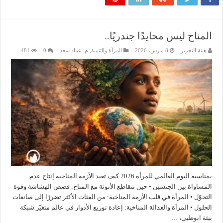
المناخ ليس محايدًا جندريًا..
هيئة التحرير
8 مارس، 2026
المرأة والتنمية
,
م. عماد سعد
0
481
بمناسبة اليوم العالمي للمرأة 2026 كيف تعيد الأزمة المناخية إنتاج عدم
المساواة بين الجنسين • حين تتقاطع الأنوثة مع المناخ: قصص الهشاشة وقوة
التحوّل • المرأة في قلب الأزمة المناخية: من الفئات الأكثر تضررًا إلى صانعات
الحلول • المرأة والعدالة المناخية: إعادة توزيع الأدوار في عالم متغيّر شبكة
بيئة ابوظبي، …