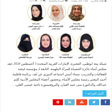
هيئة التحرير
المرأة والتنمية
0
225
شبكة بيئة ابوظبي، الفجيرة، الإمارات العربية المتحدة 3 أغسطس 2026 عقد
مجلس أمناء جائزة الحصباة للمرأة الملهمة، التابعة لـ مؤسسة غبشة
للفعاليات والتدريب، مساء أمس اجتماعه الدوري عن بُعد، برئاسة فاطمة
أحمد المغني رئيسة مجلس الأمناء، وبحضور أعضاء المجلس الأديبة كلثم
عبدالله، والدكتورة منى عبيد العيان، والبروفيسورة ناجية عيسى العلي، …
أكمل القراءة »