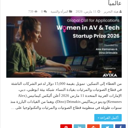
عالمياً
هيئة التحرير
11 مارس، 2026
المرأة والتنمية
0
739
من العطاء إلى التمكين: تمويل بقيمة 15,000 دولار لدعم الشركات الناشئة
في قطاع الصوتيات والمرئيات بقيادة النساء. شبكة بيئة ابوظبي، دبي،
الإمارات العربية المتحدة 11 مارس 2026 أعلن أليكس كيمانيس (Alex
Kemanes) ودينو دريماكيس Dino) Drimakis)، وهما من القيادات البارزة منذ
سنوات طويلة في منظومة قطاع الصوتيات والمرئيات والتكنولوجيا على …
أكمل القراءة »