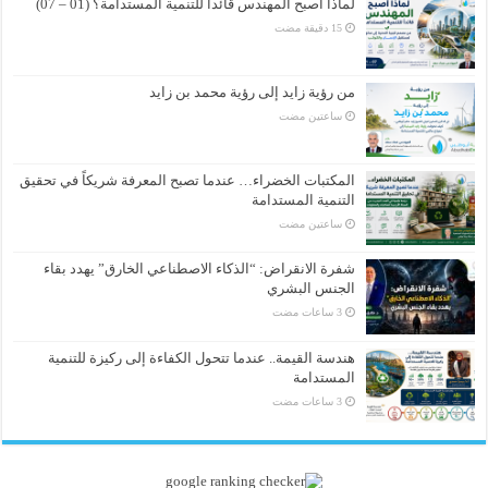
لماذا أصبح المهندس قائداً للتنمية المستدامة؟ (01 – 07)
من رؤية زايد إلى رؤية محمد بن زايد
‏ساعتين مضت
المكتبات الخضراء… عندما تصبح المعرفة شريكاً في تحقيق
التنمية المستدامة
‏ساعتين مضت
شفرة الانقراض: “الذكاء الاصطناعي الخارق” يهدد بقاء
الجنس البشري
هندسة القيمة.. عندما تتحول الكفاءة إلى ركيزة للتنمية
المستدامة