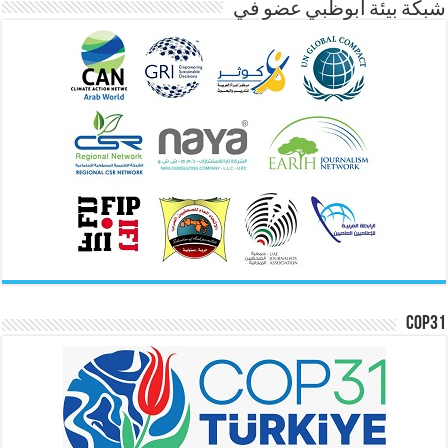
شبكة بيئة ابوظبي عضو في
COP31