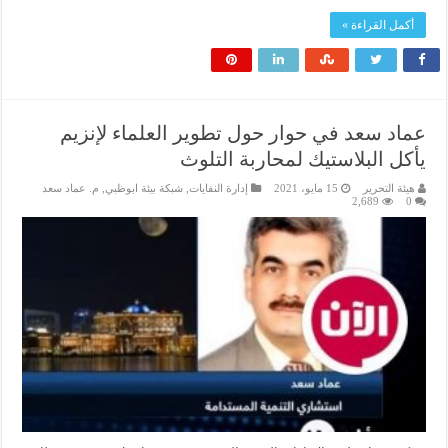
أكمل القراءة »
عماد سعد في حوار حول تطوير العلماء لإنزيم
يأكل البلاستيك لمحاربة التلوث
هيئة التحرير
15 مايو، 2021
إدارة النفايات
,
شبكة بيئة ابوظبي
,
م. عماد سعد
2,689
0