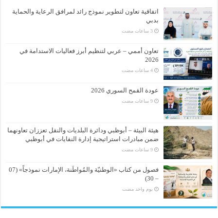
اتفاقية تعاون لتطوير نموذج رائد لمرافق الرعاية والحماية
بدبي
تعاون أممي – عربي لتنظيم أبرز فعاليات الاستدامة في
2026
عودة القمح السوري 2026
هيئة البيئة – أبوظبي ودائرة البلديات والنقل تعززان تعاونهما
ضمن مبادرات استراتيجية إدارة النفايات في أبوظبي
فصول من كتاب «الوطنيّة والمُواطَنة، الإمارات نموذجاً» (07
– 30)
‏يوم واحد مضت