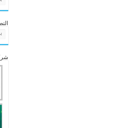
التص
التص
شركا