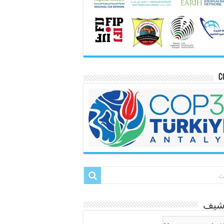
C
رشيف
شيف