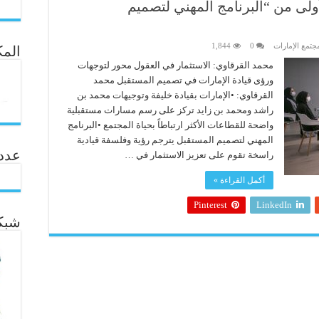
ولى من “البرنامج المهني لتصميم
جتمع الإمارات
0
1,844
المك
محمد القرقاوي: الاستثمار في العقول محور لتوجهات
ورؤى قيادة الإمارات في تصميم المستقبل محمد
القرقاوي: •الإمارات بقيادة خليفة وتوجيهات محمد بن
راشد ومحمد بن زايد تركز على رسم مسارات مستقبلية
واضحة للقطاعات الأكثر ارتباطاً بحياة المجتمع •البرنامج
المهني لتصميم المستقبل يترجم رؤية وفلسفة قيادية
عدد ال
راسخة تقوم على تعزيز الاستثمار في …
أكمل القراءة »
Pinterest
LinkedIn
شبكة