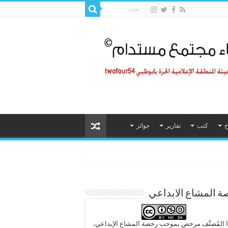
خ
كتب
تقارير
جوائز
 المشاع الابداعي
 المُصنَّف مرخص بموجب رخصة المشاع الإبداعي،