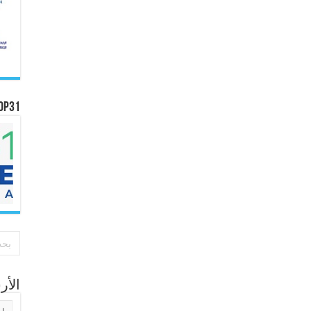
OP31
الأ
الأر