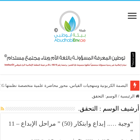
البصمة الكربونية ومنهجيات القياس، محور محاضرة علمية متخصصة نظمتها E.T.G
الرئيسية
/
الوسم:
التحقق.
أرشيف الوسم :
التحقق.
“وجبة ….. إبداع وابتكار (50) ” مراحل الإبداع – 11
“