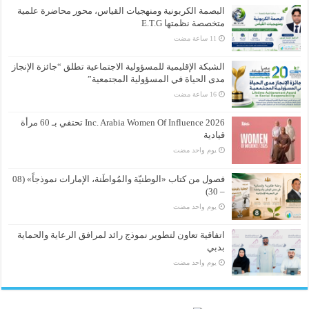
البصمة الكربونية ومنهجيات القياس، محور محاضرة علمية
متخصصة نظمتها E.T.G
الشبكة الإقليمية للمسؤولية الاجتماعية تطلق “جائزة الإنجاز
مدى الحياة في المسؤولية المجتمعية”
Inc. Arabia Women Of Influence 2026 تحتفي بـ 60 مرأة
قيادية
‏يوم واحد مضت
فصول من كتاب «الوطنيّة والمُواطَنة، الإمارات نموذجاً» (08
– 30)
‏يوم واحد مضت
اتفاقية تعاون لتطوير نموذج رائد لمرافق الرعاية والحماية
بدبي
‏يوم واحد مضت