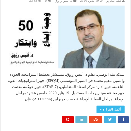
هيئة التحرير
19 يناير، 2020
د. أنيس رزوق
0
2,385
شبكة بيئة ابوظبي: بقلم د. أنيس رزوق، مستشار تخطيط استراتيجية الجودة
والتميز، مقيم معتمد في التميز المؤسسي (EFQM)، خبير استراتيجيات القوة
الناعمة، خبير ادارة مركز اسعاد المتعاملين، (7 STAR)، خبير حوكمة معتمد،
خبير صناعة سيناريوهات المستقبل، 19 يناير 2020 خامس عشر: مراحل
الإبداع: مراحل العملية الإبداعية حسب دوبراين (A.J.Dubrin)، فإن …
أكمل القراءة »