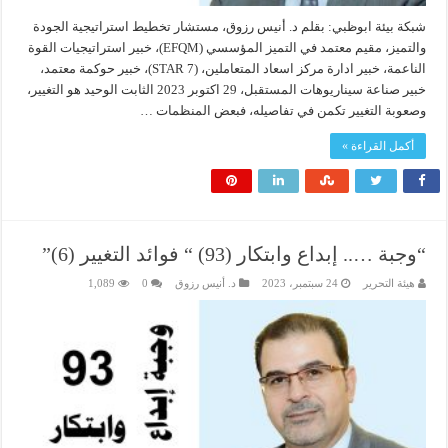
شبكة بيئة ابوظبي: بقلم د. أنيس رزوق، مستشار تخطيط استراتيجية الجودة
والتميز، مقيم معتمد في التميز المؤسسي (EFQM)، خبير استراتيجيات القوة
الناعمة، خبير ادارة مركز اسعاد المتعاملين، (7 STAR)، خبير حوكمة معتمد،
خبير صناعة سيناريوهات المستقبل، 29 اكتوبر 2023 الثابت الوحيد هو التغيير،
وصعوبة التغيير تكمن في تفاصيله، فبعض المنظمات …
أكمل القراءة »
“وجبة ….. إبداع وابتكار (93) “ فوائد التغيير (6)”
هيئة التحرير
24 سبتمبر، 2023
د. أنيس رزوق
0
1,089