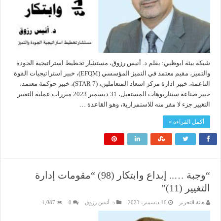
شبكة بيئة ابوظبي: بقلم د. أنيس رزوق، مستشار تخطيط استراتيجية الجودة
والتميز، مقيم معتمد في التميز المؤسسي (EFQM)، خبير استراتيجيات القوة
الناعمة، خبير ادارة مركز اسعاد المتعاملين، (7 STAR)، خبير حوكمة معتمد،
خبير صناعة سيناريوهات المستقبل، 31 ديسمبر 2023 مبررات عملية التغيير
التغيير جزء لا مفر منه للاستمرارية، وهو القاعدة …
أكمل القراءة »
“وجبة ….. إبداع وابتكار (98) “مقومات إدارة
التغيير (11)”
هيئة التحرير
10 ديسمبر، 2023
د. أنيس رزوق
0
1,087