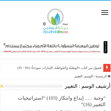
فصول من كتاب «الوطنيّة والمُواطَنة، الإمارات نموذجاً» (06 – 30)
الدوحة تحتضن المؤتمر العلمي الدولي الرابع للمسؤولية المجتمعية 2026
الرئيسية
/
الوسم:
التغيير
أرشيف الوسم :
التغيير
“وجبة ….. إبداع وابتكار (103) “استراتيجيات
التغيير (16)”