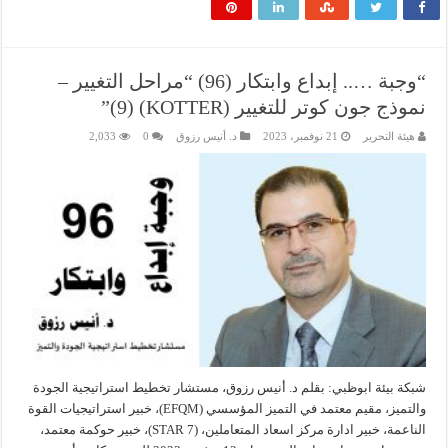
“وجبة ….. إبداع وابتكار (96) “مراحل التغيير –
نموذج جون كوتر للتغيير (KOTTER) (9)”
هيئة التحرير
21 نوفمبر، 2023
د. أنيس رزوق
0
2,033
شبكة بيئة ابوظبي: بقلم د. أنيس رزوق، مستشار تخطيط استراتيجية الجودة
والتميز، مقيم معتمد في التميز المؤسسي (EFQM)، خبير استراتيجيات القوة
الناعمة، خبير ادارة مركز اسعاد المتعاملين، (7 STAR)، خبير حوكمة معتمد،