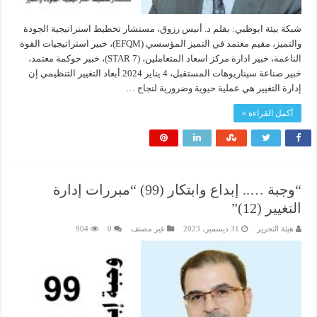
شبكة بيئة ابوظبي: بقلم د. أنيس رزوق، مستشار تخطيط استراتيجية الجودة
والتميز، مقيم معتمد في التميز المؤسسي (EFQM)، خبير استراتيجيات القوة
الناعمة، خبير ادارة مركز اسعاد المتعاملين، (7 STAR)، خبير حوكمة معتمد،
خبير صناعة سيناريوهات المستقبل، 4 يناير 2024 أبعاد التغيير التنظيمي إن
إدارة التغيير هي عملية حيوية وضرورية لنجاح …
أكمل القراءة »
“وجبة ….. إبداع وابتكار (99) “مبررات إدارة
التغيير (12)”
هيئة التحرير
31 ديسمبر، 2023
غير مصنف
0
904