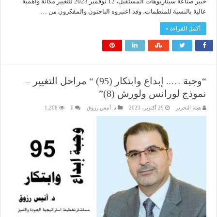
خبير صناعة سيناريوهات المستقبل، 12 نوفمبر 2023 للتغيير مكانة وأهمية
عالية بالنسبة للمنظمات، وقد اعتبروه الباحثون والمفكرون من …
أكمل القراءة »
“وجبة ….. إبداع وابتكار (95) “ مراحل التغيير –
نموذج لورانس ولورش (8)”
هيئة التحرير
29 أكتوبر، 2023
د. أنيس رزوق
0
1,208