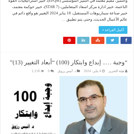
والتميز، مقيم معتمد في التميز المؤسسي (EFQM)، خبير استراتيجيات القوة
الناعمة، خبير ادارة مركز اسعاد المتعاملين، (7 STAR)، خبير حوكمة معتمد،
خبير صناعة سيناريوهات المستقبل، 18 يناير 2024 التغيير هو واقع دائم في
عالم الأعمال الحديث، وحتى يتم تطبيق …
أكمل القراءة »
“وجبة ….. إبداع وابتكار (100) “أبعاد التغيير (13)”
هيئة التحرير
4 يناير، 2024
د. أنيس رزوق
0
1,118