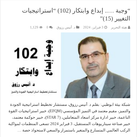
“وجبة ….. إبداع وابتكار (102) “استراتيجيات
التغيير (15)”
هيئة التحرير
3 فبراير، 2024
د. أنيس رزوق
0
1,129
شبكة بيئة ابوظبي: بقلم د. أنيس رزوق، مستشار تخطيط استراتيجية الجودة
والتميز، مقيم معتمد في التميز المؤسسي (EFQM)، خبير استراتيجيات القوة
الناعمة، خبير ادارة مركز اسعاد المتعاملين، (7 STAR)، خبير حوكمة معتمد،
خبير صناعة سيناريوهات المستقبل، 3 فبراير 2024 تسعى المنظمات لمواكبة
الركب العالمي المتسارع والمتغير باستمرار والسعي لاستحواذ حصة …