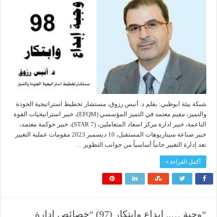
شبكة بيئة ابوظبي: بقلم د. أنيس رزوق، مستشار تخطيط استراتيجية الجودة
والتميز، مقيم معتمد في التميز المؤسسي (EFQM)، خبير استراتيجيات القوة
الناعمة، خبير ادارة مركز اسعاد المتعاملين، (7 STAR)، خبير حوكمة معتمد،
خبير صناعة سيناريوهات المستقبل، 10 ديسمبر 2023 مقومات عملية التغيير
تعد إدارة التغيير جانباً أساسياً من جوانب التطوير …
أكمل القراءة »
“وجبة ….. إبداع وابتكار (97) “خصائص إدارة