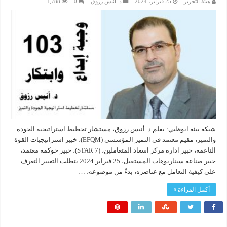
هيئة التحرير
25 فبراير، 2024
د. أنيس رزوق
0
1,788
شبكة بيئة ابوظبي: بقلم د. أنيس رزوق، مستشار تخطيط استراتيجية الجودة
والتميز، مقيم معتمد في التميز المؤسسي (EFQM)، خبير استراتيجيات القوة
الناعمة، خبير ادارة مركز اسعاد المتعاملين، (7 STAR)، خبير حوكمة معتمد،
خبير صناعة سيناريوهات المستقبل، 25 فبراير 2024 يتطلب التغيير التعرف
على كيفية التعامل مع عناصره، بدءً من موضوعه، …
أكمل القراءة »