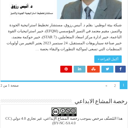
شبكة بيئة ابوظبي: بقلم د. أنيس رزوق، مستشار تخطيط استراتيجية الجودة
والتميز، مقيم معتمد في التميز المؤسسي (EFQM)، خبير استراتيجيات القوة
الناعمة، خبير ادارة مركز اسعاد المتعاملين، (7 STAR)، خبير حوكمة معتمد،
خبير صناعة سيناريوهات المستقبل، 24 سبتمبر 2023 يعتبر التغيير من أولويات
المنظمات التي تسعى لمواكبة التطورات والبقاء بحصة …
أكمل القراءة »
1
»
2
صفحة 1 من 2
رخصة المشاع الابداعي
هذا المُصنَّف مرخص بموجب رخصة المشاع الإبداعي، غير تجاري 4.0 دولي
(CC
BY-NC-SA 4.0)