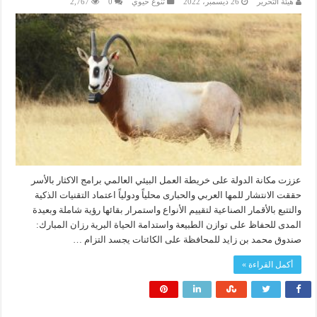
هيئة التحرير
26 ديسمبر، 2022
تنوع حيوي
0
2,767
عززت مكانة الدولة على خريطة العمل البيئي العالمي برامج الاكثار بالأسر
حققت الانتشار للمها العربي والحبارى محلياً ودولياً اعتماد التقنيات الذكية
والتتبع بالأقمار الصناعية لتقييم الأنواع واستمرار بقائها رؤية شاملة وبعيدة
المدى للحفاظ على توازن الطبيعة واستدامة الحياة البرية رزان المبارك:
صندوق محمد بن زايد للمحافظة على الكائنات يجسد التزام …
أكمل القراءة »