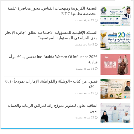
البصمة الكربونية ومنهجيات القياس، محور محاضرة علمية
متخصصة نظمتها E.T.G
الشبكة الإقليمية للمسؤولية الاجتماعية تطلق “جائزة الإنجاز
مدى الحياة في المسؤولية المجتمعية”
Inc. Arabia Women Of Influence 2026 تحتفي بـ 60 مرأة
قيادية
فصول من كتاب «الوطنيّة والمُواطَنة، الإمارات نموذجاً» (08
– 30)
اتفاقية تعاون لتطوير نموذج رائد لمرافق الرعاية والحماية
بدبي