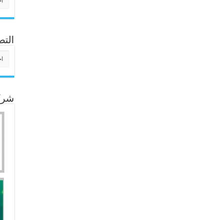
التص
التص
شركا