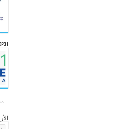
OP31
الأ
الأر