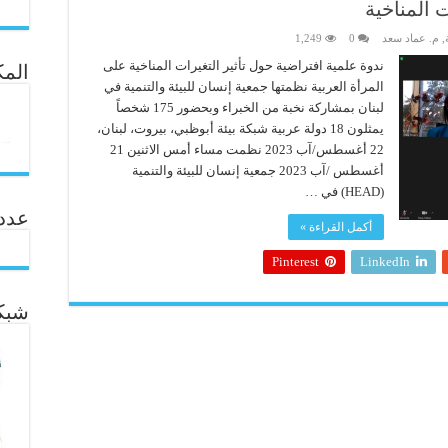
 المناخية
,
م. عماد سعد
0
1,249
ندوة علمية افتراضية حول تأثير التغيرات المناخية على
المك
المرأة العربية نظمتها جمعية إنسان للبيئة والتنمية في
لبنان بمشاركة نخبة من الخبراء وبحضور 175 شخصاً
يمثلون 18 دولة عربية شبكة بيئة أبوظبي، بيروت، لبنان،
22 أغسطس/آب 2023 نظمت مساء أمس الاثنين 21
أغسطس /آب 2023 جمعية إنسان للبيئة والتنمية
(HEAD) في …
عدد ال
أكمل القراءة »
Pinterest
LinkedIn
شبكة