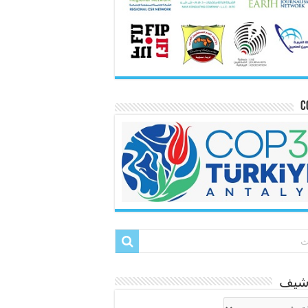
C
رشيف
شيف