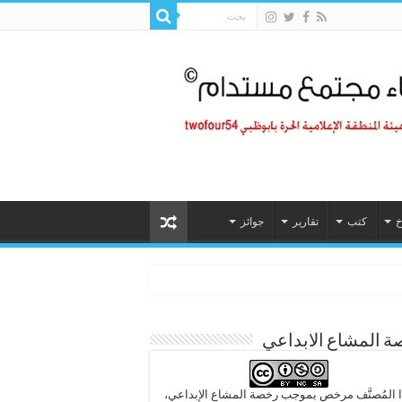
خ
كتب
تقارير
جوائز
 المشاع الابداعي
 المُصنَّف مرخص بموجب رخصة المشاع الإبداعي،