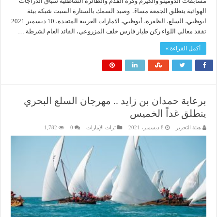
مسابقات الدومينو والكيرم وكرة القدم والطائرة الشاطئية سباق الدراجات
الهوائية ينطلق الجمعة مساءً.. وصيد السمك بالسنارة السبت شبكة بيئة
ابوظبي، السلع، الظفرة، أبوظبي، الامارات العربية المتحدة، 10 ديسمبر 2021
تفقد معالي اللواء ركن طيار فارس خلف المزروعي، القائد العام لشرطة …
أكمل القراءة »
برعاية حمدان بن زايد .. مهرجان السلع البحري
ينطلق غداً الخميس
هيئة التحرير
8 ديسمبر، 2021
تراث الإمارات
0
1,782