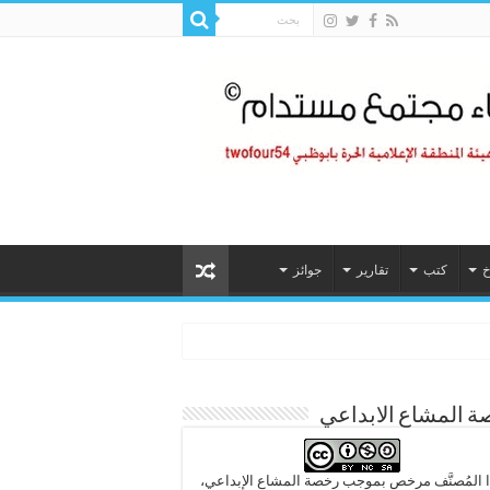
خ
كتب
تقارير
جوائز
 المشاع الابداعي
 المُصنَّف مرخص بموجب رخصة المشاع الإبداعي،