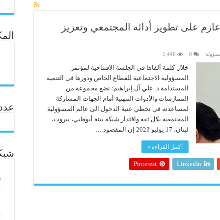
عازم على تطوير أدائه المجتمعي وتعزيز
المك
سؤولة
0
1,446
خلال كلمة ألقاها في الجلسة الافتتاحية لمؤتمر
المسؤولية الاجتماعية للقطاع الخاص ودورها في التنمية
المستدامة د. علي آل إبراهيم: نضع مجموعة من
الممارسات والأدوات المهنية أمام الجهات المشاركة
عدد ال
لمساعدته في تخطي عتبة الدخول الى عالم المسؤولية
المجتمعية بكل ثقة واقتدار شبكة بيئة أبوظبي، بيروت،
لبنان، 17 يوليو 2023 إن المقصود …
أكمل القراءة »
شبكة
Pinterest
LinkedIn