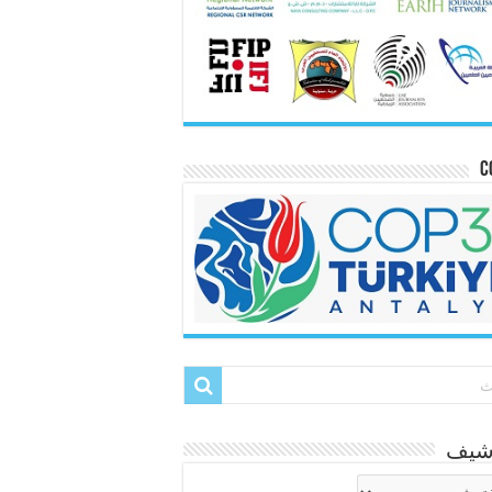
C
رشيف
شيف