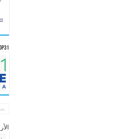
OP31
الأ
الأر