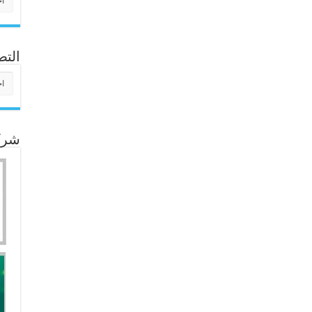
التص
التص
شركا