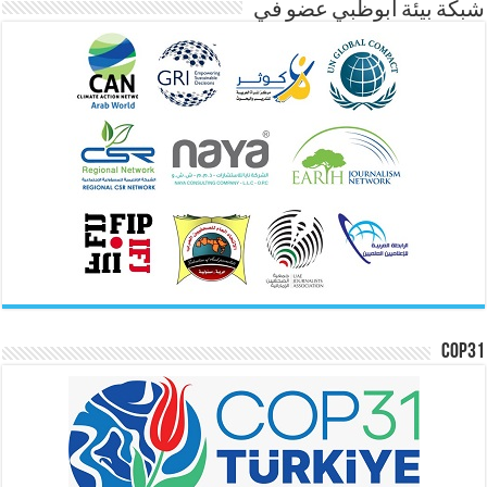
شبكة بيئة ابوظبي عضو في
COP31