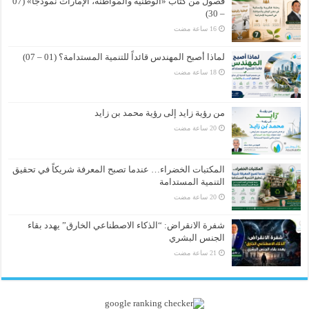
فصول من كتاب «الوطنيّة والمُواطَنة، الإمارات نموذجاً» (07
– 30)
لماذا أصبح المهندس قائداً للتنمية المستدامة؟ (01 – 07)
من رؤية زايد إلى رؤية محمد بن زايد
المكتبات الخضراء… عندما تصبح المعرفة شريكاً في تحقيق
التنمية المستدامة
شفرة الانقراض: “الذكاء الاصطناعي الخارق” يهدد بقاء
الجنس البشري