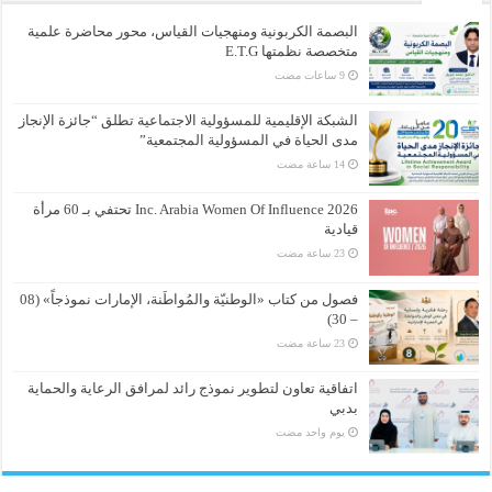
البصمة الكربونية ومنهجيات القياس، محور محاضرة علمية
متخصصة نظمتها E.T.G
الشبكة الإقليمية للمسؤولية الاجتماعية تطلق “جائزة الإنجاز
مدى الحياة في المسؤولية المجتمعية”
Inc. Arabia Women Of Influence 2026 تحتفي بـ 60 مرأة
قيادية
فصول من كتاب «الوطنيّة والمُواطَنة، الإمارات نموذجاً» (08
– 30)
اتفاقية تعاون لتطوير نموذج رائد لمرافق الرعاية والحماية
بدبي
‏يوم واحد مضت