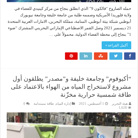
حمله الصاروخ “فالكون 9” الذي انطلق بنجاح من مركز كينيدي للفضاء في
ولاية فلوريدا الأمريكية وصممه طلبة من جامعة خليفة وجامعة نيويورك
أبوظبي شبكة بيئة أبوظبي، المنامة، مملكة البحرين، الامارات العربية المتحدة
21 ديسمبر 2021 وصل القمر الاصطناعي الإماراتي البحريني المشترك “ضوء
1” بنجاح إلى محطة الفضاء الدولية، محمولاً على …
أكمل القراءة »
“أكيوفوم” وجامعة خليفة و”مصدر” يطلقون أول
مشروع لاستخراج المياه من الهواء بالاعتماد على
طاقة شمسية حرارية مخزّنة
هيئة التحرير
1 أغسطس، 2021
إدارة المياه
,
طاقة مستدامة
0
1,628