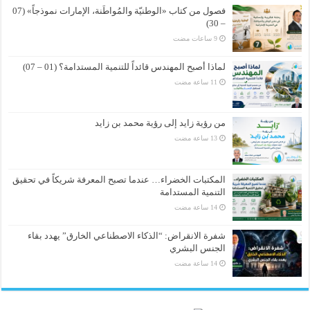
فصول من كتاب «الوطنيّة والمُواطَنة، الإمارات نموذجاً» (07
– 30)
لماذا أصبح المهندس قائداً للتنمية المستدامة؟ (01 – 07)
من رؤية زايد إلى رؤية محمد بن زايد
المكتبات الخضراء… عندما تصبح المعرفة شريكاً في تحقيق
التنمية المستدامة
شفرة الانقراض: “الذكاء الاصطناعي الخارق” يهدد بقاء
الجنس البشري