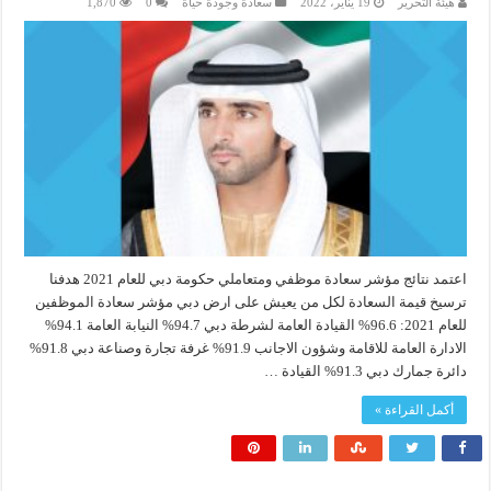
هيئة التحرير
19 يناير، 2022
سعادة وجودة حياة
0
1,870
اعتمد نتائج مؤشر سعادة موظفي ومتعاملي حكومة دبي للعام 2021 هدفنا
ترسيخ قيمة السعادة لكل من يعيش على ارض دبي مؤشر سعادة الموظفين
للعام 2021: 96.6% القيادة العامة لشرطة دبي 94.7% النيابة العامة 94.1%
الادارة العامة للاقامة وشؤون الاجانب 91.9% غرفة تجارة وصناعة دبي 91.8%
دائرة جمارك دبي 91.3% القيادة …
أكمل القراءة »