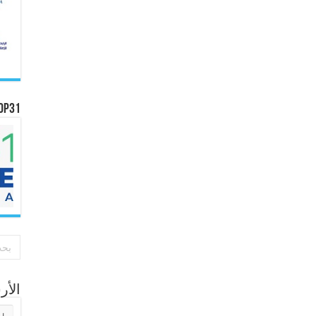
OP31
الأ
الأر