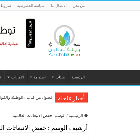
من نحن
الاتصال بنا
سياسة الخصوصية
شروط ا
الرئيسية
هيئات
استدامة
الإمارات
N
الذكاء الاصطناعي يكتب جينومًا كا
فصول من كتاب «الوطنيّة والمُواطَنة، 
أخبار عاجلة
الرئيسية
/
الوسم:
خفض الانبعاثات العالمية
أرشيف الوسم :
خفض الانبعاثات الع