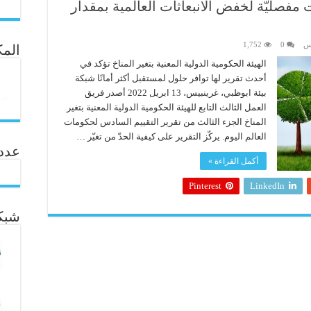
فصليّة لخفض الانبعاثات العالمية بمقدار
يس
0
1,752
المك
الهيئة الحكومية الدولية المعنية بتغير المناخ تؤكد في
أحدث تقرير لها توافر حلول لمستقبل أكثر أمانًا شبكة
بيئة ابوظبي، غرينبيس، 13 ابريل 2022 أصدر فريق
العمل الثالث التابع للهيئة الحكومية الدولية المعنية بتغير
المناخ الجزء الثالث من تقرير التقييم السادس لحكومات
العالم اليوم. يركّز التقرير على كيفية الحدّ من تغيّر …
عدد ال
أكمل القراءة »
Pinterest
LinkedIn
شبكة