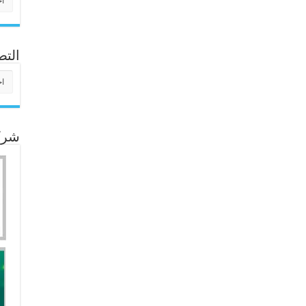
التص
التص
شركا