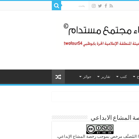
خ
كتب
تقارير
جوائز
 المشاع الابداعي
 المُصنَّف مرخص بموجب رخصة المشاع الإبداعي،