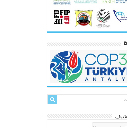
C
رشيف
شيف