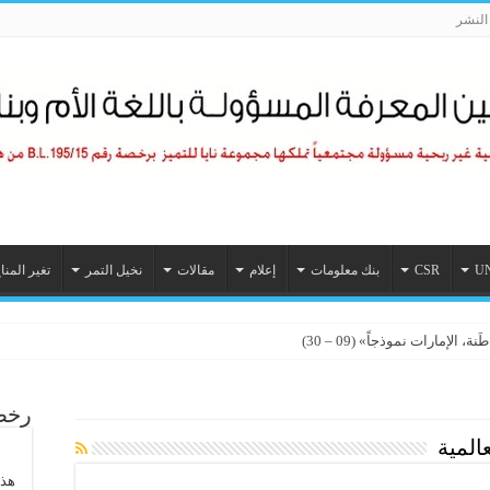
لنشر
U
CSR
بنك معلومات
إعلام
مقالات
نخيل التمر
تغير المنا
ملًا لأول مرة
الإمارات نموذجاً» (09 – 30)
رخصة
المية
هذا