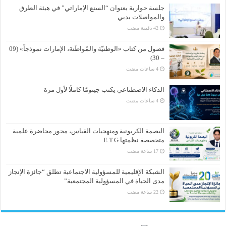
جلسة حوارية بعنوان “السنع الإماراتي” في هيئة الطرق
والمواصلات بدبي
فصول من كتاب «الوطنيّة والمُواطَنة، الإمارات نموذجاً» (09
– 30)
الذكاء الاصطناعي يكتب جينومًا كاملًا لأول مرة
البصمة الكربونية ومنهجيات القياس، محور محاضرة علمية
متخصصة نظمتها E.T.G
الشبكة الإقليمية للمسؤولية الاجتماعية تطلق “جائزة الإنجاز
مدى الحياة في المسؤولية المجتمعية”