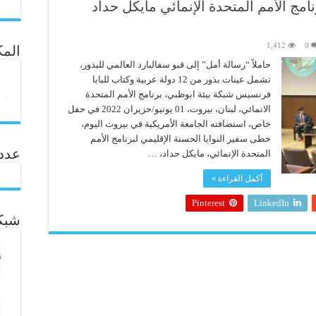
نامج الأمم المتحدة الإنمائي مايكل حداد
1,412
0
المك
حاملاً “رسالة أمل” إلى قبو سفالبارد العالمي للبذور،
تشمل عينات بذور من 12 دولة عربية وكتاب للبابا
فرنسيس شبكة بيئة ابوظبي، برنامج الأمم المتحدة
الانمائي، لبنان، بيروت، 01 يونيو/حزيران 2022 في حفل
خاص، استضافته الجامعة الأمريكية في بيروت اليوم،
خطى سفير النوايا الحسنة الإقليمي لبرنامج الأمم
عدد ال
المتحدة الإنمائي، مايكل حداد، …
أكمل القراءة »
Pinterest
LinkedIn
شبكة