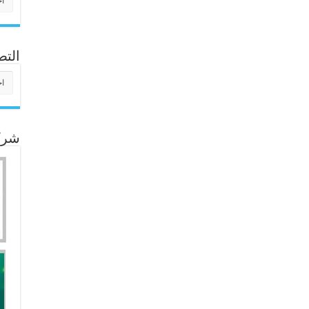
التص
التص
شركا