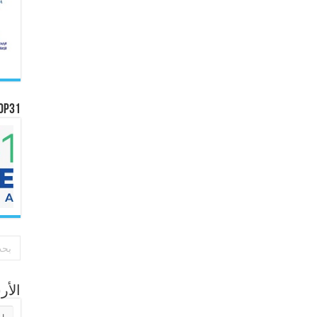
OP31
الأ
الأر