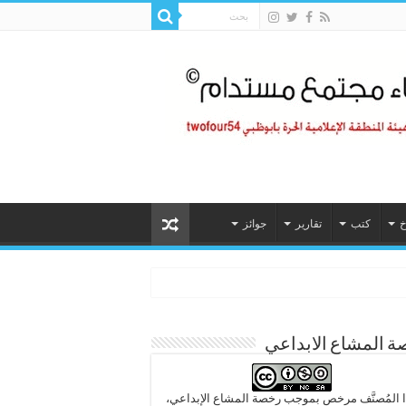
خ
كتب
تقارير
جوائز
 المشاع الابداعي
 المُصنَّف مرخص بموجب رخصة المشاع الإبداعي،