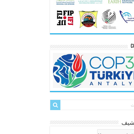
C
رشيف
شيف