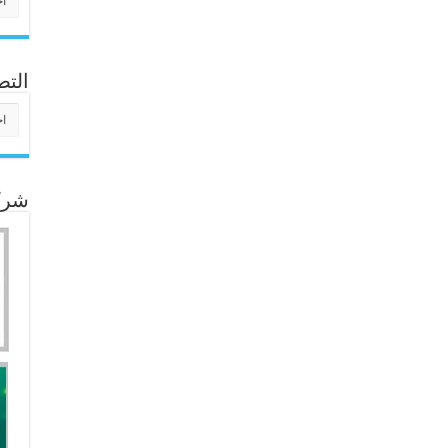
التص
التص
شركا