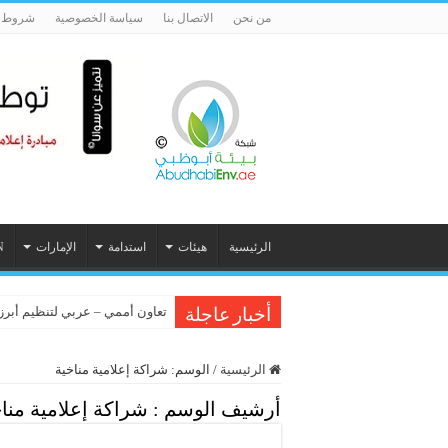
من نحن
الاتصال بنا
سياسة الخصوصية
شروط ا
الرئيسية
هيئات
استدامة
الإمارات
N
تعاون أممي – عربي لتنظيم أبرز فع
أخبار عاجلة
الرئيسية
/
الوسم:
شراكة إعلامية مناخية
أرشيف الوسم :
شراكة إعلامية منا