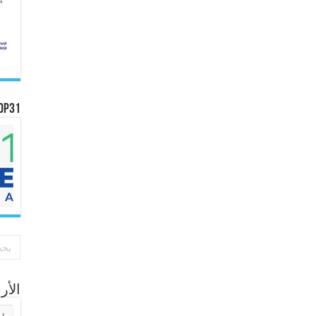
OP31
الأ
الأر