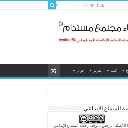
خ
كتب
تقارير
جوائز
 المشاع الابداعي
 المُصنَّف مرخص بموجب رخصة المشاع الإبداعي،