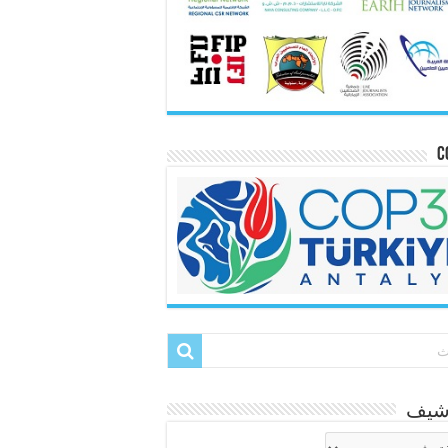
C
رشيف
شيف