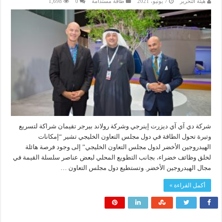
هيئة التحرير
7 يونيو، 2021
طاقة مستدامة
0
1,698
شركة دي آي آي ديزرت إينرجي وشركة رولاند بيرجر تقيمان شراكة لتسريع
وتيرة تحول الطاقة في دول مجلس التعاون الخليجي تشير “إمكانات
الهيدروجين الأخضر لدول مجلس التعاون الخليجي” إلى وجود فرصة هائلة
لخلق وظائف خضراء، بجانب التطويع المحلي لبعض عناصر سلسلة القيمة في
مجال الهيدروجين الأخضر. وتستطيع دول مجلس التعاون …
أكمل القراءة »