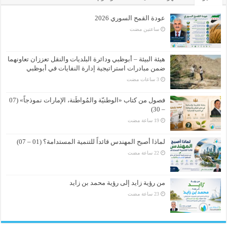
عودة القمح السوري 2026
‏ساعتين مضت
هيئة البيئة – أبوظبي ودائرة البلديات والنقل تعززان تعاونهما
ضمن مبادرات استراتيجية إدارة النفايات في أبوظبي
فصول من كتاب «الوطنيّة والمُواطَنة، الإمارات نموذجاً» (07
– 30)
لماذا أصبح المهندس قائداً للتنمية المستدامة؟ (01 – 07)
من رؤية زايد إلى رؤية محمد بن زايد