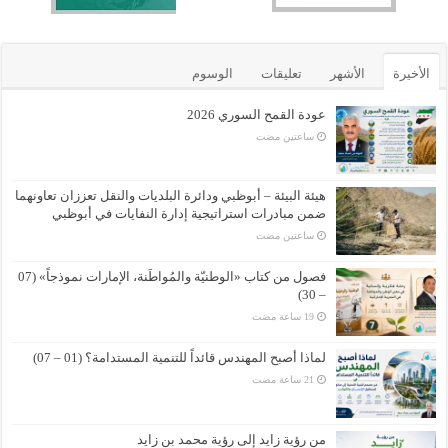
الأخيرة
الأشهر
تعليقات
الوسوم
عودة القمح السوري 2026
‏ساعتين مضت
هيئة البيئة – أبوظبي ودائرة البلديات والنقل تعززان تعاونهما
ضمن مبادرات استراتيجية إدارة النفايات في أبوظبي
‏ساعتين مضت
فصول من كتاب «الوطنيّة والمُواطَنة، الإمارات نموذجاً» (07
– 30)
لماذا أصبح المهندس قائداً للتنمية المستدامة؟ (01 – 07)
من رؤية زايد إلى رؤية محمد بن زايد