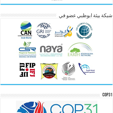
شبكة بيئة ابوظبي عضو في
COP31