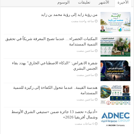
الأخيرة
الأشهر
تعليقات
الوسوم
من رؤية زايد إلى رؤية محمد بن زايد
‏ساعة واحدة مضت
المكتبات الخضراء… عندما تصبح المعرفة شريكاً في تحقيق
التنمية المستدامة
‏ساعتين مضت
شفرة الانقراض: “الذكاء الاصطناعي الخارق” يهدد بقاء
الجنس البشري
‏ساعتين مضت
هندسة القيمة.. عندما تتحول الكفاءة إلى ركيزة للتنمية
المستدامة
‏ساعتين مضت
«أدنيك» تحصد 13 جائزة ضمن «ستيفي الشرق الأوسط
وشمال أفريقيا 2026»