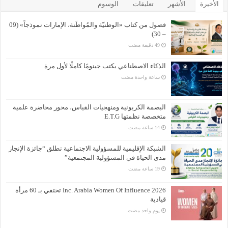
الأخيرة
الأشهر
تعليقات
الوسوم
فصول من كتاب «الوطنيّة والمُواطَنة، الإمارات نموذجاً» (09
– 30)
الذكاء الاصطناعي يكتب جينومًا كاملًا لأول مرة
‏ساعة واحدة مضت
البصمة الكربونية ومنهجيات القياس، محور محاضرة علمية
متخصصة نظمتها E.T.G
الشبكة الإقليمية للمسؤولية الاجتماعية تطلق “جائزة الإنجاز
مدى الحياة في المسؤولية المجتمعية”
Inc. Arabia Women Of Influence 2026 تحتفي بـ 60 مرأة
قيادية
‏يوم واحد مضت