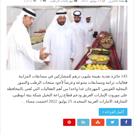
هيئة التحرير
25 يوليو، 2022
مهرجانات الرطب
0
1,572
145 جائزة نقدية بقيمة مليون درهم للمشاركين في مسابقات المزاينة
فعاليات تراثية ومسابقات متنوعة وعرضاً لأجود منتجات الرطب والتمور
المحلية العويس: المهرجان غدا واحدا من أهم الفعاليات التي تُعنى بالمحافظة
على موروث الإمارات العريق ودعم قطاع زراعة النخيل شبكة بيئة ابوظبي،
الشارقة، الامارات العربية المتحدة، 25 يوليو، 2022 اختتمت مساء …
أكمل القراءة »