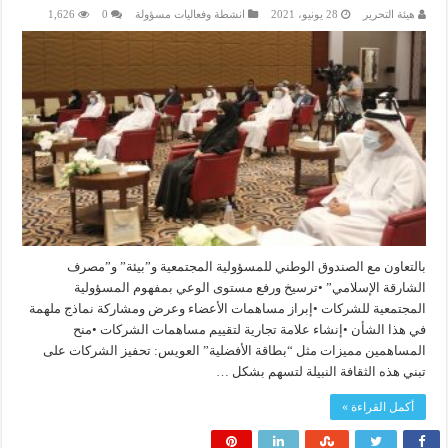
هيئة التحرير
28 يونيو، 2021
انشطة وفعاليات مسؤولة
0
1,626
بالتعاون مع الصندوق الوطني للمسؤولية المجتمعية و”بيئة” و”مصرف
الشارقة الإسلامي” •ترسيخ ورفع مستوى الوعي بمفهوم المسؤولية
المجتمعية للشركات •إبراز مساهمات الأعضاء وعرض ومشاركة نماذج ملهمة
في هذا الشأن •إنشاء علامة تجارية لتقييم مساهمات الشركات •منح
المساهمين مميزات مثل “بطاقة الأفضلية” العويس: تحفيز الشركات على
تبني هذه الثقافة النبيلة لتسهم بشكل …
أكمل القراءة »