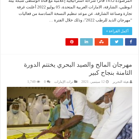
المرصودة لـ145 فائزاً شراكة استراتيجية إعلامية مع قناة الوسطى شبكة بيئة
ابوظبي، الشارقة، الامارات العربية المتحدة، 05 يوليو 2022 أعلنت غرفة
تجارة وصناعة الشارقة، عن موعد تنظيم النسخة السادسة من فعاليات
“مهرجان الذيد للرطب 2022″، وذلك خلال الفترة …
أكمل القراءة »
مهرجان المالح والصيد البحري يختتم الدورة
الثامنة بنجاح كبير
هيئة التحرير
12 سبتمبر، 2021
تراث الإمارات
0
1,749