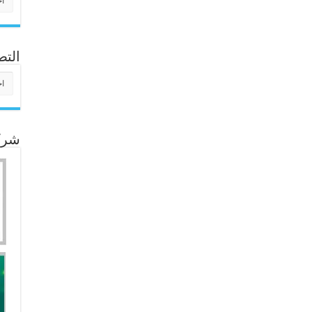
التص
التص
شركا