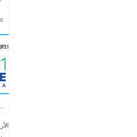
OP31
الأ
الأر