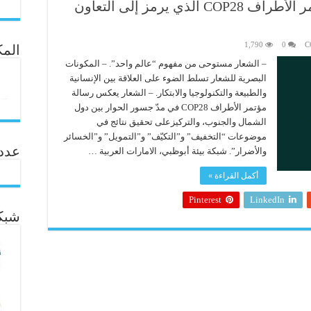
عبدالله بن زايد يطلق شعار مؤتمر الأطراف COP28 الذي يرمز إلى التعاون
1,790
0
المك
– الشعار مستوحى من مفهوم “عالم واحد”. – المكونات
البصرية للشعار تسلط الضوء على العلاقة بين الإنسانية
والطبيعة والتكنولوجيا والابتكار. – الشعار يعكس رسالة
مؤتمر الأطراف COP28 في مدّ جسور الحوار بين دول
الشمال والجنوب، والتركيزعلى تحقيق نتائج في
موضوعات “التخفيف” و”التكيّف” و”التمويل” و”الخسائر
عدد ال
والأضرار”. شبكة بيئة أبوظبي، الامارات العربية …
أكمل القراءة »
Pinterest
LinkedIn
شبكة