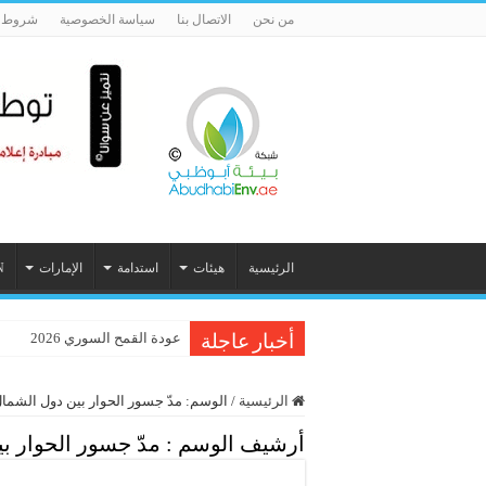
من نحن
الاتصال بنا
سياسة الخصوصية
شروط ا
الرئيسية
هيئات
استدامة
الإمارات
N
عودة القمح السوري 2026
أخبار عاجلة
الرئيسية
/
الوسم:
مدّ جسور الحوار بين دول الشما
أرشيف الوسم :
مدّ جسور الحوار ب