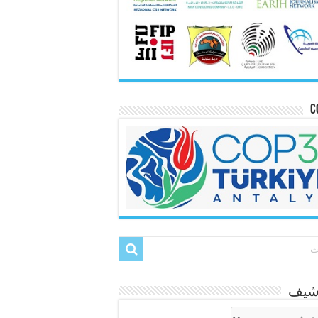
C
رشيف
شيف