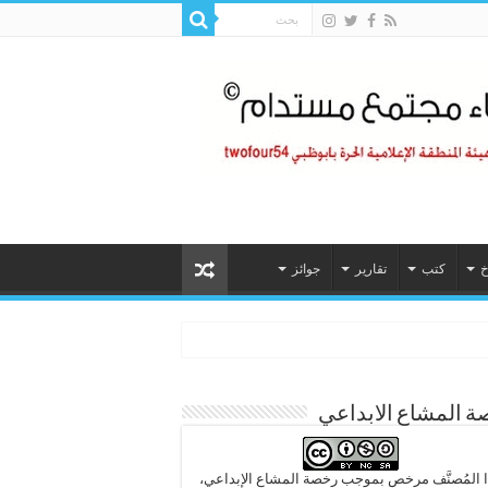
خ
كتب
تقارير
جوائز
 المشاع الابداعي
 المُصنَّف مرخص بموجب رخصة المشاع الإبداعي،