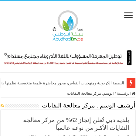
البصمة الكربونية ومنهجيات القياس، محور محاضرة علمية متخصصة نظمتها E.T.G
الشبكة الإقليمية للمسؤولية الاجتماعية تطلق “جائزة الإنجاز مدى الحياة في ال
الرئيسية
/
الوسم:
مركز معالجة النفايات
أرشيف الوسم :
مركز معالجة النفايات
بلدية دبي تُعلن إنجاز 62% من مركز معالجة
النفايات الأكبر من نوعه عالمياً