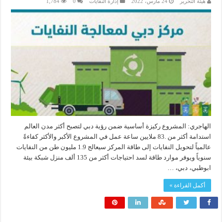
هيئة التحرير
24 مارس، 2022
إدارة النفايات
0
1,784
الهاجري: المشروع ركيزة أساسية ضمن رؤية دبي لتصبح أكثر مدن العالم
استدامة أكثر من .83 ملايين ساعة عمل في المشروع الأكبر والأكثر كفاءةً
عالمياً لتحويل النفايات إلى طاقة المركز سيعالج 1.9 مليون طن من النفايات
سنوياً ويوفر موارد طاقة لسد احتياجات أكثر من 135 ألف منزل شبكة بيئة
ابوظبي، دبي، …
أكمل القراءة »