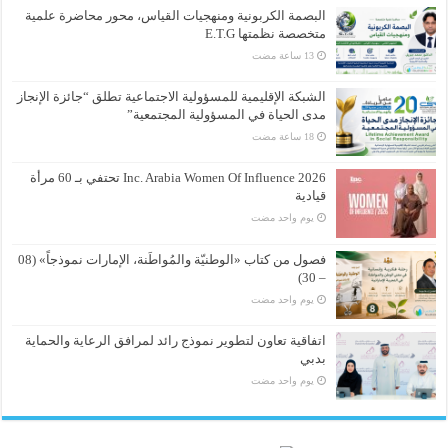
البصمة الكربونية ومنهجيات القياس، محور محاضرة علمية
متخصصة نظمتها E.T.G
الشبكة الإقليمية للمسؤولية الاجتماعية تطلق “جائزة الإنجاز
مدى الحياة في المسؤولية المجتمعية”
Inc. Arabia Women Of Influence 2026 تحتفي بـ 60 مرأة
قيادية
‏يوم واحد مضت
فصول من كتاب «الوطنيّة والمُواطَنة، الإمارات نموذجاً» (08
– 30)
‏يوم واحد مضت
اتفاقية تعاون لتطوير نموذج رائد لمرافق الرعاية والحماية
بدبي
‏يوم واحد مضت