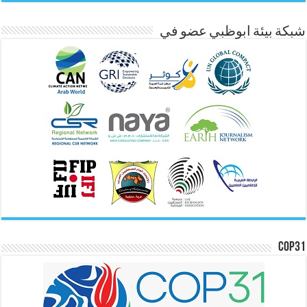
شبكة بيئة ابوظبي عضو في
COP31