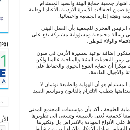
هار جمعية حماية البيئة والصيد المستدام
ة ضمن احتفالات الأسرة الأردنية بالأعياد الوطنية
عة وهيئة إدارة الجمعية واعضائها.
 الرئيس الفخري للجمعية بأن العمل البيئي
هي رسالة مجتمعية ومسؤولية مشتركة تقع على
تماء والولاء للوطن.
OP31
تكون إضافة نوعية لمسيرة الأردن في صون
ي زمن التحديات البيئية والمناخية عالميا ولكن
ك مبكرا أن حماية التنوع الحيوي والحفاظ على
 والاجيال القادمة.
لمستدام هو أن الهواية والطبيعة توئمان لا
دامتها يتطلب الالتزام بالقانون ومواسم الصيد
ماية الطبيعة ، أكد بأن مؤسسات المجتمع المدني
تنا كجمعية تُعنى بالطبيعة وتسعى الى تطويرها
الأ
على الأنواع المهددة بالانقراض بل وتكثيرها
الأر
للتشاور وتبادل الأفكار والآراء التي من شأنها