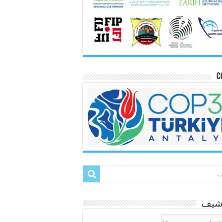
C
رشيف
شيف