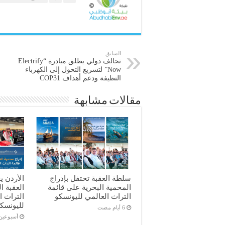
السابق
تحالف دولي يطلق مبادرة “Electrify
Now” لتسريع التحول إلى الكهرباء
النظيفة ودعم أهداف COP31
مقالات مشابهة
سلطة العقبة تحتفل بإدراج
الأردن ي
المحمية البحرية على قائمة
العقبة ا
التراث العالمي لليونسكو
التراث ا
لليونسك
‏أسبوعي