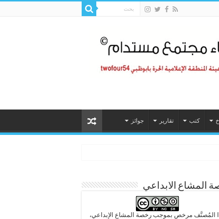
خ
كتب
تقارير
جوائز
 المشاع الابداعي
 المُصنَّف مرخص بموجب رخصة المشاع الإبداعي،