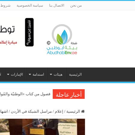
من نحن
الاتصال بنا
سياسة الخصوصية
شروط ا
الرئيسية
هيئات
استدامة
الإمارات
N
لماذا أصبح المهندس قائداً للتنمية الم
فصول من كتاب «الوطنيّة والمُواطَنة، 
أخبار عاجلة
الرئيسية
/
إعلام
/
مراسل الشبكة في الأردن
/
اشهار