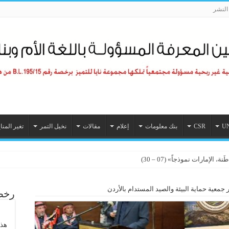
لنشر
U
CSR
بنك معلومات
إعلام
مقالات
نخيل التمر
تغير المنا
ستدامة؟ (01 – 07)
الإمارات نموذجاً» (07 – 30)
 جمعية حماية البيئة والصيد المستدام بالأردن
رخصة
هذا