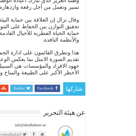
وطننا العزيز الذي نبارك اعياده الوطن
نسير ونعمل من أجل رفعة وازدهاره ه
وقال نزال إن العلاقة بين حماية البي
تحقيق التوازن بين الحفاظ على التنو
حماية الحياة الفطرية للأجيال القادم
والأنظمة النافذة.
هذا وتطرق القائمون على ادارة الجم
تقديم الصورة الامثل بما يعكس الوع
جهود الافراد والمؤسسات هي السبيل ا
الأخطر الأكبر على الطبيعة والمناخ وا
Twitter
Facebook
شاركها
عن هيئة التحرير
info@abudhabienv.ae
@https://twitter.com/envabudhabi