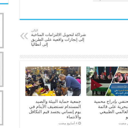
التالي
شراكة لتحويل الالتزامات المناخية
إلى إنجازات واقعية على الطريق
إلى أنطاليا
حتفي بإدراج محمية
جمعية حماية البيئة والصيد
لبحرية على قائمة
المستدام تستضيف الأيتام في
لعالمي الطبيعي
يوم إنساني يجسد قيم التكافل
و
والانتماء
ن مضت