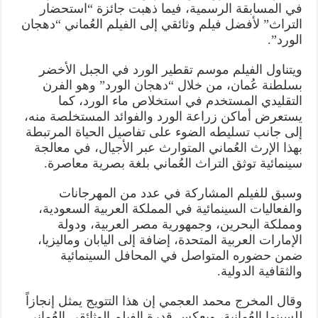
في المسابقة الرسمية، فيما ذهبت جائزة “استحضار
التراث” لأفضل فيلم وثائقي إلى الفيلم العُماني “دهجان
الورد”.
ويتناول الفيلم موسم تقطير الورد في الجبل الأخضر
بسلطنة عُمان، من خلال “دهجان الورد” وهو الفرن
التقليدي المستخدم في استخلاص ماء الورد، كما
يستعرض أماكن زراعة الورد والفوائد المستخلصة منه،
إلى جانب تسليطه الضوء على تفاصيل الحياة المرتبطة
بهذا الإرث العُماني المتوارث عبر الأجيال، في معالجة
سينمائية توثق التراث العُماني بلغة بصرية معاصرة.
وسبق للفيلم المشاركة في عدد من المهرجانات
والفعاليات السينمائية في المملكة العربية السعودية،
ومملكة البحرين، وجمهورية مصر العربية، ودولة
الإمارات العربية المتحدة، إضافة إلى اليابان وماليزيا،
ضمن حضوره المتواصل في المحافل السينمائية
والثقافية الدولية.
وقال المخرج محمد العجمي إن هذا التتويج يمثل إنجازاً
للسينما العُمانية، ويعكس قدرة الفيلم الوثائقي العُماني