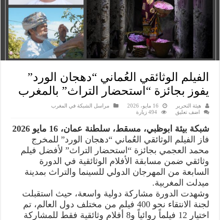
الفيلم الوثائقي العُماني “دهجان الورد”
يفوز بجائزة “استحضار التراث” بالمغرب
هيئة التحرير
16 مايو، 2026
مراسل الشبكة في المغرب
اضف تعليق
494 زيارة
شبكة بيئة ابوظبي، مسقط، سلطنة عمان، 16 مايو 2026
فاز الفيلم الوثائقي العُماني “دهجان الورد” للمخرج
محمد العجمي بجائزة “استحضار التراث” لأفضل فيلم
وثائقي ضمن مسابقة الأفلام الوثائقية في الدورة
السابعة من المهرجان الدولي للسينما والتراث بمدينة
ميدلت المغربية.
وشهدت الدورة مشاركة دولية واسعة، حيث استقبلت
لجنة الانتقاء نحو 400 فيلم من مختلف دول العالم، تم
اختيار 12 فيلماً روائياً و8 أفلام وثائقية فقط للمشاركة