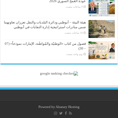
عودة القمح السوري 2026
هيئة البيئة – أبوظبي ودائرة البلديات والنقل تعززان تعاونهما
ضمن مبادرات استراتيجية إدارة النفايات في أبوظبي
فصول من كتاب «الوطنيّة والمُواطَنة، الإمارات نموذجاً» (07
– 30)
‏يوم واحد مضت
Powered by
Alsatary Hosting