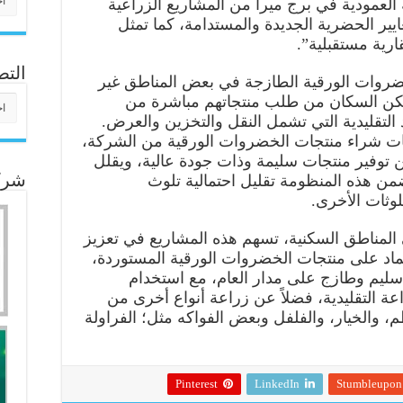
العمودية في برج ميرا من المشاريع الزراعية
عايير الحضرية الجديدة والمستدامة، كما تمثل
رية مستقبلية”.
التص
ضروات الورقية الطازجة في بعض المناطق غير
التص
تمكن السكان من طلب منتجاتهم مباشرة من
التقليدية التي تشمل النقل والتخزين والعرض.
بات شراء منتجات الخضروات الورقية من الشركة،
توفير منتجات سليمة وذات جودة عالية، ويقلل
ضمن هذه المنظومة تقليل احتمالية تلوث
شركا
وثات الأخرى.
المناطق السكنية، تسهم هذه المشاريع في تعزيز
عتماد على منتجات الخضروات الورقية المستوردة،
 سليم وطازج على مدار العام، مع استخدام
عة التقليدية، فضلاً عن زراعة أنواع أخرى من
 والخيار، والفلفل وبعض الفواكه مثل؛ الفراولة
Pinterest
LinkedIn
Stumbleupon