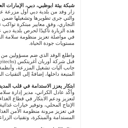
شبكة بيئة ابوظبي، دبي، الإمارات العربية المتح
زار وفد من بلدية دبي أول مزرعة عم
والتي جرى تطويرها وتشغيلها ضمن بر
التجاري، وفق معايير مبتكرة تواكب ت
هذه الزيارة تأكيدًا لحرص بلدية دبي ع
في مواصلة تعزيز منظومة سلامة الغذ
مستويات جودة الحياة.
واطلع الوفد الذي ضم مسؤولين من إد
جانب آليات تشغيل المزرعة، وأنظمة ال
المتبعة داخلها، إضافةً إلى التقنيات ا
ابتكار يعزز الاستدامة في قلب المدين
وأكّد عادل الكراني، مدير إدارة سلام
لتعزيز ودعم الابتكار في قطاع الغذا
الإنتاج المحلي، وتوفير خيارات غذائ
في تعزيز مرونة منظومة الأمن الغذائي
المستدامة والمبتكرة، وتقنيات الزراع