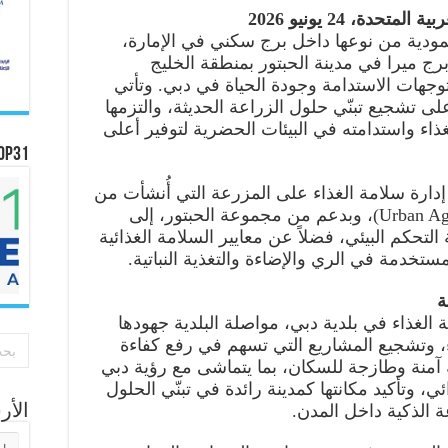
دة، 24 يونيو 2026
ودية من نوعها داخل برج سكني في الإمارة،
ج ميرا في مدينة الحبتور بمنطقة الخليج
وجهات الاستدامة وجودة الحياة في دبي. وتأتي
لى تشجيع تبنّي حلول الزراعة الحديثة، والتزمها
اء واستدامته في البيئات الحضرية لتوفير أعلى
OP31
ارة سلامة الغذاء على المزرعة التي أُنشأت من
قبل شركة أوربان أغريتكس (Urban Agritechs)، وبدعم من مجموعة الحبتور، إلى
تحكم البيئي، فضلاً عن معايير السلامة الغذائية
لمستخدمة في الري والإضاءة والتغذية النباتية.
ة
ة الغذاء في بلدية دبي، مواصلة البلدية جهودها
ء، وتشجيع المشاريع التي تسهم في رفع كفاءة
ية آمنة وطازجة للسكان، بما يتماشى مع رؤية دبي
، وتأكيد مكانتها كمدينة رائدة في تبنّي الحلول
ة الذكية داخل المدن.
الأ
الأر