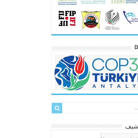
C
رشيف
شيف