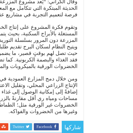
وقال الكراني: “يُعد مشروع المزرعة 
الحديثة المبتكرة التي تتكامل مع الم
فرصة لتعميم التجربة في مشاريع عقا
وتقوم فكرة المشروع على إنتاج الخ
المستغلة بالأبراج السكنية، بحيث ي
المزرعة دون المرور بسلسلة التوريد 
ويتيح النظام لسكان البرج تقديم طل
حيث تصل لهم بوقتٍ قصير، ما يضمن 
فقد الغذاء والبصمة الكربونية. كما ت
الخضروات الورقية بالميكروبات والمل
ومن خلال دمج المزارع العمودية في 
الإنتاج الزراعي المحلي، وتقليل الا
إضافةً إلى إمكانية الوصول إلى غذاء
مساحات ومياه ري أقل مقارنةً بالزرا
الخضروات غير الورقية مثل؛ الطماطم،
وغيرها من الخضروات والفواكه.
Twitter
Facebook
شاركها