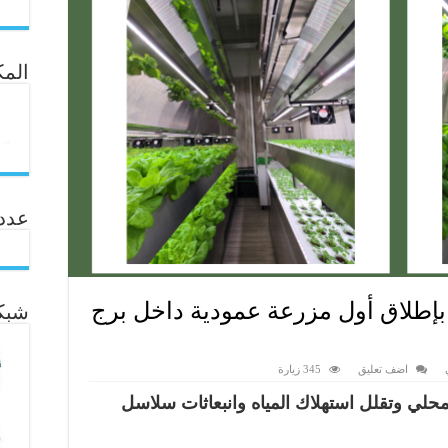
المك
عدد ال
بإطلاق أول مزرعة عمودية داخل برج
شبكة
اضف تعليق
345 زيارة
لمحلي وتقلل استهلاك المياه وانبعاثات سلاسل