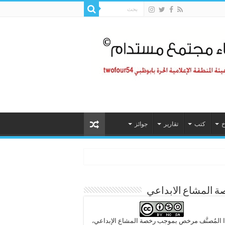
خ
كتب
تقارير
جوائز
 المشاع الابداعي
 المُصنَّف مرخص بموجب رخصة المشاع الإبداعي،