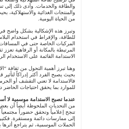
والطاقة والخدمات. وأدى ذلك إلى تش
والمنتجات الغذائية والاستهلاكية، بح
من الحياة اليومية.
وتبرز هذه الإشكالية بشكل واضح في 
للطاقة، والإفراط في استخدام البلاست
المركبات الخاصة حتى في المسافات ا
المرتبطة بالمكانة أو الرفاهية تعزز 
الاستدامة القائمة على الاستخدام الر
وهنا تبرز أهمية التحول من ثقافة “ال
بحيث يصبح الفرد أكثر إدراكاً لتأثير ق
فالاستدامة لا تعني التقشف أو الحرم
للموارد بما يحقق احتياجات الحاضر دو
عندما تصبح الاستدامة موسمية لا أس
من التحديات الملحوظة أيضاً أن بعض ا
تنجح إعلامياً وتحقق حضوراً مجتمعياً 
إلى ممارسات دائمة ومستقرة. فكثير من
الحملات الموسمية، ثم يتراجع أثرها بم