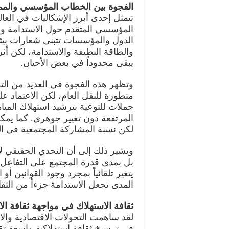
الفجوة بين الخطاب المؤسسي والمم
تتمثل إحدى أبرز الإشكاليات في الع
المؤسسي المتقدم حول الاستدامة وبين
الدول والمؤسسات تتبنى شعارات بيئي
والطاقة النظيفة والاستدامة، لكن أ
يبقى محدوداً في بعض الأحيان.
وتظهر هذه الفجوة في العديد من التفا
متطورة للنقل العام، لكن الاعتماد ع
حملات للتوعية بترشيد استهلاك المياه
المرتفعة دون تغيير جوهري. كما يمكن 
لكن نسبة المشاركة المجتمعية في ا
ويشير ذلك إلى أن التحدي الحقيقي لا ي
بل بمدى قدرة المجتمع على التفاعل م
يتغير تلقائياً بمجرد وجود القوانين أو
المدى تجعل الاستدامة جزءاً من الثقا
ثقافة الاستهلاك في مواجهة ثقافة ال
لقد ساهمت التحولات الاقتصادية والا
في ترسيخ ثقافة استهلاكية واسعة تق