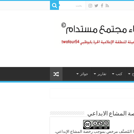
خ
كتب
تقارير
جوائز
 المشاع الابداعي
 المُصنَّف مرخص بموجب رخصة المشاع الإبداعي،