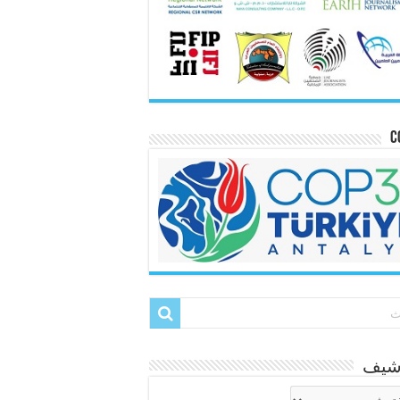
C
رشيف
شيف