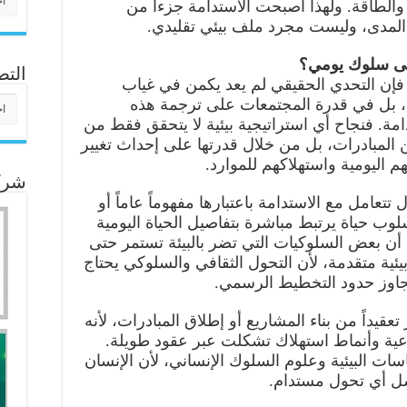
 والطاقة. ولهذا أصبحت الاستدامة جزءاً من
 المدى، وليست مجرد ملف بيئي تقليدي.
 إلى سلوك يومي؟
التص
فإن التحدي الحقيقي لم يعد يكمن في غياب
التص
، بل في قدرة المجتمعات على ترجمة هذه
ة. فنجاح أي استراتيجية بيئية لا يتحقق فقط من
 المبادرات، بل من خلال قدرتها على إحداث تغيير
 اليومية واستهلاكهم للموارد.
شركا
تتعامل مع الاستدامة باعتبارها مفهوماً عاماً أو
وب حياة يرتبط مباشرة بتفاصيل الحياة اليومية
 أن بعض السلوكيات التي تضر بالبيئة تستمر حتى
ئية متقدمة، لأن التحول الثقافي والسلوكي يحتاج
جاوز حدود التخطيط الرسمي.
عقيداً من بناء المشاريع أو إطلاق المبادرات، لأنه
عية وأنماط استهلاك تشكلت عبر عقود طويلة.
سات البيئية وعلوم السلوك الإنساني، لأن الإنسان
شل أي تحول مستدام.