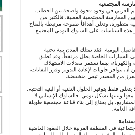
ارسة المجتمعية
الم العربي في وجود فجوة واضحة بين الخطاب
 الممارسة المجتمعية الفعلية. فالكثير من
ة متطورة، وتعلن أهدافاً طموحة مرتبطة بالمناخ
ثر هذه السياسات على السلوك اليومي للمجتمع
صيل اليومية. فقد تمتلك المدن بنية تحتية
لى السيارات الخاصة يظل مرتفعاً. وقد تُطلق
 والكهرباء، بينما تستمر معدلات الاستهلاك
أن تتوافر حاويات لإعادة التدوير وفرز النفايات،
لفرز من المصدر تبقى منخفضة.
تعلق فقط بتوفير الحلول التقنية أو البنية التحتية،
عها وتبنيها بشكل يومي. فالسلوك الإنساني لا
 المشاريع، بل يحتاج إلى بناء قناعة مجتمعية طويلة
فة العامة.
استدامة
جتماعية في المنطقة العربية خلال العقود الماضية
وم على الوفرة وسهولة الوصول إلى الموارد