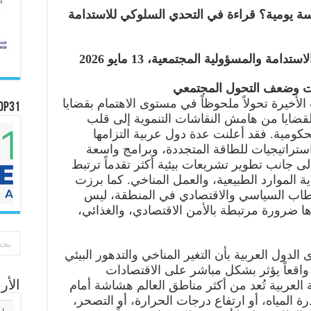
سة يومية؟ قراءة في التحدي السلوكي للاستدامة
استدامة والمسؤولية المجتمعية، 13 مايو 2026
سات وضعف التحول المجتمعي
لأخيرة تحولاً ملحوظاً في مستوى الاهتمام بقضايا
OP31
القضايا من هامش النقاشات التنموية إلى قلب
حكومية. فقد أعلنت عدة دول عربية التزامها
ستراتيجيات للطاقة المتجددة، وبرامج واسعة
ى جانب تطوير تشريعات بيئية أكثر تقدماً ترتبط
ية الموارد الطبيعية، والعمل المناخي. كما برزت
لخطاب السياسي والاقتصادي في المنطقة، ليس
رها ضرورة مرتبطة بالأمن الاقتصادي، والغذائي،
 الدول العربية بأن التغير المناخي والتدهور البيئي
 واقعاً يؤثر بشكل مباشر على الاقتصادات
 العربية تُعد من أكثر مناطق العالم هشاشة أمام
الأ
ة المياه، أو ارتفاع درجات الحرارة، أو التصحر،
الأر