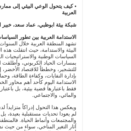
• كيف يتحول الوعي البيئي إلى ممار
العربية
شبكة بيئة ابوظبي، عماد سعد،
خبير ال
الاستدامة العربية بين تطور السيا
تشهد المنطقة العربية خلال السنوات ا
البيئة والاستدامة، حيث انتقلت هذه 
السياسات الوطنية والاستراتيجيات ال
بمسارات الحياد الكربوني، وأطلقت ا
للتشجير، وخططاً للاقتصاد الأخضر، إل
بإدارة النفايات، وكفاءة الطاقة، وحما
الاستدامة اليوم كأحد أهم محاور ا
فقط باعتبارها قضية بيئية، بل باعتبا
والمائي، والاجتماعي.
ويعكس هذا التحول إدراكاً متزايداً لدى
لم يعودا تحديات مستقبلية بعيدة، بل
والمجتمعات وأنماط الحياة. فالمنطقة
آثار التغير المناخي، سواء من حيث ندر