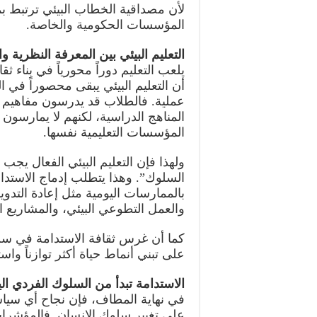
لأن مصداقية الخطاب البيئي ترتبط ب
المؤسسات الحكومية والخاصة.
التعليم البيئي بين المعرفة النظرية و
يلعب التعليم دوراً محورياً في بناء ث
أن التعليم البيئي يبقى محصوراً في 
عملية. فالطلاب قد يدرسون مفاهيم الت
المناهج الدراسية، لكنهم لا يمارسون ه
المؤسسات التعليمية نفسها.
ولهذا فإن التعليم البيئي الفعال يجب
السلوك”. وهذا يتطلب إدماج الاستدا
بالممارسات اليومية مثل إعادة التدوي
والعمل التطوعي البيئي، والمشاريع ا
كما أن غرس ثقافة الاستدامة في سن 
على تبني أنماط حياة أكثر توازناً وا
الاستدامة تبدأ من السلوك الفردي ال
في نهاية المطاف، فإن نجاح أي سياسة
على تغيير سلوك الإنسان. فالمؤشرات