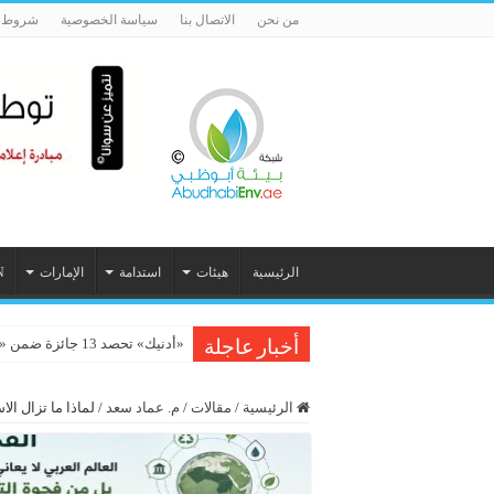
من نحن
الاتصال بنا
سياسة الخصوصية
شروط ا
الرئيسية
هيئات
استدامة
الإمارات
N
«أدنيك» تحصد 13 جائزة ضمن «ستيفي الشرق الأوسط وشمال أفريقيا 2026»
الشباب والعمل المناخي بالمغرب:
أخبار عاجلة
الرئيسية
/
مقالات
/
م. عماد سعد
/
لماذا ما تزال ال