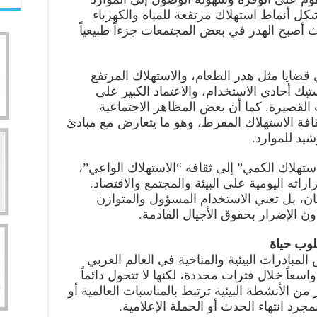
كل أنماط استهلاك مرتفعة للمياه والكهرباء
يث أصبح الهدر في بعض المجتمعات جزءاً طبيعياً
قضايا مثل هدر الطعام، والاستهلاك المرتفع
يك أحادي الاستخدام، والاعتماد الكبير على
لقصيرة. كما أن بعض المظاهر الاجتماعية
ثقافة الاستهلاك المفرط، وهو ما يتعارض مع مبادئ
شيد للموارد.
استهلاك الكمي” إلى ثقافة “الاستهلاك الواعي”،
راراته اليومية على البيئة والمجتمع والاقتصاد.
ان، بل تعني الاستخدام المسؤول والمتوازن
ن الإضرار بحقوق الأجيال القادمة.
لوب حياة
لمبادرات البيئية والمناخية في العالم العربي
واسعاً خلال فترات محددة، لكنها لا تتحول دائماً
 الأنشطة البيئية ترتبط بالمناسبات العالمية أو
جرد انتهاء الحدث أو الحملة الإعلامية.