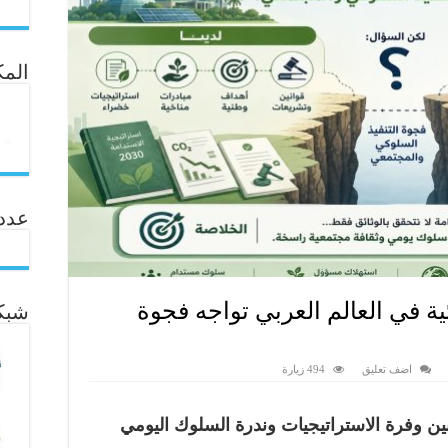
المك
عدد ال
يئية في العالم العربي تواجه فجوة
شبكة
اضف تعليق
494 زيارة
بين وفرة الاستراتيجيات وندرة السلوك اليومي