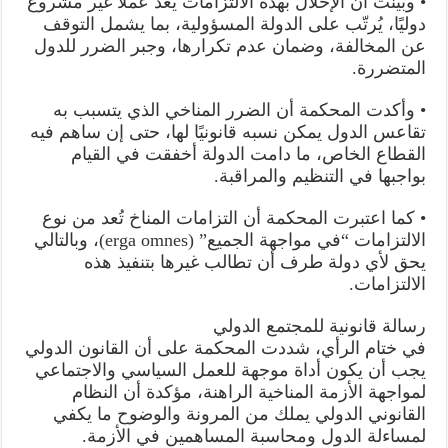
• وبيّنت أن الإخلال بهذه الالتزامات يُعد عملاً غير مشروع
دوليًا، يُرتّب على الدولة المسؤولية، بما يشمل التوقف
عن المخالفة، وضمان عدم تكرارها، وجبر الضرر للدول
المتضررة.
• وأكدت المحكمة أن الضرر المناخي الذي يتسبب به
تقاعس الدول يمكن نسبه قانونيًا لها، حتى إن ساهم فيه
القطاع الخاص، ما دامت الدولة أخفقت في القيام
بواجبها في التنظيم والمراقبة.
• كما اعتبرت المحكمة أن التزامات المناخ تُعد من نوع
الالتزامات “في مواجهة الجميع” (erga omnes)، وبالتالي
يحق لأي دولة طرف أن تطالب غيرها بتنفيذ هذه
الالتزامات.
رسالة قانونية للمجتمع الدولي
في ختام الرأي، شددت المحكمة على أن القانون الدولي
يجب أن يكون أداة موجهة للعمل السياسي والاجتماعي
لمواجهة الأزمة المناخية الراهنة، مؤكدة أن النظام
القانوني الدولي يملك من المرونة والوضوح ما يكفي
لمساءلة الدول ومحاسبة المساهمين في الأزمة.