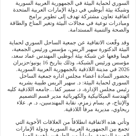
السوري لحماية البيئة في الجمهورية العربية السورية
وشبكة بيئة أبوظبي في دولة الإمارات العربية المتحدة
اتفاقية تعاون مشتركة تهدف إلى تطوير برامج
ومبادرات نوعية في مجالات البيئة وتغير المناخ والطاقة
والصحة والتنمية المستدامة.
وقد وقّعت الاتفاقية عن جمعية الساحل السوري لحماية
البيئة الدكتورة سهير الريس، مؤسس ورئيس الجمعية،
فيما وقعها عن شبكة بيئة أبوظبي المهندس عماد سعد،
مؤسس ورئيس الشبكة، وذلك بتاريخ 16 يونيو/حزيران
2026 في مدينة اللاذقية بالجمهورية العربية السورية.
بحضور السادة أعضاء مجلس اداره جمعية الساحل
السوري لحماية البيئة: د. سهير الريس طبيبة بشريه
رئيس مجلس الإدارة، د. سمير كفا…جامعه اللاذقية كليه
الهندسة الميكانيكية والكهربائية مدير قسم التصميم
والإنتاج، م. بسام زمزم، نقابة المهندسين، د. م. علاء
ريحاوي، مديرية مرفأ اللاذقية.
وتأتي هذه الاتفاقية انطلاقاً من العلاقات الأخوية التي
تجمع بين الجمهورية العربية السورية ودولة الإمارات
العربية المتحدة، وإيماناً من الطرفين بأهمية العمل