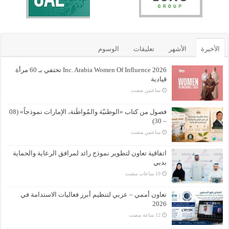
الأخيرة
الأشهر
تعليقات
الوسوم
Inc. Arabia Women Of Influence 2026 تحتفي بـ 60 مرأة
قيادية
‏ساعتين مضت
فصول من كتاب «الوطنيّة والمُواطَنة، الإمارات نموذجاً» (08
– 30)
‏ساعتين مضت
اتفاقية تعاون لتطوير نموذج رائد لمرافق الرعاية والحماية
بدبي
تعاون أممي – عربي لتنظيم أبرز فعاليات الاستدامة في
2026