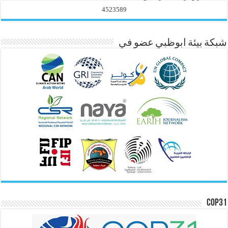
4523589
شبكة بيئة ابوظبي عضو في
COP31