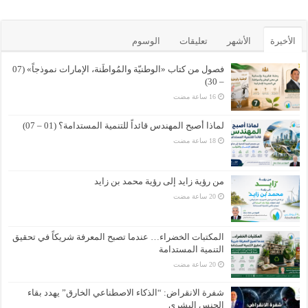
الأخيرة
الأشهر
تعليقات
الوسوم
فصول من كتاب «الوطنيّة والمُواطَنة، الإمارات نموذجاً» (07
– 30)
لماذا أصبح المهندس قائداً للتنمية المستدامة؟ (01 – 07)
من رؤية زايد إلى رؤية محمد بن زايد
المكتبات الخضراء… عندما تصبح المعرفة شريكاً في تحقيق
التنمية المستدامة
شفرة الانقراض: “الذكاء الاصطناعي الخارق” يهدد بقاء
الجنس البشري