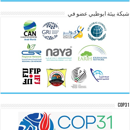
شبكة بيئة ابوظبي عضو في
COP31