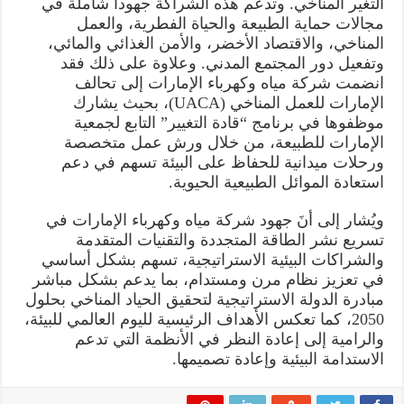
التغير المناخي. وتدعم هذه الشراكة جهوداً شاملة في
مجالات حماية الطبيعة والحياة الفطرية، والعمل
المناخي، والاقتصاد الأخضر، والأمن الغذائي والمائي،
وتفعيل دور المجتمع المدني. وعلاوة على ذلك فقد
انضمت شركة مياه وكهرباء الإمارات إلى تحالف
الإمارات للعمل المناخي (UACA)، بحيث يشارك
موظفوها في برنامج “قادة التغيير” التابع لجمعية
الإمارات للطبيعة، من خلال ورش عمل متخصصة
ورحلات ميدانية للحفاظ على البيئة تسهم في دعم
استعادة الموائل الطبيعية الحيوية.
ويُشار إلى أنَ جهود شركة مياه وكهرباء الإمارات في
تسريع نشر الطاقة المتجددة والتقنيات المتقدمة
والشراكات البيئية الاستراتيجية، تسهم بشكل أساسي
في تعزيز نظام مرن ومستدام، بما يدعم بشكل مباشر
مبادرة الدولة الاستراتيجية لتحقيق الحياد المناخي بحلول
2050، كما تعكس الأهداف الرئيسية لليوم العالمي للبيئة،
والرامية إلى إعادة النظر في الأنظمة التي تدعم
الاستدامة البيئية وإعادة تصميمها.