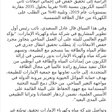
الرامية إلى تحقيق خفض في إجمالي انبعاثات ثاني
أكسيد الكربون بنسبة 46% تقريبا بحلول 2035 مقارنة
بمستويات عام 2019، وتلبية 40% من الطلب على
الكهرباء من خلال الطاقة الشمسية.
وفي هذا السياق قال عادل السعيدي، نائب رئيس أول
تطوير المشاريع في شركة مياه وكهرباء الإمارات: “يؤكد
اليوم العالمي للبيئة على أن العمل المناخي يتجاوز مجرد
خفض الانبعاثات، إذ يتطلب تحقيق انتقال جذري في
نظام المياه والطاقة بما ينسجم مع الطبيعة، وتسهم
شركة مياه وكهرباء الإمارات بدور رئيسي في إزالة
الكربون من إمدادات المياه والطاقة في أبوظبي من
خلال تنفيذ مشاريع رائدة عالمياً في مجال الطاقة
المتجددة، إلى جانب تعاونها مع جمعية الإمارات للطبيعة،
بهدف حماية الموائل الحيوية وتعزيز مرونة الدولة في
مواجهة التغير المناخي. من خلال دمج البنية التحتية
المستدامة مع جهود الحفاظ على البيئة القائمة على
الأسس العلمية، نضمن ازدهار اقتصادنا وتراثنا الطبيعي
على المدى البعيد”.
وتواصل شركة مياه وكهرباء الإمارات تحقيق توسّع غير