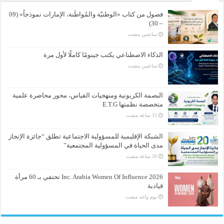
فصول من كتاب «الوطنيّة والمُواطَنة، الإمارات نموذجاً» (09
– 30)
‏ساعتين مضت
الذكاء الاصطناعي يكتب جينومًا كاملًا لأول مرة
‏ساعتين مضت
البصمة الكربونية ومنهجيات القياس، محور محاضرة علمية
متخصصة نظمتها E.T.G
الشبكة الإقليمية للمسؤولية الاجتماعية تطلق “جائزة الإنجاز
مدى الحياة في المسؤولية المجتمعية”
Inc. Arabia Women Of Influence 2026 تحتفي بـ 60 مرأة
قيادية
‏يوم واحد مضت