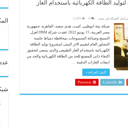
لتوليد الطاقة الكهربائية باستخدام الغاز
راسل الشبكة في مصر
0
1,555
المك
شبكة بيئة ابوظبي، كتبت، هدى سعيد، القاهرة، جمهورية
مصر العربية، 15 يونيو 2022 عقدت شركة DNM لغزل
النسيج وصباغة المنسوجات بمحافظة دمياط جلسة
التشاور العام لتقييم الاثر البيئى لمشروع توليد الطاقة
الكهربائية باستخدام الغاز الطبيعى والذى يسعى لتحقيق
اكتفاء ذاتى للمصنع للحد من الطاقة الكهربائية والحد من
عدد ال
انبعاث الغازات الدفينة …
أكمل القراءة »
Pinterest
LinkedIn
شبكة