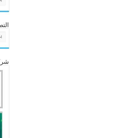
التص
التص
شركا