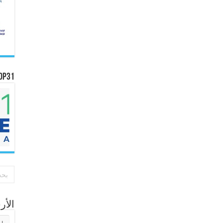
OP31
الأ
الأر