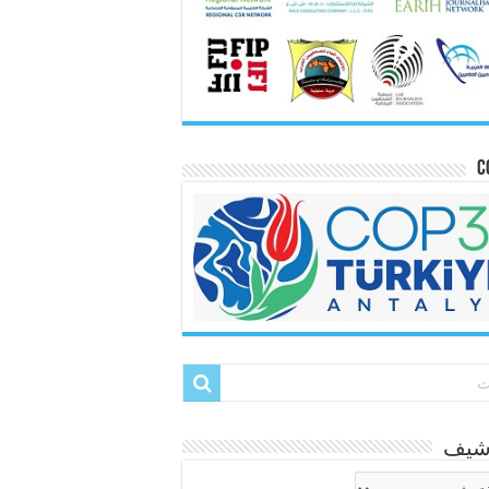
C
رشيف
شيف