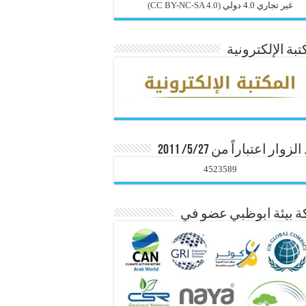
غير تجاري 4.0 دولي
(CC BY-NC-SA 4.0)
تبة الإلكترونية
زوار اعتباراً من 5/27/ 2011
4523589
 بيئة ابوظبي عضو في