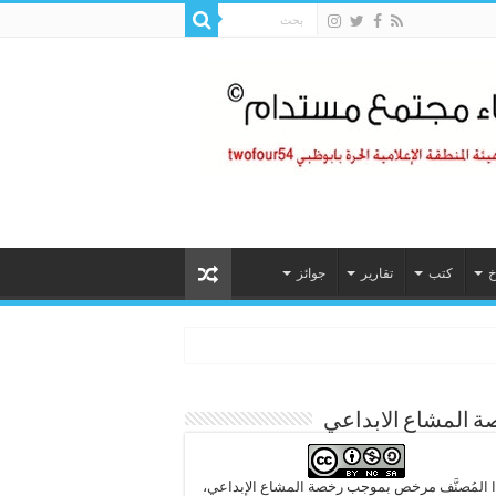
خ
كتب
تقارير
جوائز
 المشاع الابداعي
 المُصنَّف مرخص بموجب رخصة المشاع الإبداعي،