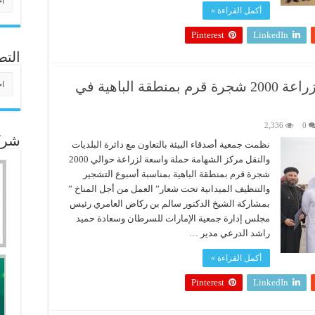
أكمل القراءة »
Pinterest
LinkedIn
التص
التص
جمعية أصدقاء البيئة تنظم حملة زراعة 2000 شجرة قرم بمنطقة الباهية في
2,336
0
شركا
نظمت جمعية أصدقاء البيئة بالتعاون مع دائرة البلديات
والنقل مركز الشهامة حملة واسعة لزراعة حوالي 2000
شجرة قرم بمنطقة الباهية بمناسبة أسبوع التشجير
والتنظيف الميدانية تحت شعار” العمل من أجل المناخ ”
بمشاركة الشيخ الدكتور سالم بن ركاض العامري رئيس
مجلس إدارة جمعية الإمارات للسرطان وسعادة حميد
راشد الدرعي مدير …
أكمل القراءة »
Pinterest
LinkedIn