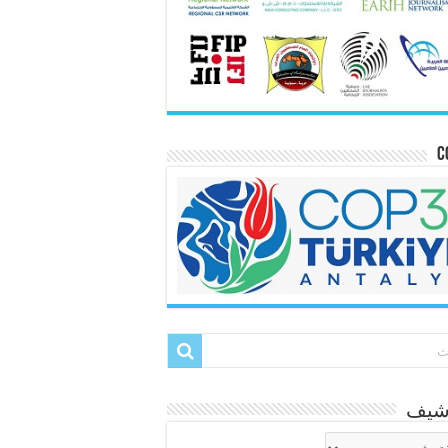
C
رشيف
شيف