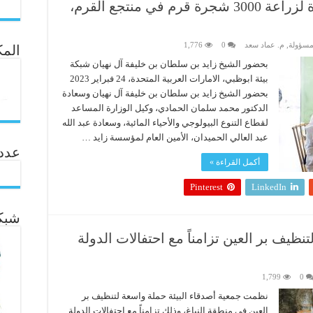
جمعية أصدقاء البيئة تطلق مبادرة لزراعة 3000 شجرة قرم في منتجع القرم،
مسؤولة
,
م. عماد سعد
0
1,776
المك
بحضور الشيخ زايد بن سلطان بن خليفة آل نهيان شبكة
بيئة ابوظبي، الامارات العربية المتحدة، 24 فبراير 2023
بحضور الشيخ زايد بن سلطان بن خليفة آل نهيان وسعادة
الدكتور محمد سلمان الحمادي، وكيل الوزارة المساعد
لقطاع التنوع البيولوجي والأحياء المائية، وسعادة عبد الله
عبد العالي الحميدان، الأمين العام لمؤسسة زايد …
عدد ال
أكمل القراءة »
Pinterest
LinkedIn
شبكة
نظيف بر العين تزامناً مع احتفالات الدولة
1,799
0
نظمت جمعية أصدقاء البيئة حملة واسعة لتنظيف بر
العين في منطقة النباغ، وذلك تزامناً مع احتفالات الدولة