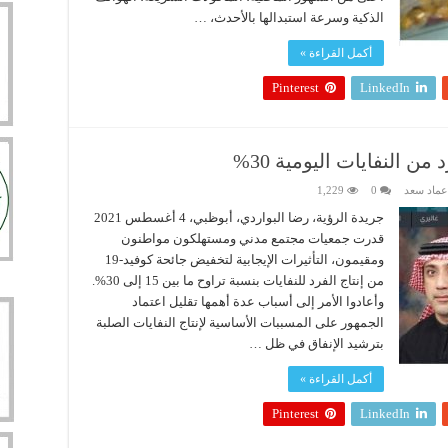
الذكية وسرعة استبدالها بالأحدث، …
أكمل القراءة »
Pinterest
LinkedIn
 النفايات اليومية 30%
عماد سعد
0
1,229
جريدة الرؤية، رضا البواردي، أبوظبي، 4 أغسطس 2021
قدرت جمعيات مجتمع مدني ومستهلكون مواطنون
ومقيمون، التأثيرات الإيجابية لتخفيض جائحة كوفيد-19
من إنتاج الفرد للنفايات بنسبة تراوح ما بين 15 إلى 30%.
وأعادوا الأمر إلى أسباب عدة أهمها تقليل اعتماد
الجمهور على المسببات الأساسية لإنتاج النفايات الصلبة
بترشيد الإنفاق في ظل …
أكمل القراءة »
Pinterest
LinkedIn