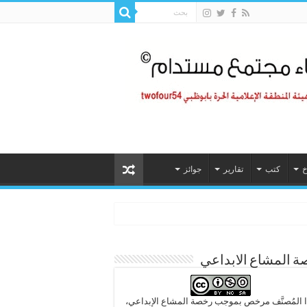
خ
كتب
تقارير
جوائز
 المشاع الابداعي
 المُصنَّف مرخص بموجب رخصة المشاع الإبداعي،