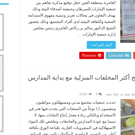
العامرة بمنطقة العين حفل توقيع مذكرة تفاهم بين
جمعية الإمارات للسرطان وجمعية أصدقاء البيئة وذلك
بهدف التعاون في مجالات تعزيز وتنمية مفهوم الاستدامة
الصحية والثقافة البيئية لدى أفراد المجتمع، وذلك بحضور
الشيخ الدكتور سالم بن ركاض العامري رئيس مجلس
إدارة جمعية الإمارات …
أكمل القراءة »
Pinterest
LinkedIn
تنتج أكثر المخلفات المنزلية مع بداية المدارس
ية بيئية
,
م. عماد سعد
0
6,661
حددت جمعيات مجتمع مدني ومستهلكون مواطنون
ومقيمون 12 نوعاً من المنتجات التي يحدث فيها هدر في
الاستخدام وبالتالي زيادة معدل إنتاج النفايات منها، لا
سيما مع عودة المدارس والجامعات. وتتلخص تلك المواد
الاستهلاكية في المشروبات الغازية، طباعة الورق بكثافة
أعلى من الشهور الماضية، المأكولات السريعة، الهواتف