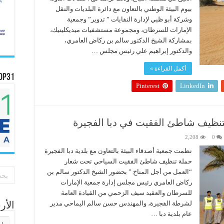
بيوم البيئة الوطني بالتعاون مع دائرة البلديات والنقل
وشركة أبو ظبي لإدارة النفايات ” تدوير” وجمعية
الإمارات للسرطان، ومجموعة مستشفيات ميديكلينيك،
بمشاركة الشيخ الدكتور سالم بن ركاض العامري،
والدكتور إبراهيم علي رئيس مجلس …
أكمل القراءة »
OP31
Pinterest
LinkedIn
نظيف شاطئ الفقيت في دبا الفجيرة
2,208
0
نظمت جمعية أصدقاء البيئة بالتعاون مع بلدية دبا الفجيرة
حملة تنظيف شاطئ الفقيت السياحي تحت شعار
“العمل من أجل المناخ ” بحضور الشيخ الدكتور سالم بن
ركاض العامري رئيس مجلس إدارة جمعية الإمارات
للسرطان والعقيد سيف الزحمي من القيادة العامة
لشرطة الفجيرة، والمهندس حسن سالم اليماحي مدير
الأ
عام بلدية دبا …
الأر