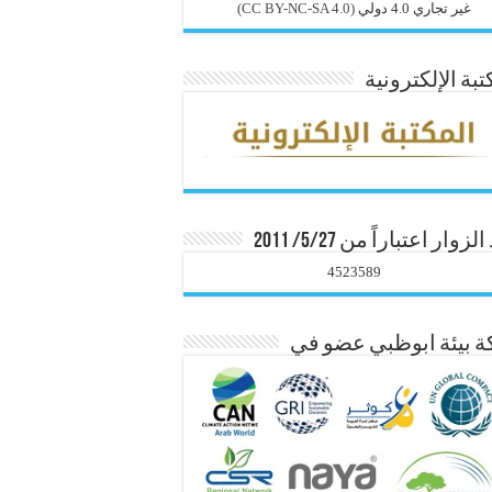
غير تجاري 4.0 دولي
(CC BY-NC-SA 4.0)
تبة الإلكترونية
زوار اعتباراً من 5/27/ 2011
4523589
 بيئة ابوظبي عضو في