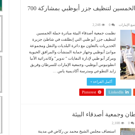
جمعية أصدقاء البيئة تنظم حملة الخمسين لتنظيف جزر أبوظبي بمشاركة 700
مع الإمارات
0
2,248
نظمت جمعية أصدقاء البيئة مبادرة حملة الخمسين
لتنظيف جزر أبو ظبي التي إنطلقت في شاطئ جزيرة
الحديريات بالتعاون مع دائرة البلديات والنقل ومجموعة
موانئ أبوظبي وجهاز حماية المنشأت والمرافق الحيوية
ومركز أبو ظبي لإدارة النفايات ” تدوير” وكاتدرائية الأنبا
انطونيوس أبوظبي، وجمعية الإمارات للسرطان وفريق
زايد التطوعي ومدرسة أكاديمية ياس …
أكمل القراءة »
Pinterest
LinkedIn
ان وجمعية أصدقاء البيئة
2,108
0
استضاف مجلس الشيخ محمد بن ركاض في مدينة