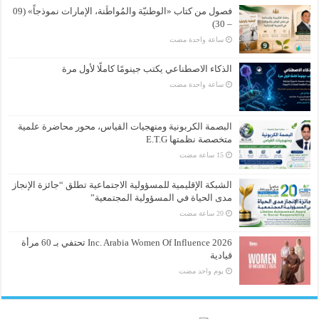
فصول من كتاب «الوطنيّة والمُواطَنة، الإمارات نموذجاً» (09
– 30)
‏ساعة واحدة مضت
الذكاء الاصطناعي يكتب جينومًا كاملًا لأول مرة
‏ساعة واحدة مضت
البصمة الكربونية ومنهجيات القياس، محور محاضرة علمية
متخصصة نظمتها E.T.G
الشبكة الإقليمية للمسؤولية الاجتماعية تطلق “جائزة الإنجاز
مدى الحياة في المسؤولية المجتمعية”
Inc. Arabia Women Of Influence 2026 تحتفي بـ 60 مرأة
قيادية
‏يوم واحد مضت