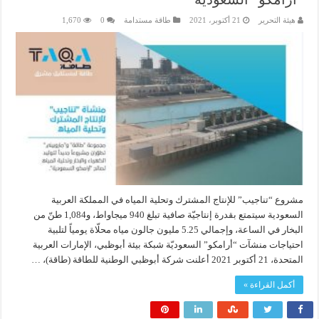
هيئة التحرير
21 أكتوبر، 2021
طاقة مستدامة
0
1,670
مشروع “تناجيب” للإنتاج المشترك وتحلية المياه في المملكة العربية
السعودية سيتمتع بقدرة إنتاجيّة صافية تبلغ 940 ميجاواط، و1,084 طنّ من
البخار في الساعة، وإجمالي 5.25 مليون جالون مياه محلّاة يومياً لتلبية
احتياجات منشآت “أرامكو” السعوديّة شبكة بيئة أبوظبي، الإمارات العربية
المتحدة، 21 أكتوبر 2021 أعلنت شركة أبوظبي الوطنية للطاقة (طاقة)، …
أكمل القراءة »