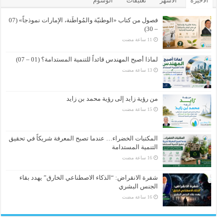
الأخيرة
الأشهر
تعليقات
الوسوم
فصول من كتاب «الوطنيّة والمُواطَنة، الإمارات نموذجاً» (07
– 30)
لماذا أصبح المهندس قائداً للتنمية المستدامة؟ (01 – 07)
من رؤية زايد إلى رؤية محمد بن زايد
المكتبات الخضراء… عندما تصبح المعرفة شريكاً في تحقيق
التنمية المستدامة
شفرة الانقراض: “الذكاء الاصطناعي الخارق” يهدد بقاء
الجنس البشري