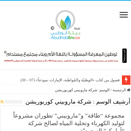
فصول من كتاب «الوطنيّة والمُواطَنة، الإمارات نموذجاً» (07 – 30)
الرئيسية
/
الوسم:
شركة ماروبيني كوربوريشن
أرشيف الوسم :
شركة ماروبيني كوربوريشن
مجموعة “طاقة” و”ماروبيني” تطوران مشروعاً
لتوليد الكهرباء وتحلية المياه لصالح شركة
“أرامكو” السعوديّة