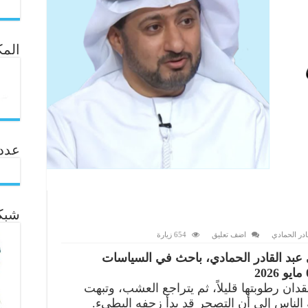
المك
عدد ال
شبكة
ادر الحمادي
اضف تعليق
654 زيارة
 عبد القادر الحمادي، باحث في السياسات
دان رطوبتها قليلاً، ثم يتراجع العشب، وتبهت
 الناس إلى أن التصحر قد بدأ زحفه البطيء.