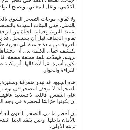
الإنبات، تضعف اللغة حتى تعجز عن حم
الكلامي، وتقل المعاني، ويصبح التوا
ولا تُقاوَم موجات التصحر اللغوي بالخ
بالتمنّي. ففي البيئات المهددة بالت
لتثبيت التربة وحماية الحياة من الزح
تقاوم الجفاف قبل أن يستفحل. قد يك
العربية من مادة جامدة إلى تجربة ح
يكتشف جمال الكلمة بدل أن يخشاها.
بريقه، فيقدّمه بلغة ممتعة مقنعة، قا
يكون أسرة تقرأ لأطفالها، أو مكتبة ص
القراءة والحوار.
هذه الجهود قد تبدو متفرقة وصغيرة، ل
الصحراء؛ لا توقف التصحر في يوم واحد
على التنفس. فاللغة لا تستعيد عافيته
أن يكونوا حرّاسًا للخضرة في وجه ا
إن أخطر ما في التصحر اللغوي أنه ل
بالأمان داخلها. وحين يفقد الجيل ثقته
تربته الأولى.