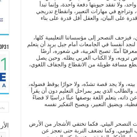
د، ولا تفقد حيويتها دفعة واحدة، وإنما تبدأ
وتراجع في مهارات التعبير، وانقطاع تدريجي
رة على البيان، والعقل أقل قدرة على بناء
فيزحف التصحر إلى مؤسساتنا التعليمية كلها،
، لنجد أنفسنا في الجامعات أمام جيل يريد أن يتعلم
OP31
معرفيًا آمنًا. تصبح العربية، في شعوره، أرضًا
ص ترويه، ولا الكتاب العربي يظله. وحين يصل
قطع مسافة طويلة من الانقطاع والجفاف اللغوي،
يته، ولا يجد قصة تشدّه، ولا حوارًا يوقظ فضوله،
لطالب الذي يمر بمراحل التعليم دون أن يقرأ
ن ذاته، يتعلم اللغة بوصفها عبئًا دراسيًا لا فضاءً
لفظية، ويضيق التعبير، ويصبح التفكير نفسه
 التصحر البيئي. فكما تختفي الأشجار من الأرض
الأ
 اليومي. وكما تضعف التربة حتى تعجز عن
الأر