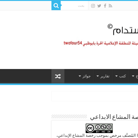
خ
كتب
تقارير
جوائز
 المشاع الابداعي
 المُصنَّف مرخص بموجب رخصة المشاع الإبداعي،