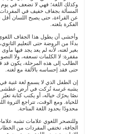
وكذلك اللغة؛ فهي لا تضعف في يوم واح
المسألة بجفاف خفيف في المفردات، 
عن القراءة، حتى يصبح اللسان أقل قد
الفكرة بلغته.
وأخشى أن يطول هذا الجفاف اللغوي، 
بدءًا من الروضة حتى التعليم الثانوي
بغير لغته، لأنه لم يعد يجد فيها مأوى 
مقفرة: لا الكلمات تسعفه، ولا النصو
الطالب إلى هذه المرحلة، يكون قد 
حتى فقد إحساسه بالألفة مع لغته.
إن الطفل الذي لا يسمع لغة غنية في ب
يشبه غرسة تُركت في أرض عطشى. وا
نصًا يحرّك خياله، أو يكتب كتابة تعبّر ع
للحياة. ومع الوقت، تتراجع الثروة ال
محدودًا بحدود اللغة المتاحة.
وللتصحر اللغوي علامات تشبه علامات
الجافة، تختفي المفردات من الخطاب