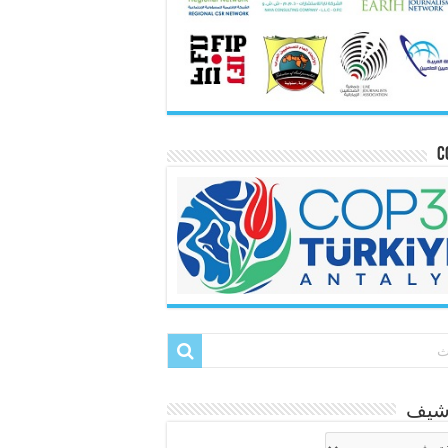
C
رشيف
شيف