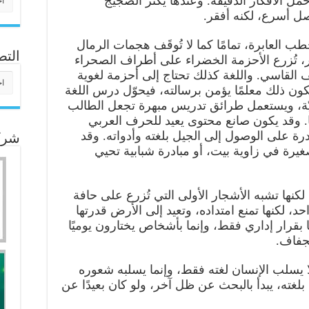
ل الأفكار الدقيقة. وعندها يكثر الضجيج
صل أسرع، لكنه أفقر.
طب العابرة، تمامًا كما لا تُوقَف هجمات الرمال
التص
صحر، تُزرع الأحزمة الخضراء على أطراف الصحراء
ف القاسي. واللغة كذلك تحتاج إلى أحزمة لغوية
التص
ون ذلك معلمًا يؤمن برسالته، فيحوّل درس اللغة
يّة، ويستعمل طرائق تدريس مبهرة تجعل الطالب
 وقد يكون صانع محتوى يعيد للحرف العربي
درة على الوصول إلى الجيل بلغته وأدواته. وقد
شركا
غيرة في زاوية بيت، أو مبادرة شبابية تحيي
كنها تشبه الأشجار الأولى التي تُزرع على حافة
، لكنها تمنع امتداده، وتعيد إلى الأرض قدرتها
ا بقرار إداري فقط، وإنما بأشخاص يختارون يوميًا
لجفاف.
ا يسلب الإنسان لغته فقط، وإنما يسلبه شعوره
 بلغته، يبدأ بالبحث عن ظل آخر، ولو كان بعيدًا عن