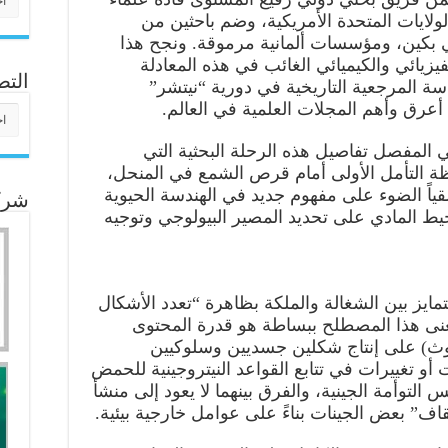
ولايات المتحدة الأمريكية، وضم باحثين من
 في بكين، ومؤسسات ألمانية مرموقة. ونجح هذا
يزيائي والكيميائي الغائب في هذه المعادلة
التص
سة المرجعية التاريخية في دورية “نيتشر”
التص
المفصل تفاصيل هذه الرحلة البحثية التي
 التأمل الأولى أمام قرص الشمع في المنحل،
قياً الضوء على مفهوم جديد في الهندسة الحيوية
شركا
للمحيط المادي على تحديد المصير البيولوجي وتوجيه
مايز بين الشغالة والملكة بظاهرة “تعدد الأشكال
معنى هذا المصطلح ببساطة هو قدرة المحتوى
روث) على إنتاج شكلين جسديين وسلوكيين
و تغييرات في تتابع القواعد النيتروجينية للحمض
 التوأمة الجينية، والفرق بينهما لا يعود إلى منشأ
اف” بعض الجينات بناءً على عوامل خارجية بيئية.