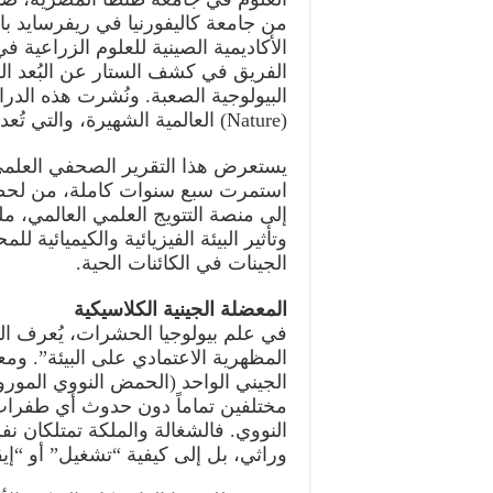
من جامعة كاليفورنيا في ريفرسايد بال
الأكاديمية الصينية للعلوم الزراعية
الفريق في كشف الستار عن البُعد الف
البيولوجية الصعبة. ونُشرت هذه الدرا
(Nature) العالمية الشهيرة، والتي تُعد أعرق وأهم المجلات العلمية في العالم.
يستعرض هذا التقرير الصحفي العلمي 
استمرت سبع سنوات كاملة، من لحظة
إلى منصة التتويج العلمي العالمي، مل
وتأثير البيئة الفيزيائية والكيميائية 
الجينات في الكائنات الحية.
المعضلة الجينية الكلاسيكية
في علم بيولوجيا الحشرات، يُعرف الت
المظهرية الاعتمادي على البيئة”. و
الجيني الواحد (الحمض النووي المو
مختلفين تماماً دون حدوث أي طفرات أ
النووي. فالشغالة والملكة تمتلكان نفس
وراثي، بل إلى كيفية “تشغيل” أو “إيق