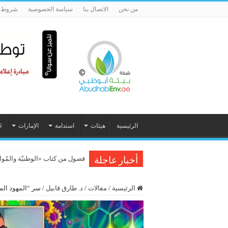
من نحن
الاتصال بنا
سياسة الخصوصية
شروط ا
الرئيسية
هيئات
استدامة
الإمارات
N
فصول من كتاب «الوطنيّة والمُواطَنة، 
أخبار عاجلة
الرئيسية
/
مقالات
/
د. طارق قابيل
/
سر “المهود الم