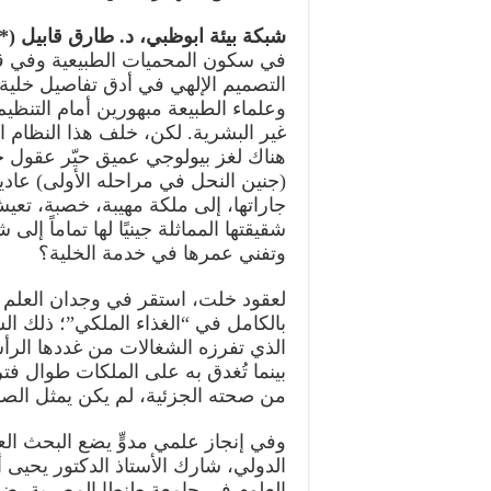
شبكة بيئة ابوظبي، د. طارق قابيل (*)، القا
في سكون المحميات الطبيعية وفي قلب
التصميم الإلهي في أدق تفاصيل خلي
وعلماء الطبيعة مبهورين أمام التنظي
غير البشرية. لكن، خلف هذا النظام ال
هناك لغز بيولوجي عميق حيّر عقول جه
(جنين النحل في مراحله الأولى) عادية
جاراتها، إلى ملكة مهيبة، خصبة، تع
شقيقتها المماثلة جينيًا لها تماماً إل
وتفني عمرها في خدمة الخلية؟
لعقود خلت، استقر في وجدان العلم وال
بالكامل في “الغذاء الملكي”؛ ذلك الس
الذي تفرزه الشغالات من غددها الرأسي
بينما تُغدق به على الملكات طوال فتر
من صحته الجزئية، لم يكن يمثل الصورة
وفي إنجاز علمي مدوٍّ يضع البحث ا
الدولي، شارك الأستاذ الدكتور يحيى أح
العلوم في جامعة طنطا المصرية، ضم