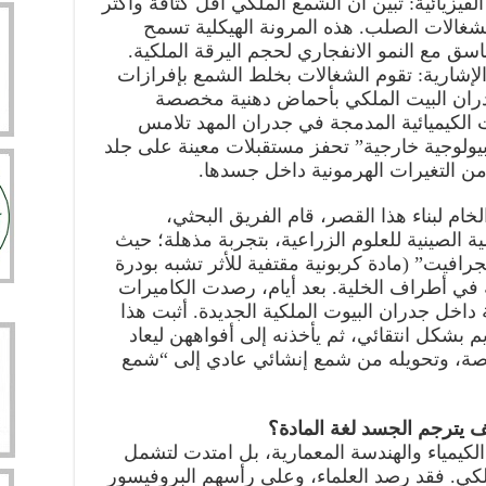
الفيزيائية: تبين أن الشمع الملكي أقل كثافة وأكثر
الشغالات الصلب. هذه المرونة الهيكلية تسمح
ناسق مع النمو الانفجاري لحجم اليرقة الملكية.
لإشارية: تقوم الشغالات بخلط الشمع بإفرازات
دران البيت الملكي بأحماض دهنية مخصصة
 الكيميائية المدمجة في جدران المهد تلامس
يولوجية خارجية” تحفز مستقبلات معينة على جلد
ن التغيرات الهرمونية داخل جسدها.
خام لبناء هذا القصر، قام الفريق البحثي،
ية الصينية للعلوم الزراعية، بتجربة مذهلة؛ حيث
افيت” (مادة كربونية مقتفية للأثر تشبه بودرة
ي أطراف الخلية. بعد أيام، رصدت الكاميرات
داخل جدران البيوت الملكية الجديدة. أثبت هذا
 بشكل انتقائي، ثم يأخذنه إلى أفواههن ليعاد
خاصة، وتحويله من شمع إنشائي عادي إلى “شمع
يف يترجم الجسد لغة المادة؟
لكيمياء والهندسة المعمارية، بل امتدت لتشمل
ملكي. فقد رصد العلماء، وعلى رأسهم البروفيسور