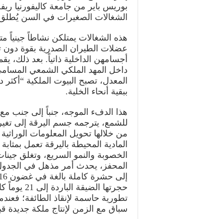
بوريس باير من جامعة كاليفورنيا ر
الشغالات الصغيرات في السن يُطلق عل
هذه الشغالات يمتلكن نشاطاً جينياً مت
عضلات الطيران الصدرية بقوة دون ت
أجسامهن الداخلية ذاتياً. بعد ذلك، 
داخل المهد الملكي الشمعي المسامي
المعدل، تصبح البيوت الملكية “أكثر د
ببقية أنحاء الخلية.
هذا الدفء الموجه، جنباً إلى جنب مع ا
للشمع، يترجمه جسم اليرقة إلى تغيرا
من خلالها تحويل المعلومات الوراثية
المادية المحيطة باليرقة تعمل بمثا
الخصوبة والنمو السريع، وتغلق جينات 
المحفز، يحدث أمر مذهل في الجدول 
تطورية حاسمة لإنقاذ الطائفة؛ فعندم
سباق مع الزمن لإنتاج ملكة جديدة قب