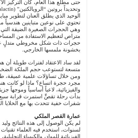
حتى مطلع هذا العام، كان التركيز ال
الوحيد الذي يطلق العنان لتطوير مباي
تحتوي على نوعين متباينين هندسياً من
وهي الحجرات الصغيرة الضيقة التي ت
متراص لتعظيم الاستفادة من المساحة.
حجرات ذات شكل مخروطي متدلٍ عموديا
بخشونة ملمسها الخارجي.
لقد ساد الاعتقاد لفترات طويلة أن 
متسعة لتستوعب حجم الملكة الضخم أث
ومن خلال تساؤلات علمية عميقة، طرح
مجرد حجرة اتساع؟ ماذا لو كانت هند
والفيزيائية، لاعباً أساسياً وموجهاً 
بدأت رحلة تقصٍّ استمرت قرابة سبع س
شفرات خفية تتحدث بها مع الخلايا الح
عمارة القصر الملكي
لم يكن الوصول إلى هذه النتائج وليد
لسنوات، استخدم فيه العلماء تقنيات
الفيزيائية للمواد، والكيمياء التحليل