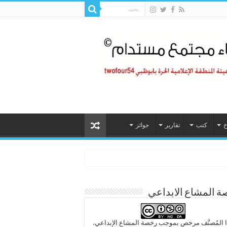
خ
كتب
تقارير
جوائز
 المشاع الابداعي
 المُصنَّف مرخص بموجب رخصة المشاع الإبداعي،