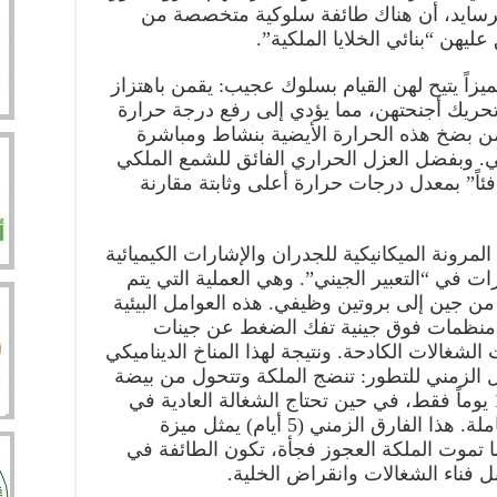
يفرسايد، أن هناك طائفة سلوكية متخصصة من
يهن “بنائي الخلايا الملكية”.
ميزاً يتيح لهن القيام بسلوك عجيب: يقمن باهتزاز
حريك أجنحتهن، مما يؤدي إلى رفع درجة حرارة
يقمن بضخ هذه الحرارة الأيضية بنشاط ومباشرة
. وبفضل العزل الحراري الفائق للشمع الملكي
فئاً” بمعدل درجات حرارة أعلى وثابتة مقارنة
لمرونة الميكانيكية للجدران والإشارات الكيميائية
ت في “التعبير الجيني”. وهي العملية التي يتم
 من جين إلى بروتين وظيفي. هذه العوامل البيئية
بة منظمات فوق جينية تفك الضغط عن جينات
الشغالات الكادحة. ونتيجة لهذا المناخ الديناميكي
الزمني للتطور: تنضج الملكة وتتحول من بيضة
إلى حشرة كاملة بالغة في غضون 16 يوماً فقط، في حين تحتاج الشغالة العادية في
حجرتها الضيقة الباردة إلى 21 يوماً كاملة. هذا الفارق الزمني (5 أيام) يمثل ميزة
ا تموت الملكة العجوز فجأة، تكون الطائفة في
ل فناء الشغالات وانقراض الخلية.