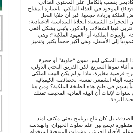
أكاديمي ينصب بالكامل على المحتوى الغذائي،
وتحديداً بروتين “الرويالكتين” (Royalactin) الموجود في الغذاء الملكي، باعتباره المفتاح
ض الملكة وزيادة حجمها. غير أن خلايا النحل
 الحجرات الشمعية: الخلايا السداسية الاعتيادية:
تربى فيها الشغالات والذكور، وتُبنى بشكل أفقي
 والبيوت الملكية أو “المهود الملكية”: وهي
ً إلى الأسفل، وهي أكبر حجماً بكثير وتتميز
هذا البيت الملكي ليس سوى “حاوية” أو حجرة
ناء نموها السريع. لكن الفريق البحثي الدولي،
 فرضية مغايرة: ماذا لو لم يكن البيت الملكي
سة البناء الشمعي نفسه، بخصائصه الكيميائية
جزيئياً يسهم في طبخ هذه الطبخة الملكية؟ ومن هنا
نوات لإثبات أن البيئة المادية المحيطة تمتلك
ية لليرقة.
 الصدفة، بل كان نتاج برنامج بحثي مكثف امتد
 متطورة تجمع بين علم سلوك الحيوان، والهندسة
ية، وعلم الأحياء الجزيئي. وشملت المنهجية استخدام