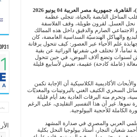
هرة، جمهورية مصر العربية 04 يونيو 2026
 المناحل النابضة بالحياة، تتجلى عظمة
ة نحل العسل. لقرون طويلة، وقف الفلاسفة
م الاجتماعي الصارم والدقيق داخل هذه الممالك
بديع والهياكل الهندسيّة السداسية الغامضة، كان
ابذة علم الأحياء عبر العصور: كيف تتحول يرقانة
OP31
 تماماً، لا تختلف في شفرتها الوراثية عن بقية
يش لسنوات وتضع آلاف البيوض، في حين تتحول
ى شغالة (عاملة كادحة) عقيمة، تعيش لأسابيع قليلة
أبحاث الأكاديمية الكلاسيكية أن الإجابة تكمن
ائل السحري الكثيف الغني بالبروتينات والمغديّات
ة، وتحرم منه اليرقات العادية بعد أيام قليلة
ة نموها. غير أن هذا التفسير التقليدي، على الرغم
 الكاملة للأحجية البيولوجية.
لعلمي العربي والمصري في صدارة المشهد
الأ
مد شعبان النجار، أستاذ بيولوجيا النحل بكلية
الأر
ن فريق بحثي دولي رفيع المستوى قاده علماء