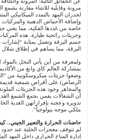
عن الحقائق التالية: المرونة والكثافة 
مرونة وقابلية للانثناء مقارنة بشمع 
لجدران المهد بالتمدد الميكانيكي المت
وإضافة الأحماض الدهنية والمركبات ا
خاصة من غددها الفكية، مما يغني ج
وجزيئات رائحية طيارة. هذه المركبات
جسم اليرقة وتعمل بمثابة “إشارات ب
اليرقة، مما يساهم في إطلاق شلال م
ولمعرفة من أين يأتي النحل بالمواد ال
بمشاركة العالم كاي وانغ من الأكاديم
وضعوا جزيئات ميكروسكوبية من “الجر
الرصاص) على أقراص شمعية قديمة ف
والمجاهر وجود هذه الجزيئات الملونة 
أن الشغالات يقمن بجمع الشمع القديم
تدويره وعجنه بإفرازاتهن الغدية ال
ملكي موجه بيولوجياً”.
حاضنات الحرارة والتعبير الجيني.. ك
لم تتوقف معجزات الخلية عند حدود ا
إدارة المناخ الحراري داخل المهد ال