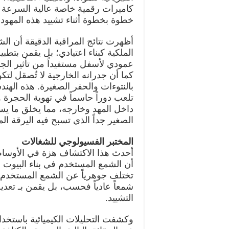
كاميرات رقمية خاصة عالية السرعة
خطوة بخطوة أثناء تشييد هذه المهود ا
أظهرت نتائج المراقبة الدقيقة أن الش
الملكية كبناء اعتيادي؛ بل يقمن بتطبي
عمودي لأسفل مستفيداً من تأثير الجا
كما أن جدرانه الخارجية لا تُصقل لتك
بالنتوءات والحفر الصغيرة. هذه الهند
تلعب دوراً حاسماً في تهوية الحجرة وا
داخل المهد وخارجه، مما يخلق ما يسم
الصغير جداً الذي تسبح فيه اليرقة الم
المختبر الفسيولوجي للشغالات
أحدث هذا الاكتشاف هزة في الأوساط ا
أن الشمع المستخدم في بناء البيوت ا
تختلف جوهرياً عن الشمع المستخدم في
شمعاً عادياً فحسب، بل يقمن بـ تعدي
التشييد.
وكشفت التحليلات الكيميائية باستخدام