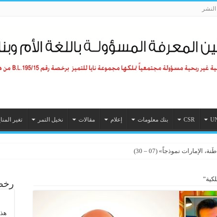
لنشر
U
CSR
بنك معلومات
إعلام
مقالات
نخيل التمر
تغير المنا
الإمارات نموذجاً» (07 – 30)
لكية”
رخصة
هذا