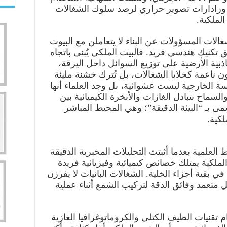
 ورادارات تصوير حراري لرصد سلوك الشغالات
لملكية.
غالات المسؤولات عن البناء لا يتعاملن مع البيوت
ق تكنيك هندسي فريد. فالبيت الملكي يُبنى باتجاه
ذبية الأرضية على توزيع السوائل داخل اليرقة،
ون ناعمة كخلايا الشغالات، بل تُترك خشنة مليئة
سة الخارجية ليست عشوائية، بل وجد العلماء أنها
لسماح بتبادل الغازات والأبخرة الكيميائية بين
ى بـ “البيئة الدقيقة”؛ وهي المحيط المباشر
لكية.
لعلمية بعدما أثبتت التحليلات المخبرية الدقيقة
لملكية يمتلك خصائص كيميائية وفيزيائية فريدة
 بقية أجزاء الخلية. الشغالات البانيات لا يفرزن
ل متعمد وفائق الدقة لتركيب الشمع أثناء عملية
 تقنيات الطيف الكتلي والكروماتوغرافيا الغازية