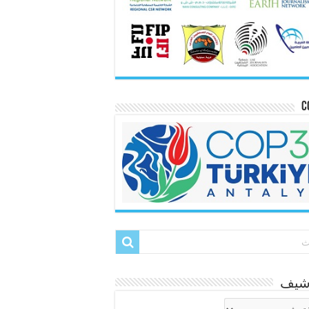
C
رشيف
شيف