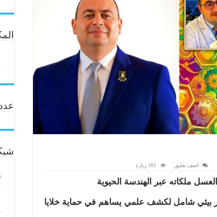
المك
عدد ال
شبكة
اضف تعليق
381 زيارة
عسل ملكاته عبر الهندسة الحيوية
ور بيئي شامل لكشف علمي يساهم في حماية خلايا