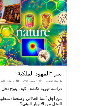
سر “المهود الملكية”
هيئة التحرير
4 يونيو، 2026
د. طارق قابيل
دراسة ثورية تكشف كيف يتوج نحل ال
من أجل أمننا الغذائي وصحتنا: منظ
النحل من الانهيار البيئي؟