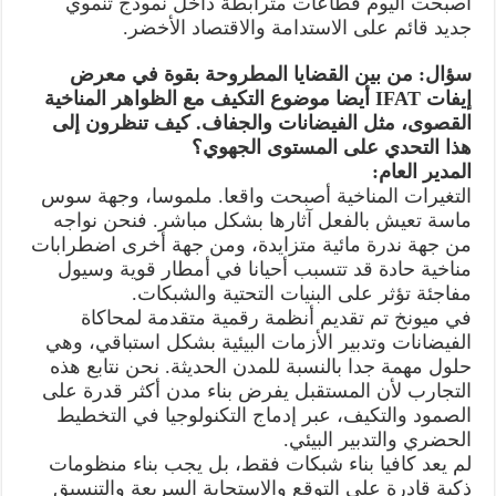
أصبحت اليوم قطاعات مترابطة داخل نموذج تنموي
جديد قائم على الاستدامة والاقتصاد الأخضر.
سؤال: من بين القضايا المطروحة بقوة في معرض
إيفات IFAT أيضا موضوع التكيف مع الظواهر المناخية
القصوى، مثل الفيضانات والجفاف. كيف تنظرون إلى
هذا التحدي على المستوى الجهوي؟
المدير العام:
التغيرات المناخية أصبحت واقعا. ملموسا، وجهة سوس
ماسة تعيش بالفعل آثارها بشكل مباشر. فنحن نواجه
من جهة ندرة مائية متزايدة، ومن جهة أخرى اضطرابات
مناخية حادة قد تتسبب أحيانا في أمطار قوية وسيول
مفاجئة تؤثر على البنيات التحتية والشبكات.
في ميونخ تم تقديم أنظمة رقمية متقدمة لمحاكاة
الفيضانات وتدبير الأزمات البيئية بشكل استباقي، وهي
حلول مهمة جدا بالنسبة للمدن الحديثة. نحن نتابع هذه
التجارب لأن المستقبل يفرض بناء مدن أكثر قدرة على
الصمود والتكيف، عبر إدماج التكنولوجيا في التخطيط
الحضري والتدبير البيئي.
لم يعد كافيا بناء شبكات فقط، بل يجب بناء منظومات
ذكية قادرة على التوقع والاستجابة السريعة والتنسيق