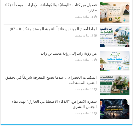
فصول من كتاب «الوطنيّة والمُواطَنة، الإمارات نموذجاً» (07
– 30)
لماذا أصبح المهندس قائداً للتنمية المستدامة؟ (01 – 07)
من رؤية زايد إلى رؤية محمد بن زايد
المكتبات الخضراء… عندما تصبح المعرفة شريكاً في تحقيق
التنمية المستدامة
شفرة الانقراض: “الذكاء الاصطناعي الخارق” يهدد بقاء
الجنس البشري