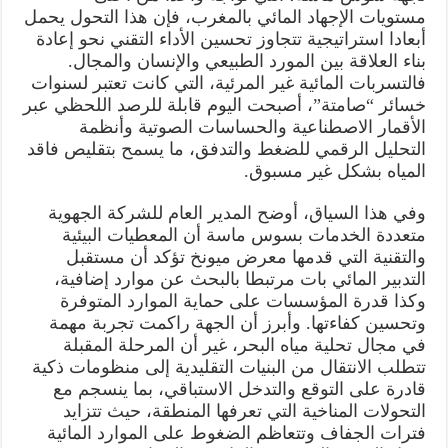
مستويات الإجهاد المائي بالمغرب، فإن هذا التحول يحمل
أبعادا استراتيجية تتجاوز تحسين الأداء التقني نحو إعادة
بناء العلاقة بين المورد الطبيعي والإنسان والمجال.
فالتسربات المائية غير المرئية، التي كانت تعتبر لسنوات
خسائر “صامتة”، أصبحت اليوم قابلة للرصد اللحظي عبر
الأقمار الاصطناعية والحساسات الصوتية وأنظمة
التحليل الرقمي للضغط والتدفق، ما يسمح بتقليص فاقد
المياه بشكل غير مسبوق.
وفي هذا السياق، أوضح المدير العام للشركة الجهوية
متعددة الخدمات بسوس ماسة أن المعطيات البيئية
والتقنية التي قدمها معرض ميونخ تؤكد أن مستقبل
التدبير المائي بات مرتبطا بالبحث عن موارد إضافية،
وكذا قدرة المؤسسات على حماية الموارد المتوفرة
وتحسين كفاءتها. وأبرز أن الجهة راكمت تجربة مهمة
في مجال تحلية مياه البحر، غير أن المرحلة المقبلة
تتطلب الانتقال من البنيات التقليدية إلى منظومات ذكية
قادرة على التوقع والتدخل الاستباقي، بما ينسجم مع
التحولات المناخية التي تعرفها المنطقة، حيث تتزايد
فترات الجفاف وتتعاظم الضغوط على الموارد المائية