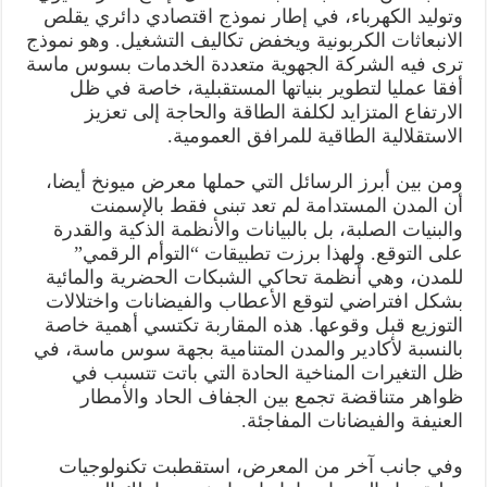
وتوليد الكهرباء، في إطار نموذج اقتصادي دائري يقلص
الانبعاثات الكربونية ويخفض تكاليف التشغيل. وهو نموذج
ترى فيه الشركة الجهوية متعددة الخدمات بسوس ماسة
أفقا عمليا لتطوير بنياتها المستقبلية، خاصة في ظل
الارتفاع المتزايد لكلفة الطاقة والحاجة إلى تعزيز
الاستقلالية الطاقية للمرافق العمومية.
ومن بين أبرز الرسائل التي حملها معرض ميونخ أيضا،
أن المدن المستدامة لم تعد تبنى فقط بالإسمنت
والبنيات الصلبة، بل بالبيانات والأنظمة الذكية والقدرة
على التوقع. ولهذا برزت تطبيقات “التوأم الرقمي”
للمدن، وهي أنظمة تحاكي الشبكات الحضرية والمائية
بشكل افتراضي لتوقع الأعطاب والفيضانات واختلالات
التوزيع قبل وقوعها. هذه المقاربة تكتسي أهمية خاصة
بالنسبة لأكادير والمدن المتنامية بجهة سوس ماسة، في
ظل التغيرات المناخية الحادة التي باتت تتسبب في
ظواهر متناقضة تجمع بين الجفاف الحاد والأمطار
العنيفة والفيضانات المفاجئة.
وفي جانب آخر من المعرض، استقطبت تكنولوجيات