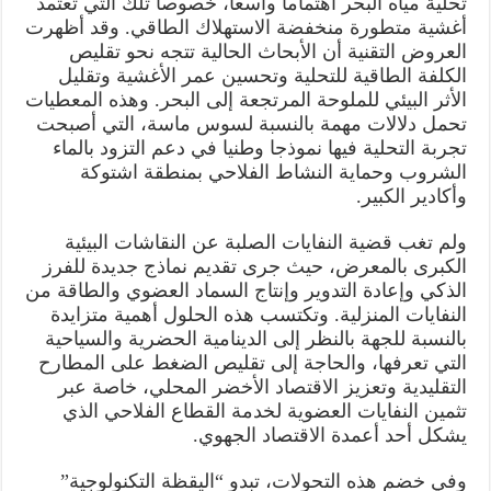
تحلية مياه البحر اهتماما واسعا، خصوصا تلك التي تعتمد
أغشية متطورة منخفضة الاستهلاك الطاقي. وقد أظهرت
العروض التقنية أن الأبحاث الحالية تتجه نحو تقليص
الكلفة الطاقية للتحلية وتحسين عمر الأغشية وتقليل
الأثر البيئي للملوحة المرتجعة إلى البحر. وهذه المعطيات
تحمل دلالات مهمة بالنسبة لسوس ماسة، التي أصبحت
تجربة التحلية فيها نموذجا وطنيا في دعم التزود بالماء
الشروب وحماية النشاط الفلاحي بمنطقة اشتوكة
وأكادير الكبير.
ولم تغب قضية النفايات الصلبة عن النقاشات البيئية
الكبرى بالمعرض، حيث جرى تقديم نماذج جديدة للفرز
الذكي وإعادة التدوير وإنتاج السماد العضوي والطاقة من
النفايات المنزلية. وتكتسب هذه الحلول أهمية متزايدة
بالنسبة للجهة بالنظر إلى الدينامية الحضرية والسياحية
التي تعرفها، والحاجة إلى تقليص الضغط على المطارح
التقليدية وتعزيز الاقتصاد الأخضر المحلي، خاصة عبر
تثمين النفايات العضوية لخدمة القطاع الفلاحي الذي
يشكل أحد أعمدة الاقتصاد الجهوي.
وفي خضم هذه التحولات، تبدو “اليقظة التكنولوجية”