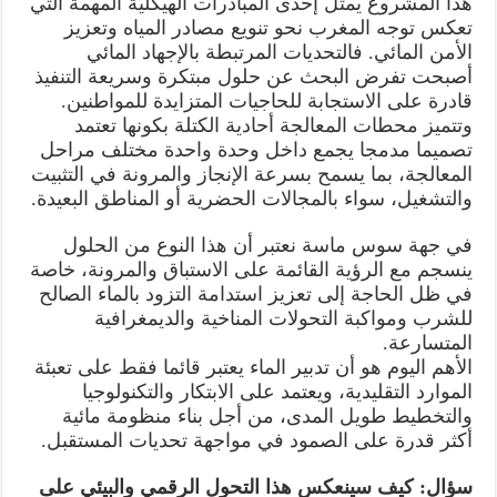
هذا المشروع يمثل إحدى المبادرات الهيكلية المهمة التي
تعكس توجه المغرب نحو تنويع مصادر المياه وتعزيز
الأمن المائي. فالتحديات المرتبطة بالإجهاد المائي
أصبحت تفرض البحث عن حلول مبتكرة وسريعة التنفيذ
قادرة على الاستجابة للحاجيات المتزايدة للمواطنين.
وتتميز محطات المعالجة أحادية الكتلة بكونها تعتمد
تصميما مدمجا يجمع داخل وحدة واحدة مختلف مراحل
المعالجة، بما يسمح بسرعة الإنجاز والمرونة في التثبيت
والتشغيل، سواء بالمجالات الحضرية أو المناطق البعيدة.
في جهة سوس ماسة نعتبر أن هذا النوع من الحلول
ينسجم مع الرؤية القائمة على الاستباق والمرونة، خاصة
في ظل الحاجة إلى تعزيز استدامة التزود بالماء الصالح
للشرب ومواكبة التحولات المناخية والديمغرافية
المتسارعة.
الأهم اليوم هو أن تدبير الماء يعتبر قائما فقط على تعبئة
الموارد التقليدية، ويعتمد على الابتكار والتكنولوجيا
والتخطيط طويل المدى، من أجل بناء منظومة مائية
أكثر قدرة على الصمود في مواجهة تحديات المستقبل.
سؤال: كيف سينعكس هذا التحول الرقمي والبيئي على