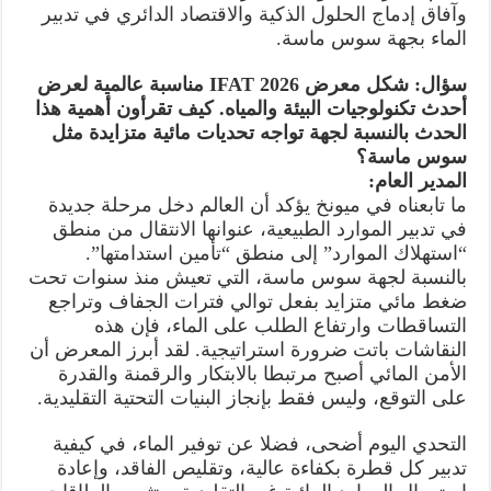
وآفاق إدماج الحلول الذكية والاقتصاد الدائري في تدبير
الماء بجهة سوس ماسة.
سؤال: شكل معرض IFAT 2026 مناسبة عالمية لعرض
أحدث تكنولوجيات البيئة والمياه. كيف تقرأون أهمية هذا
الحدث بالنسبة لجهة تواجه تحديات مائية متزايدة مثل
سوس ماسة؟
المدير العام:
ما تابعناه في ميونخ يؤكد أن العالم دخل مرحلة جديدة
في تدبير الموارد الطبيعية، عنوانها الانتقال من منطق
“استهلاك الموارد” إلى منطق “تأمين استدامتها”.
بالنسبة لجهة سوس ماسة، التي تعيش منذ سنوات تحت
ضغط مائي متزايد بفعل توالي فترات الجفاف وتراجع
التساقطات وارتفاع الطلب على الماء، فإن هذه
النقاشات باتت ضرورة استراتيجية. لقد أبرز المعرض أن
الأمن المائي أصبح مرتبطا بالابتكار والرقمنة والقدرة
على التوقع، وليس فقط بإنجاز البنيات التحتية التقليدية.
التحدي اليوم أضحى، فضلا عن توفير الماء، في كيفية
تدبير كل قطرة بكفاءة عالية، وتقليص الفاقد، وإعادة