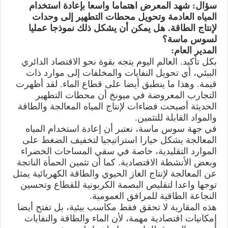
سؤال: شهد المعرض اهتماما واسعا بإعادة استخدام
المياه العادمة وتحويل محطات التطهير إلى وحدات
لإنتاج الطاقة. هل يمكن أن يشكل ذلك نموذجا عمليا
لسوس ماسة؟
المدير العام:
بكل تأكيد. العالم اليوم يتجه بقوة نحو الاقتصاد الدائري
البيئي، أي تحويل النفايات والمخلفات إلى موارد ذات
قيمة. وهذا ما ينطبق أيضا على قطاع الماء. لقد أظهرت
التجارب المعروضة في ميونخ أن محطات التطهير
الحديثة أصبحت فضاءات لإنتاج المياه المعالجة والطاقة
والمواد القابلة للتثمين.
في جهة سوس ماسة، نعتبر أن إعادة استخدام المياه
المعالجة يشكل خيارا استراتيجيا لتخفيف الضغط على
الموارد التقليدية، خاصة في سقي المساحات الخضراء
وبعض الأنشطة الاقتصادية. كما أن تثمين الحمأة الناتجة
عن المعالجة لإنتاج الغاز الحيوي والطاقة الكهربائية يمثل
توجها واعدا لتقليص البصمة الكربونية للقطاع وتحسين
النجاعة الطاقية للمرافق العمومية.
هذه المقاربة لا تحقق فقط مكاسب بيئية، بل تفتح أيضا
إمكانيات اقتصادية مهمة، لأن الماء والطاقة والنفايات