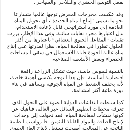
بفعل التوسع الحضري والفلاحي والسياحي.
وقد عكست مخرجات المعرض توجها عالميا متسارعا
نحو ما يسمى “إنتاج المياه الجديدة”، أي تحويل المياه
العادمة إلى مورد استراتيجي قابل لإعادة الاستخدام،
بدل اعتبارها مجرد نفايات سائلة. وفي هذا الإطار، برزت
تقنيات “المفاعل الحيوي الغشائي” باعتبارها من أكثر
الحلول تطورا في معالجة المياه، نظرا لقدرتها على إنتاج
مياه عالية الجودة قابلة للاستعمال في سقي المساحات
الخضراء وبعض الأنشطة الصناعية.
بالنسبة لسوس ماسة، حيث تشكل الزراعة رافعة
اقتصادية أساسية، فإن هذا التوجه يكتسي أهمية خاصة،
لأنه يخفف الضغط عن المياه الجوفية ويساهم في بناء
دورة مائية أكثر استدامة.
كما سلطت النقاشات الدولية الضوء على التحول الذي
تعرفه محطات التطهير السائل عبر العالم، فناهيك عن
كونها منشآت لمعالجة المياه، فقد تحولت إلى وحدات
لإنتاج الطاقة والمواد القابلة للتثمين. فالرواسب الطينية
الناتجة عن المعالجة أصبحت تستغل لإنتاج الغاز الحيوي