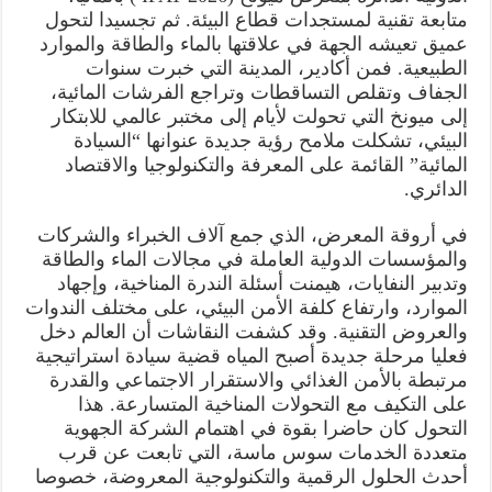
متابعة تقنية لمستجدات قطاع البيئة. ثم تجسيدا لتحول
عميق تعيشه الجهة في علاقتها بالماء والطاقة والموارد
الطبيعية. فمن أكادير، المدينة التي خبرت سنوات
الجفاف وتقلص التساقطات وتراجع الفرشات المائية،
إلى ميونخ التي تحولت لأيام إلى مختبر عالمي للابتكار
البيئي، تشكلت ملامح رؤية جديدة عنوانها “السيادة
المائية” القائمة على المعرفة والتكنولوجيا والاقتصاد
الدائري.
في أروقة المعرض، الذي جمع آلاف الخبراء والشركات
والمؤسسات الدولية العاملة في مجالات الماء والطاقة
وتدبير النفايات، هيمنت أسئلة الندرة المناخية، وإجهاد
الموارد، وارتفاع كلفة الأمن البيئي، على مختلف الندوات
والعروض التقنية. وقد كشفت النقاشات أن العالم دخل
فعليا مرحلة جديدة أصبح المياه قضية سيادة استراتيجية
مرتبطة بالأمن الغذائي والاستقرار الاجتماعي والقدرة
على التكيف مع التحولات المناخية المتسارعة. هذا
التحول كان حاضرا بقوة في اهتمام الشركة الجهوية
متعددة الخدمات سوس ماسة، التي تابعت عن قرب
أحدث الحلول الرقمية والتكنولوجية المعروضة، خصوصا