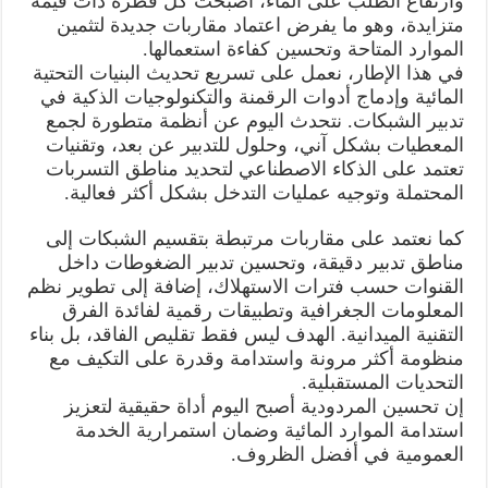
وارتفاع الطلب على الماء، أصبحت كل قطرة ذات قيمة
متزايدة، وهو ما يفرض اعتماد مقاربات جديدة لتثمين
الموارد المتاحة وتحسين كفاءة استعمالها.
في هذا الإطار، نعمل على تسريع تحديث البنيات التحتية
المائية وإدماج أدوات الرقمنة والتكنولوجيات الذكية في
تدبير الشبكات. نتحدث اليوم عن أنظمة متطورة لجمع
المعطيات بشكل آني، وحلول للتدبير عن بعد، وتقنيات
تعتمد على الذكاء الاصطناعي لتحديد مناطق التسربات
المحتملة وتوجيه عمليات التدخل بشكل أكثر فعالية.
كما نعتمد على مقاربات مرتبطة بتقسيم الشبكات إلى
مناطق تدبير دقيقة، وتحسين تدبير الضغوطات داخل
القنوات حسب فترات الاستهلاك، إضافة إلى تطوير نظم
المعلومات الجغرافية وتطبيقات رقمية لفائدة الفرق
التقنية الميدانية. الهدف ليس فقط تقليص الفاقد، بل بناء
منظومة أكثر مرونة واستدامة وقدرة على التكيف مع
التحديات المستقبلية.
إن تحسين المردودية أصبح اليوم أداة حقيقية لتعزيز
استدامة الموارد المائية وضمان استمرارية الخدمة
العمومية في أفضل الظروف.