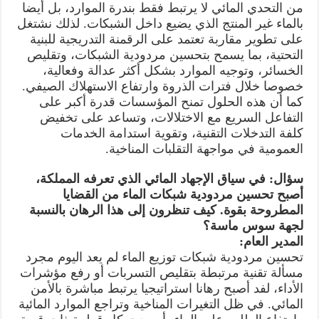
من التحدي المائي لا يرتبط فقط بندرة الموارد، بل أيضا
بالماء غير المنتج الذي يضيع داخل الشبكات. لذلك نشتغل
على تطوير مقاربة تعتمد على الرقمنة التدريجية للبنية
التحتية، بما يسمح بتحسين مردودية الشبكات، وتقليص
الخسائر، وتوجيه الموارد بشكل أكثر عدالة وفعالية،
خصوصا خلال فترات الذروة وارتفاع الاستهلاك الصيفي.
كما أن هذه الحلول تمنح المؤسسات قدرة أكبر على
التفاعل السريع مع الاختلالات، وتساعد على تخفيض
كلفة التدخلات التقنية، وتقوية استدامة الخدمات
العمومية في مواجهة التقلبات المناخية.
سؤال: في سياق الإجهاد المائي الذي تعرفه المملكة،
أصبح تحسين مردودية شبكات الماء من القضايا
المطروحة بقوة. كيف تنظرون إلى هذا الرهان بالنسبة
لجهة سوس ماسة؟
المدير العام:
تحسين مردودية شبكات توزيع الماء لم يعد اليوم مجرد
مسألة تقنية مرتبطة بتقليص التسربات أو رفع مؤشرات
الأداء، لفد أصبح رهانا استراتيجيا يرتبط مباشرة بالأمن
المائي. في ظل التغيرات المناخية وتراجع الموارد المائية