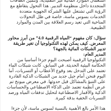
استعمال الموارد المائية غير التقليدية، وتثمين الطاقات
المتجددة داخل منظومة التدبير. هذا التحول يتقاطع مع
الرؤية التي تشتغل عليها الشركة الجهوية متعددة
الخدمات بسوس ماسة، خاصة في ظل التحولات
المناخية التي تعيد رسم العلاقة بين المدن والموارد
الطبيعية.
سؤال: كان مفهوم “المياه الرقمية 4.0” من أبرز محاور
المعرض. كيف يمكن لهذه التكنولوجيا أن تغير طريقة
تدبير الشبكات المائية بالجهة؟
المدير العام:
التكنولوجيا الرقمية أصبحت اليوم جزءا أساسيا من
الحكامة البيئية الحديثة. في السابق، كانت شبكات الماء
تعتمد على التدخل بعد وقوع الأعطاب أو التسربات، أما
اليوم فنحن أمام جيل جديد من الشبكات الذكية القادرة
على التنبؤ بالمشاكل قبل حدوثها. في معرض ميونخ تم
عرض أنظمة تعتمد على الذكاء الاصطناعي والحساسات
الذكية والأقمار الاصطناعية لتحليل تدفقات المياه ورصد
التسربات الخفية بدقة كبيرة.
هذا الأمر بالغ الأهمية بالنسبة لسوس ماسة، لأن جزءا