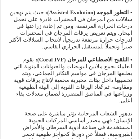
• التطور الموجه (Assisted Evolution):
حيث يتم تهجين
سلالات من المرجان في المختبرات قادرة على تحمل
درجات الحرارة المرتفعة، ومن ثم إعادة زراعتها في
البحار. ويتم تعريض يرقات المرجان في المختبرات
لدرجات حرارة مرتفعة تدريجياً، لانتخاب السلالات الأكثر
صبراً وتحملاً للمستقبل الحراري القاسي.
• التلقيح الاصطناعي للمرجان (Coral IVF):
يقوم
العلماء بجمع ملايين البويضات والحيوانات المنوية التي
يطلقها المرجان في مواسم التكاثر الجماعي، ويتم
تخصيبها داخل بيئات مخبرية محمية لإنتاج يرقات قوية
ومقاومة، ثم تُعاد اليرقات القوية إلى البيئة الطبيعية
وزراعتها في المناطق المتضررة لضمان معدلات بقاء
أعلى.
تدهور الشعاب المرجانية يؤثر مباشرة على صحة
الإنسان؛ فهي مصدر أساسي للمركبات الحيوية
المستخدمة في صناعة أدوية السرطان والأمراض
الفيروسية، فضلاً عن دورها كحواجز طبيعية تحمي