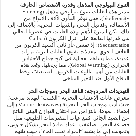
التنوع البيولوجي المذهل وقدرة الامتصاص الخارقة
تتميز هذه الغابات بتنوع بيولوجي مذهل (Stunning
biodiversity). فهي توفر المأوى لآلاف الأنواع من
الأسماك، وقناديل البحر، والثدييات البحرية. بالإضافة إلى
ذلك، لكن الميزة الأهم لهذه الغابات في عصرنا الحالي
هي قدرتها الفائقة على عزل الكربون (Carbon
Sequestration)؛ إذ تمتص غاز ثاني أكسيد الكربون من
الغلاف الجوي بمعدلات تفوق الغابات البرية بمرات
عديدة، مما يساهم بفعالية في كبح جماح الاحتباس
الحراري (Global Warming). مما يجعلها. وتُعد هذه
الغابات من أهم “بالوعات الكربون الطبيعية”، وخط
الدفاع الأول ضد التغير المناخي.
التهديدات المزدوجة: قنافذ البحر وموجات الحر
تتعرض غابات الأعشاب البحرية “الكيلب” لتهديد مرعب؛
حيث أدت موجات الحر البحرية (Marine Heatwaves) إلى
إضعاف نموها، بالتزامن مع اختلال التوازن البيئي الناتج
عن الصيد الجائر. فمع غياب المفترسات الطبيعية مثل
قضاعة البحر، تضاعفت أعداد قنافذ البحر بشكل جنوني،
وتحولت إلى ما يشبه “الجراد تحت الماء”، حيث تلتهم