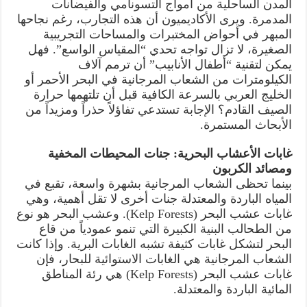
المدن الساحلية من أمواج التسونامي والفيضانات
المدمرة. ويرى الأكاديميون أن هذه التجارب، رغم نجاحها
المبهر في أحواض المختبرات والمساحات التجريبية
الصغيرة، لا تزال تواجه تحدي “المقياس الواسع”. فهل
يمكن لتقنية “أطفال الأنابيب” أن ترمم آلاف
الكيلومترات من الشعاب المرجانية في البحر الأحمر أو
الخليج العربي بالسرعة الكافية قبل أن تلتهمها حرارة
الصيف القادم؟ الإجابة تستدعي تفاؤلاً حذراً ومزيداً من
الأبحاث المستمرة.
غابات الأعشاب البحرية: جنات المحيطات المخفية
ومصائد الكربون
بينما تحظى الشعاب المرجانية بشهرة واسعة، تقبع في
المياه الباردة والمعتدلة جنات أخرى لا تقل أهمية، وهي
غابات عشب البحر (Kelp Forests). وعشب البحر هو نوع
من الطحالب البنية الكبيرة التي تنمو عمودياً من قاع
البحر لتشكل غابات كثيفة تشبه الغابات البرية. وإذا كانت
الشعاب المرجانية هي الغابات الاستوائية للبحار، فإن
غابات عشب البحر (Kelp Forests) هي رئة المناطق
المائية الباردة والمعتدلة.