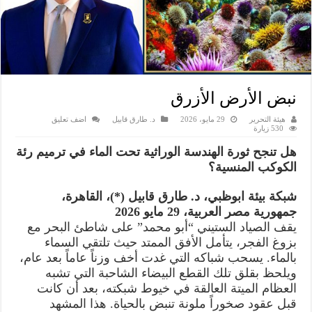
نبض الأرض الأزرق
هيئة التحرير
29 مايو، 2026
د. طارق قابيل
اضف تعليق
530 زيارة
هل تنجح ثورة الهندسة الوراثية تحت الماء في ترميم رئة
الكوكب المنسية؟
شبكة بيئة ابوظبي، د. طارق قابيل (*)، القاهرة،
جمهورية مصر العربية، 29 مايو 2026
يقف الصياد الستيني “أبو محمد” على شاطئ البحر مع
بزوغ الفجر، يتأمل الأفق الممتد حيث تلتقي السماء
بالماء. يسحب شباكه التي غدت أخف وزناً عاماً بعد عام،
ويلحظ بقلق تلك القطع البيضاء الشاحبة التي تشبه
العظام الميتة العالقة في خيوط شبكته، بعد أن كانت
قبل عقود صخوراً ملونة تنبض بالحياة. هذا المشهد