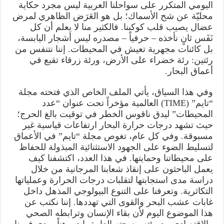
اليومي المتكرر على سواحلنا العربية ليس مجرد حكاية
محليّة عن شح الأسماك؛ بل هو العَرَض الظاهري لمرض
عضال يصيب قلب كوكبنا. فالكثير منا لا يعلم أن كل
نَفَس ثانٍ نأخذه – حرفياً – مصدره ليس أشجار اليابسة،
بل كائنات مجهرية تعيش في المحيطات. إننا نتنفس من
رئتين: رئة خضراء على الأرض، ورئة زرقاء تقبع في
أعماق البحار.
وفي هذا السياق، يأتي الملف الخاص الذي فتحته مجلة
“تايم” (TIME) العالمية مؤخراً تحت عنوان “عدد
المحيطات” ليدق ناقوس الخطر في توقيت بالغ الحرج؛
حيث تشهد درجات حرارة البحار ارتفاعات قياسية غير
مسبوقة. وفي كل عام، تغوص مجلة “تايم” في الأعماق
لتسليط الضوء على الجهود الاستثنائية المبذولة للحفاظ
على محيطاتنا وحمايتها. في هذا العدد، اكتشفنا كيف
يعمل الباحثون على إنقاذ شعابنا المرجانية من خلال
دراسة مدى استجابتها لتقلبات درجات الحرارة وعملياتها
التكاثرية. وتعرفنا على التنوع البيولوجي المذهل داخل
غابات عشب البحر والقوى التي تهددها. إننا نكتب عن
هذا الموضوع اليوم لأن بقاء الإنسان وترابطه الصحي