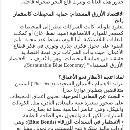
جذور هذه الغابات وتترك قاع البحر صحراء قاحلة.
الاقتصاد الأزرق المستدام: حماية المحيطات كاستثمار
رابح
لعقود طويلة، كانت الشركات تنظر إلى المحيطات
كمصدر للموارد اللامتناهية (صيد، نفط، غاز) أو كمكب
للنفايات البلاستيكية. أما اليوم، يسلط عدد مجلة “تايم”
الضوء على تحول فكري جذري وثوري في فكر قطاع
الأعمال؛ حيث بدأت الشركات ترى قيمة اقتصادية
حقيقية في حماية المحيطات، وهو ما يُعرف بـ “الاقتصاد
الأزرق المستدام” (Sustainable Blue Economy).
لماذا تتجه الأنظار نحو الأعماق؟
يتزايد الاهتمام بالأعماق السحيقة (The Deep) لسببين
متناقضين يتطلبان توازناً حذراً:
• البحث عن المعادن الحرجية:
تحتوي أعماق المحيطات
على صخور صغيرة غنية بالمعادن النادرة مثل الكوبالت
والنيكل، وهي عناصر أساسية لصناعة بطاريات
السيارات الكهربائية والتحول نحو الطاقة النظيفة.
• الاستثمار في السندات الزرقاء (Blue Bonds):
وهي
أدوات مالية مبتكرة تتيح للمستثمرين تمويل مشاريع