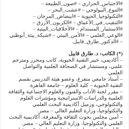
#الاحتباس_الحراري – #صون_الطبيعة –
#التنوع_البيولوجي – #عشب_البحر –
#التكنولوجيا_الحيوية – #ابيضاض_المرجان –
#التنقيب_في_الأعماق – #الكربون_الأزرق –
#الاستثمار_المستدام – #الأخلاقيات_البيئية –
#الوعي_العلمي – #الأمن_البيئي – #شبكة_بيئة_أبوظبي
– #الدكتور_طارق_قابيل.
(*) الكاتب: د. طارق قابيل
– أكاديمي، خبير التقنية الحيوية، كاتب ومحرر ومترجم
علمي، ومستشار في الصحافة العلمية والتواصل
العلمي.
– أستاذ جامعي متفرغ، وعضو هيئة التدريس بقسم
التقنية الحيوية – كلية العلوم – جامعة القاهرة.
– مقرر لجنة الآداب والفنون والعلوم الاجتماعية والثقافة
العلمية والدراسات الاستراتيجية ومؤشرات العلوم
والتكنولوجي، وزميل أكاديمية البحث العلمي
والتكنولوجيا، وزارة التعليم العالي – مصر.
– أمين مجلس بحوث الثقافة والمعرفة، أكاديمية البحث
العلمي والتكنولوجيا، وزارة التعليم العالي – مصر.