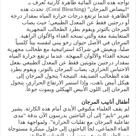
تواجه هذه المدن المائية ظاهرة كارثية تُعرف بـ
“ابيضاض المرجان” (Coral Bleaching). تحدث هذه
الظاهرة عندما ترتفع درجات حرارة المياه بمقدار درجة
أو درجتين فقط عن المعدل الطبيعي؛ حيث يصاب
المرجان بالتوتر ويقوم بطرد الطحالب المجهرية
المتعايشة معه والتي تمنحه الغذاء والألوان الزاهية.
المرجان في الأصل حيوان رخو يبني لنفسه بيتاً كلسياً
صلباً، ويعيش في شراكة استراتيجية مع طحالب مجهرية
تمنحه الغذاء والألوان المبهجة. عندما ترتفع حرارة المياه
بمقدار درجتين مئويتين فقط عن المعدل الطبيعي بفعل
الاحتباس الحراري، يصاب المرجان بالتوتر، ويقوم بطرد
هذه الطحالب الصديقة. النتيجة؟ يتحول المرجان إلى
هيكل أبيض باهت، وإذا استمر الارتفاع الحراري، يتحول
المرجان إلى اللون الأبيض الهيكلي ويموت جوعاً.
أطفال أنابيب المرجان
لم يقف العلماء مكتوفي الأيدي أمام هذه الكارثة. يشير
تقرير “تايم” إلى أن الباحثين يدرسون الآن بدقة “مدى
تفاعلية المرجان مع تقلبات الحرارة”. ولمواجهة هذا
الفناء الجماعي، لجأ الباحثون إلى حلول مبتكرة مستوحاة
من الطب البشري، ومن أبرز التقنيات الحالية: