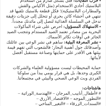
• حرب النفايات:
قلل بشكل صارم من استخدام
البلاستيك أحادي الاستخدام (مثل الأكياس والقش
والمطارات البلاستيكية)؛ فكل قطعة بلاستيك تلقيها قد
تنتهي في أحشاء كائن بحري أو تتحلل إلى جزيئات دقيقة
تدخل في السلسلة الغذائية لتصل إلى مائدتك مجدداً.
• الاستهلاك المسؤول:
احرص على شراء المأكولات
البحرية من مصادر تعتمد الصيد المستدام وتتجنب الصيد
الجائر في أوقات تكاثر الأسماك.
• نشر المعرفة البيئية:
ساهم في نشر الوعي بين عائلتك
وأصدقائك حول أهمية البحار؛ فالشعوب التي تفهم قيمة
بيئتها هي الأقدر على حمايتها وصناعة مستقبل أفضل
لأبنائها.
حماية المحيطات ليست مسؤولية العلماء والشركات
الكبرى وحدها، بل هي قرار يومي يبدأ من سلوكنا
الفردي وبث الوعي الصحي والبيئي في مجتمعاتنا.
هاشتاجات:
# #أطفال_أنابيب_المرجان – #الهندسة_الوراثية –
#التطور_الموجه – #الاقتصاد_الأزرق –
#السندات_الزرقاء – #التغير_المناخي –