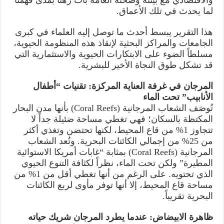
والاقتصادي مع بيئته وصحته العامة بات رهناً بمدى فهمنا
لما يحدث في تلك الأعماق.
هذا التقرير يبسط أحدث ما توصل إليه العلماء في كبرى
الجامعات والمراكز البحثية لإنقاذ هذه المنظومة الحيوية،
مسلطاً الضوء على الابتكارات الحيوية والاستثمارية التي
قد تشكل طوق النجاة الأخير للبشرية.
المرجان في غرفة العناية المركزة: تقنيات “أطفال
الأنابيب” تحت الماء
تُوصَف الشعاب المرجانية (Coral Reefs) بأنها مدن البحار
المكتظة بالسكان؛ فهي تغطي مساحة ضئيلة جداً لا
تتجاوز 1% من قاع المحيط، لكنها تحتضن وتغذي أكثر
من 25% من إجمالي الكائنات البحرية. وتُعد الشعاب
المرجانية (Coral Reefs) بمثابة “غابات أمريكا الاستوائية
المطيرة” ولكن تحت الماء، نظراً لكثافة التنوع الحيوي
الذي تحتويه. على الرغم من أنها تغطي أقل من 1% من
مساحة قاع المحيط، إلا أنها توفر مأوى لربع الكائنات
البحرية تقريباً.
ظاهرة الابيضاض: عندما يطرد المرجان شريك حياته